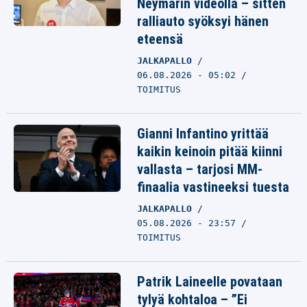
Neymarin videolla – sitten
ralliauto syöksyi hänen
eteensä
JALKAPALLO
06.08.2026 - 05:02
TOIMITUS
Gianni Infantino yrittää
kaikin keinoin pitää kiinni
vallasta – tarjosi MM-
finaalia vastineeksi tuesta
JALKAPALLO
05.08.2026 - 23:57
TOIMITUS
Patrik Laineelle povataan
tylyä kohtaloa – ”Ei