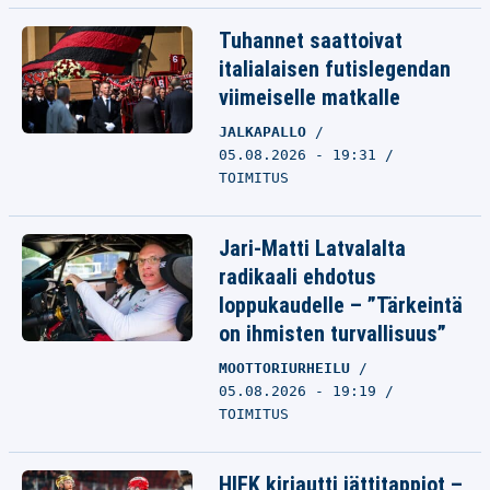
Tuhannet saattoivat
italialaisen futislegendan
viimeiselle matkalle
JALKAPALLO
05.08.2026 - 19:31
TOIMITUS
Jari-Matti Latvalalta
radikaali ehdotus
loppukaudelle – ”Tärkeintä
on ihmisten turvallisuus”
MOOTTORIURHEILU
05.08.2026 - 19:19
TOIMITUS
HIFK kirjautti jättitappiot –