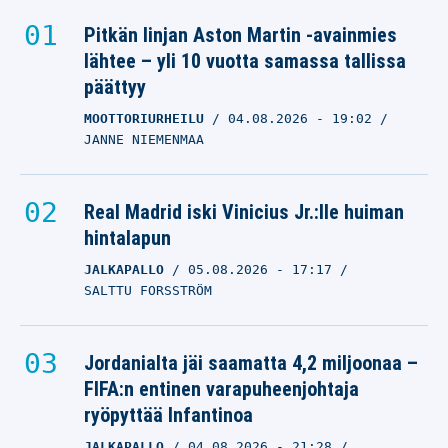
Pitkän linjan Aston Martin -avainmies
lähtee – yli 10 vuotta samassa tallissa
päättyy
MOOTTORIURHEILU
04.08.2026
- 19:02
JANNE NIEMENMAA
Real Madrid iski Vinicius Jr.:lle huiman
hintalapun
JALKAPALLO
05.08.2026
- 17:17
SALTTU FORSSTRÖM
Jordanialta jäi saamatta 4,2 miljoonaa –
FIFA:n entinen varapuheenjohtaja
ryöpyttää Infantinoa
JALKAPALLO
04.08.2026
- 21:28