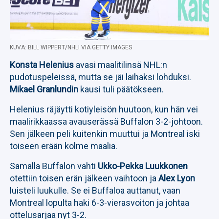
KUVA: BILL WIPPERT/NHLI VIA GETTY IMAGES
Konsta Helenius
avasi maalitilinsä NHL:n
pudotuspeleissä, mutta se jäi laihaksi lohduksi.
Mikael Granlundin
kausi tuli päätökseen.
Helenius räjäytti kotiyleisön huutoon, kun hän vei
maalirikkaassa avauserässä Buffalon 3-2-johtoon.
Sen jälkeen peli kuitenkin muuttui ja Montreal iski
toiseen erään kolme maalia.
Samalla Buffalon vahti
Ukko-Pekka Luukkonen
otettiin toisen erän jälkeen vaihtoon ja
Alex Lyon
luisteli luukulle. Se ei Buffaloa auttanut, vaan
Montreal lopulta haki 6-3-vierasvoiton ja johtaa
ottelusarjaa nyt 3-2.