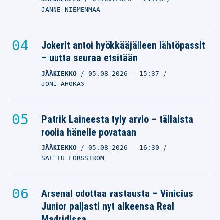
JANNE NIEMENMAA
Jokerit antoi hyökkääjälleen lähtöpassit
– uutta seuraa etsitään
JÄÄKIEKKO
05.08.2026
- 15:37
JONI AHOKAS
Patrik Laineesta tyly arvio – tällaista
roolia hänelle povataan
JÄÄKIEKKO
05.08.2026
- 16:30
SALTTU FORSSTRÖM
Arsenal odottaa vastausta – Vinicius
Junior paljasti nyt aikeensa Real
Madridissa