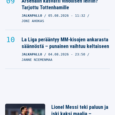
Arsenalin kasvatti vihollisen leiriin?
Tarjottu Tottenhamille
JALKAPALLO
05.08.2026
- 11:32
JONI AHOKAS
La Liga perääntyy MM-kisojen ankarasta
säännöstä – punainen vaihtuu keltaiseen
JALKAPALLO
04.08.2026
- 23:50
JANNE NIEMENMAA
Lionel Messi teki paluun ja
iski kaksi maalia –