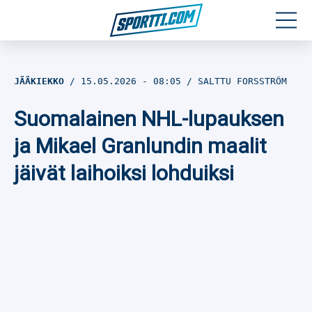
Moottoriurheilu
JÄÄKIEKKO
15.05.2026
- 08:05
SALTTU FORSSTRÖM
Jääkiekko
Suomalainen NHL-lupauksen
Jalkapallo
ja Mikael Granlundin maalit
jäivät laihoiksi lohduiksi
Yleisurheilu
Talviurheilu
Muu urheilu
SPORTIVO TV