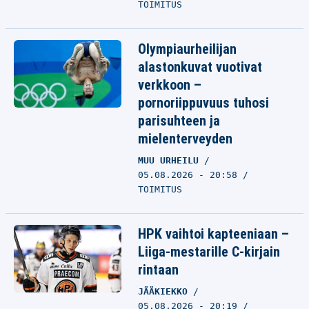
TOIMITUS
Olympiaurheilijan
alastonkuvat vuotivat
verkkoon –
pornoriippuvuus tuhosi
parisuhteen ja
mielenterveyden
MUU URHEILU
05.08.2026 - 20:58
TOIMITUS
HPK vaihtoi kapteeniaan –
Liiga-mestarille C-kirjain
rintaan
JÄÄKIEKKO
05.08.2026 - 20:19