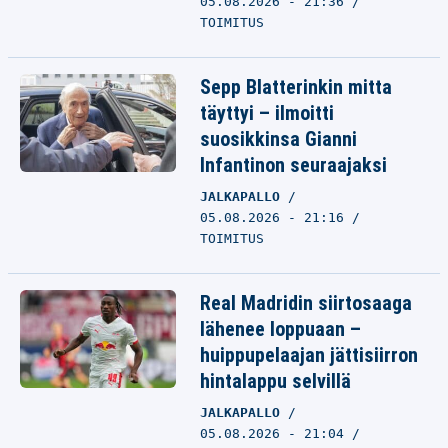
05.08.2026 - 21:36
TOIMITUS
Sepp Blatterinkin mitta
täyttyi – ilmoitti
suosikkinsa Gianni
Infantinon seuraajaksi
JALKAPALLO
05.08.2026 - 21:16
TOIMITUS
Real Madridin siirtosaaga
lähenee loppuaan –
huippupelaajan jättisiirron
hintalappu selvillä
JALKAPALLO
05.08.2026 - 21:04