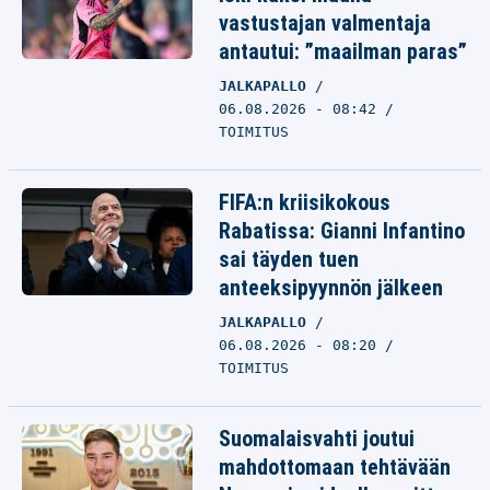
vastustajan valmentaja
antautui: ”maailman paras”
JALKAPALLO
06.08.2026 - 08:42
TOIMITUS
FIFA:n kriisikokous
Rabatissa: Gianni Infantino
sai täyden tuen
anteeksipyynnön jälkeen
JALKAPALLO
06.08.2026 - 08:20
TOIMITUS
Suomalaisvahti joutui
mahdottomaan tehtävään