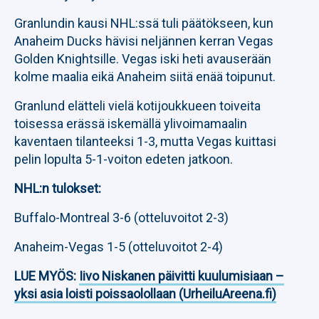
Granlundin kausi NHL:ssä tuli päätökseen, kun
Anaheim Ducks hävisi neljännen kerran Vegas
Golden Knightsille. Vegas iski heti avauserään
kolme maalia eikä Anaheim siitä enää toipunut.
Granlund elätteli vielä kotijoukkueen toiveita
toisessa erässä iskemällä ylivoimamaalin
kaventaen tilanteeksi 1-3, mutta Vegas kuittasi
pelin lopulta 5-1-voiton edeten jatkoon.
NHL:n tulokset:
Buffalo-Montreal 3-6 (otteluvoitot 2-3)
Anaheim-Vegas 1-5 (otteluvoitot 2-4)
LUE MYÖS:
Iivo Niskanen päivitti kuulumisiaan –
yksi asia loisti poissaolollaan (UrheiluAreena.fi)