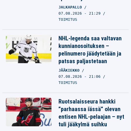
JALKAPALLO
07.08.2026 - 21:29
TOIMITUS
NHL-legenda saa valtavan
kunnianosoituksen –
pelinumero jäädytetään ja
patsas paljastetaan
JÄÄKIEKKO
07.08.2026 - 21:06
TOIMITUS
Ruotsalaisseura hankki
”parhaassa iässä” olevan
entisen NHL-pelaajan – nyt
tuli jääkylmä suihku