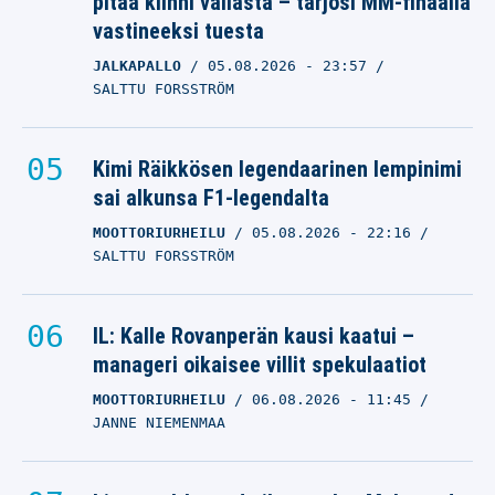
pitää kiinni vallasta – tarjosi MM-finaalia
vastineeksi tuesta
JALKAPALLO
05.08.2026
- 23:57
SALTTU FORSSTRÖM
Kimi Räikkösen legendaarinen lempinimi
sai alkunsa F1-legendalta
MOOTTORIURHEILU
05.08.2026
- 22:16
SALTTU FORSSTRÖM
IL: Kalle Rovanperän kausi kaatui –
manageri oikaisee villit spekulaatiot
MOOTTORIURHEILU
06.08.2026
- 11:45
JANNE NIEMENMAA