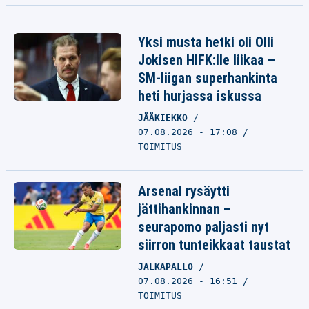
Yksi musta hetki oli Olli
Jokisen HIFK:lle liikaa –
SM-liigan superhankinta
heti hurjassa iskussa
JÄÄKIEKKO
07.08.2026 - 17:08
TOIMITUS
Arsenal rysäytti
jättihankinnan –
seurapomo paljasti nyt
siirron tunteikkaat taustat
JALKAPALLO
07.08.2026 - 16:51
TOIMITUS