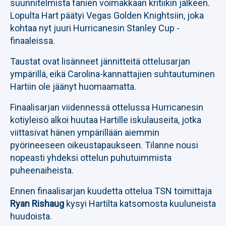
suunnitelmista fanien voimakkaan kritiikin jälkeen.
Lopulta Hart päätyi Vegas Golden Knightsiin, joka
kohtaa nyt juuri Hurricanesin Stanley Cup -
finaaleissa.
Taustat ovat lisänneet jännitteitä ottelusarjan
ympärillä, eikä Carolina-kannattajien suhtautuminen
Hartiin ole jäänyt huomaamatta.
Finaalisarjan viidennessä ottelussa Hurricanesin
kotiyleisö alkoi huutaa Hartille iskulauseita, jotka
viittasivat hänen ympärillään aiemmin
pyörineeseen oikeustapaukseen. Tilanne nousi
nopeasti yhdeksi ottelun puhutuimmista
puheenaiheista.
Ennen finaalisarjan kuudetta ottelua TSN toimittaja
Ryan Rishaug
kysyi Hartilta katsomosta kuuluneista
huudoista.