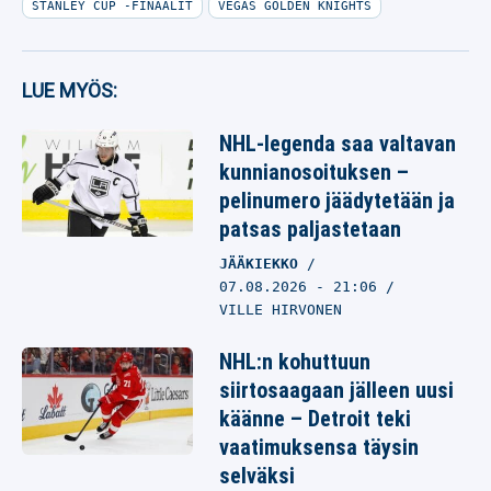
STANLEY CUP -FINAALIT
VEGAS GOLDEN KNIGHTS
LUE MYÖS:
NHL-legenda saa valtavan
kunnianosoituksen –
pelinumero jäädytetään ja
patsas paljastetaan
JÄÄKIEKKO
07.08.2026
- 21:06
VILLE HIRVONEN
NHL:n kohuttuun
siirtosaagaan jälleen uusi
käänne – Detroit teki
vaatimuksensa täysin
selväksi