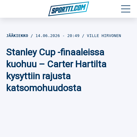
Moottoriurheilu
JÄÄKIEKKO
14.06.2026
- 20:49
VILLE HIRVONEN
Jääkiekko
Stanley Cup -finaaleissa
Jalkapallo
kuohuu – Carter Hartilta
kysyttiin rajusta
Yleisurheilu
katsomohuudosta
Talviurheilu
Muu urheilu
SPORTIVO TV