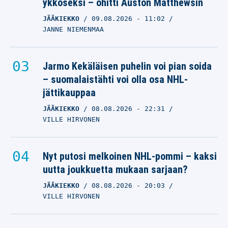
ykköseksi – ohitti Auston Matthewsin
JÄÄKIEKKO
09.08.2026
- 11:02
JANNE NIEMENMAA
Jarmo Kekäläisen puhelin voi pian soida
– suomalaistähti voi olla osa NHL-
jättikauppaa
JÄÄKIEKKO
08.08.2026
- 22:31
VILLE HIRVONEN
Nyt putosi melkoinen NHL-pommi – kaksi
uutta joukkuetta mukaan sarjaan?
JÄÄKIEKKO
08.08.2026
- 20:03
VILLE HIRVONEN