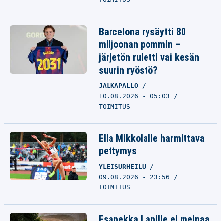
Barcelona rysäytti 80
miljoonan pommin –
järjetön ruletti vai kesän
suurin ryöstö?
JALKAPALLO
10.08.2026 - 05:03
TOIMITUS
Ella Mikkolalle harmittava
pettymys
YLEISURHEILU
09.08.2026 - 23:56
TOIMITUS
Esapekka Lapille ei meinaa