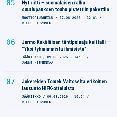
Nyt riitti – suomalaisen rallin
suurlupauksen touhu pistettiin pakettiin
MOOTTORIURHEILU
07.08.2026
- 12:01
VILLE HIRVONEN
Jarmo Kekäläisen tähtipelaaja kuittaili –
”Yksi tyhmimmistä ihmisistä”
JÄÄKIEKKO
09.08.2026
- 14:03
JANNE NIEMENMAA
Jokereiden Tomek Valtoselta erikoinen
lausunto HIFK-otteluista
JÄÄKIEKKO
09.08.2026
- 19:54
VILLE HIRVONEN