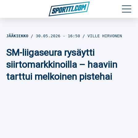
Moottoriurheilu
JÄÄKIEKKO
30.05.2026
- 16:50
VILLE HIRVONEN
Jääkiekko
SM-liigaseura rysäytti
Jalkapallo
siirtomarkkinoilla – haaviin
tarttui melkoinen pistehai
Yleisurheilu
Talviurheilu
Muu urheilu
SPORTIVO TV