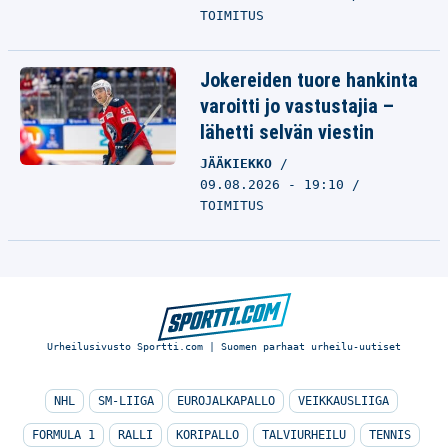
TOIMITUS
Jokereiden tuore hankinta
varoitti jo vastustajia –
lähetti selvän viestin
JÄÄKIEKKO
09.08.2026 - 19:10
TOIMITUS
Urheilusivusto Sportti.com | Suomen parhaat urheilu-uutiset
NHL
SM-LIIGA
EUROJALKAPALLO
VEIKKAUSLIIGA
FORMULA 1
RALLI
KORIPALLO
TALVIURHEILU
TENNIS