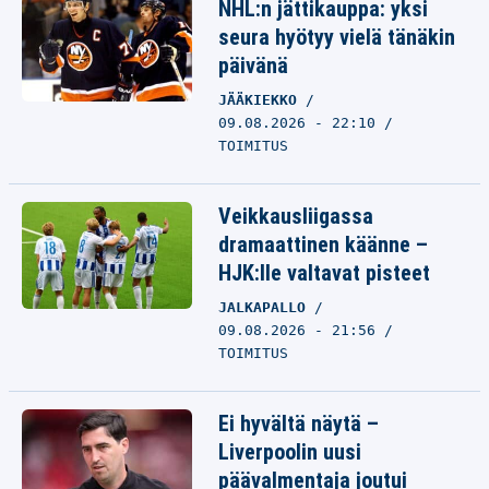
NHL:n jättikauppa: yksi
seura hyötyy vielä tänäkin
päivänä
JÄÄKIEKKO
09.08.2026 - 22:10
TOIMITUS
Veikkausliigassa
dramaattinen käänne –
HJK:lle valtavat pisteet
JALKAPALLO
09.08.2026 - 21:56
TOIMITUS
Ei hyvältä näytä –
Liverpoolin uusi
päävalmentaja joutui