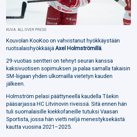
KUVA: ALL OVER PRESS
Kouvolan KooKoo on vahvistanut hyökkäystään
ruotsalaishyökkääjä
Axel Holmströmillä
.
29-vuotias sentteri on tehnyt seuran kanssa
kaksivuotisen sopimuksen ja palaa samalla takaisin
SM-liigaan yhden ulkomailla vietetyn kauden
jälkeen.
Holmström pelasi päättyneellä kaudella Tšekin
pääsarjassa HC Litvinovin riveissä. Sitä ennen hän
tuli suomalaisille kiekkofaneille tutuksi Vaasan
Sportista, jossa hän vietti neljä menestyksekästä
kautta vuosina 2021–2025.