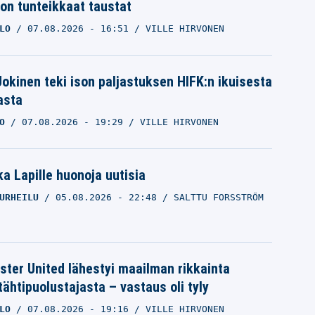
ron tunteikkaat taustat
LO
07.08.2026
- 16:51
VILLE HIRVONEN
 Jokinen teki ison paljastuksen HIFK:n ikuisesta
asta
O
07.08.2026
- 19:29
VILLE HIRVONEN
a Lapille huonoja uutisia
URHEILU
05.08.2026
- 22:48
SALTTU FORSSTRÖM
ter United lähestyi maailman rikkainta
tähtipuolustajasta – vastaus oli tyly
LO
07.08.2026
- 19:16
VILLE HIRVONEN