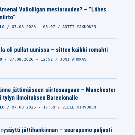
Arsenal Valioliigan mestaruuden? – ”Lähes
siirto”
LO
07.08.2026
- 05:07
ANTTI MAKKONEN
la oli pullat uunissa – sitten kaikki romahti
O
07.08.2026
- 12:52
JONI AHOKAS
änne jättimäiseen siirtosaagaan – Manchester
i tylyn ilmoituksen Barcelonalle
LO
07.08.2026
- 17:50
VILLE HIRVONEN
 rysäytti jättihankinnan – seurapomo paljasti