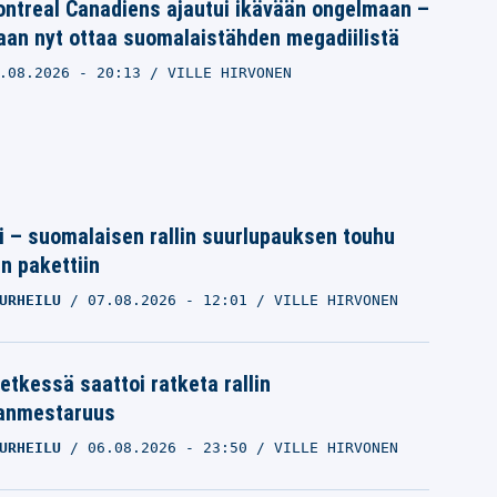
ntreal Canadiens ajautui ikävään ongelmaan –
aan nyt ottaa suomalaistähden megadiilistä
.08.2026
- 20:13
VILLE HIRVONEN
tti – suomalaisen rallin suurlupauksen touhu
in pakettiin
URHEILU
07.08.2026
- 12:01
VILLE HIRVONEN
etkessä saattoi ratketa rallin
anmestaruus
URHEILU
06.08.2026
- 23:50
VILLE HIRVONEN