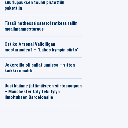
suurlupauksen touhu pistettiin
pakettiin
Tässä hetkessä saattoi ratketa rallin
maailmanmestaruus
Ostiko Arsenal Valioliigan
mestaruuden? – ”Lähes kympin siirto”
Jokereilla oli pullat uunissa – sitten
kaikki romahti
Uusi käänne jättimäiseen siirtosaagaan
– Manchester City teki tylyn
ilmoituksen Barcelonalle