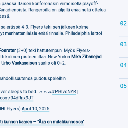
päässä Itäisen konferenssin viimeisellä playoff-
anadiensista. Rangersilla on jäljellä enää neljä ottelua
ässä.
sa erässä 4-3. Flyers teki sen jälkeen kolme
t manhattanilaisia enää rinnalle. Philadelphia laittoi
Foerster
(3+0) teki hattutempun. Myös Flyers-
tti kolmen pisteen iltaa. New Yorkin
Mika Zibanejad
i
Urho Vaakanaisen
saalis oli 0+2.
mahdollisuutensa pudotuspeleihin.
never sleeps to bed. 🧢🧢🧢
#PHIvsNYR
|
er.com/94dRrjx9JT
@NHLFlyers)
April 10, 2025
ti kunnon kaaren – ”Äijä on mitalikunnossa”