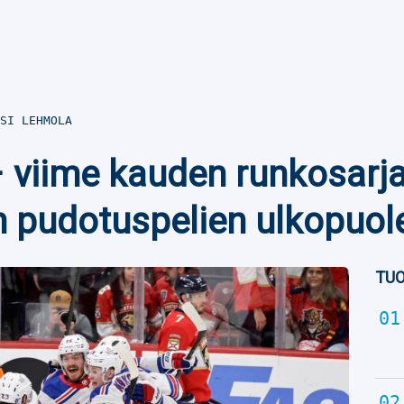
SI LEHMOLA
 – viime kauden runkosarj
pudotuspelien ulkopuole
TUO