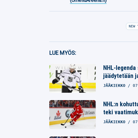
(UrheiluAreena.fi)
NEW 
Facebook
LUE MYÖS:
Twitter
NHL-legenda 
jäädytetään j
Whatsapp
JÄÄKIEKKO
07
NHL:n kohuttu
teki vaatimuk
JÄÄKIEKKO
07