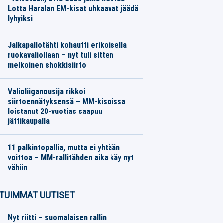
Lotta Haralan EM-kisat uhkaavat jäädä
lyhyiksi
Yleisurheilu
08.08.2026
Toimitus
Jalkapallotähti kohautti erikoisella
ruokavaliollaan – nyt tuli sitten
melkoinen shokkisiirto
Jalkapallo
07.08.2026
Toimitus
Valioliiganousija rikkoi
siirtoennätyksensä – MM-kisoissa
loistanut 20-vuotias saapuu
jättikaupalla
Jalkapallo
07.08.2026
Toimitus
11 palkintopallia, mutta ei yhtään
voittoa – MM-rallitähden aika käy nyt
vähiin
Moottoriurheilu
07.08.2026
Toimitus
TUIMMAT UUTISET
Nyt riitti – suomalaisen rallin