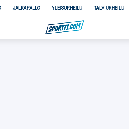
O
JALKAPALLO
YLEISURHEILU
TALVIURHEILU