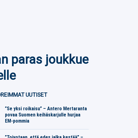
an paras joukkue
lle
REIMMAT UUTISET
”Se yksi roikaisu” – Antero Mertaranta
povaa Suomen keihäskarjulle hurjaa
EM-pommia
Yleisurheilu
08.08.2026
Toimitus
”Toivotaan, että edes jalka kestää” –