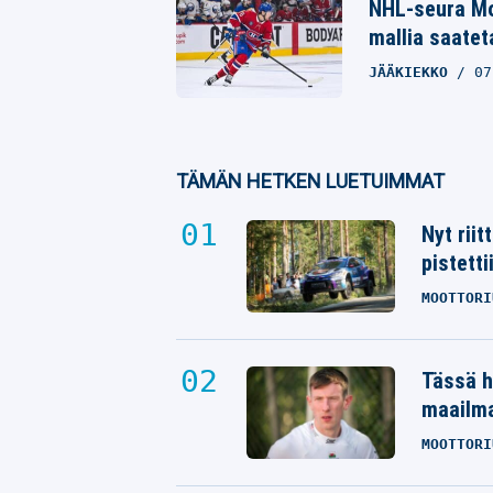
NHL-seura Mo
mallia saatet
JÄÄKIEKKO
07
TÄMÄN HETKEN LUETUIMMAT
Nyt rii
pistetti
MOOTTORI
Tässä h
maailm
MOOTTORI