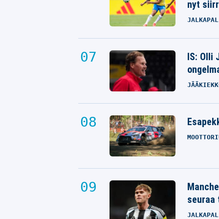
nyt siir
JALKAPAL
IS: Olli
ongelm
JÄÄKIEKK
Esapekk
MOOTTORI
Manches
seuraa 
JALKAPAL