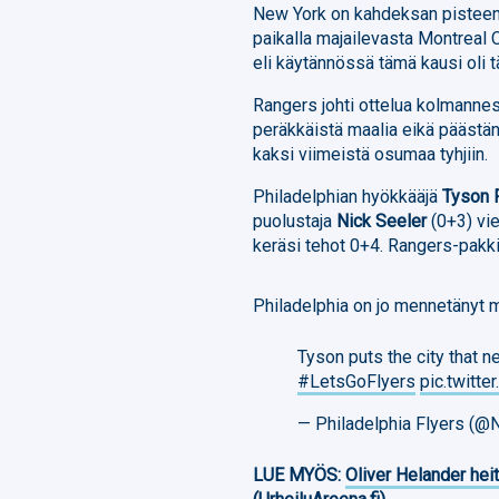
New York on kahdeksan pisteen 
paikalla majailevasta Montreal C
eli käytännössä tämä kausi oli t
Rangers johti ottelua kolmannes
peräkkäistä maalia eikä päästäny
kaksi viimeistä osumaa tyhjiin.
Philadelphian hyökkääjä
Tyson 
puolustaja
Nick Seeler
(0+3) vie
keräsi tehot 0+4. Rangers-pakk
Philadelphia on jo mennetänyt 
Tyson puts the city that 
#LetsGoFlyers
pic.twitt
— Philadelphia Flyers (
LUE MYÖS:
Oliver Helander heit