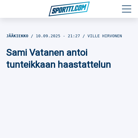
Moottoriurheilu
JÄÄKIEKKO
10.09.2025
- 21:27
VILLE HIRVONEN
Jääkiekko
Sami Vatanen antoi
Jalkapallo
tunteikkaan haastattelun
Yleisurheilu
Talviurheilu
Muu urheilu
SPORTIVO TV