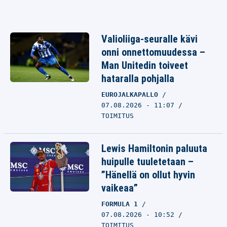
Valioliiga-seuralle kävi
onni onnettomuudessa –
Man Unitedin toiveet
hataralla pohjalla
EUROJALKAPALLO
07.08.2026 - 11:07
TOIMITUS
Lewis Hamiltonin paluuta
huipulle tuuletetaan –
”Hänellä on ollut hyvin
vaikeaa”
FORMULA 1
07.08.2026 - 10:52
TOIMITUS