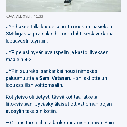
KUVA: ALL OVER PRESS
JYP hakee tällä kaudella uutta nousua jääkiekon
SM-liigassa ja ainakin homma lähti keskiviikkona
lupaavasti käyntiin.
JYP pelasi hyvän avauspelin ja kaatoi Ilveksen
maalein 4-3.
JYPin suureksi sankariksi nousi nimekäs
paluumuuttaja
Sami Vatanen
. Hän iski ottelun
lopussa illan voittomaalin.
Kotiyleisö oli tietysti tässä kohtaa ratketa
liitoksistaan. Jyväskyläläiset ottivat oman pojan
avosylin takaisin kotiin.
– Onhan tämä ollut aika ikimuistoinen päivä. Sain