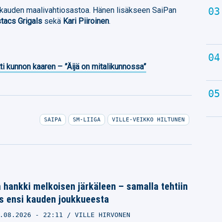
 kauden maalivahtiosastoa. Hänen lisäkseen SaiPan
tacs Grigals
sekä
Kari Piiroinen
.
ti kunnon kaaren – ”Äijä on mitalikunnossa”
SAIPA
SM-LIIGA
VILLE-VEIKKO HILTUNEN
 hankki melkoisen järkäleen – samalla tehtiin
us ensi kauden joukkueesta
.08.2026
- 22:11
VILLE HIRVONEN