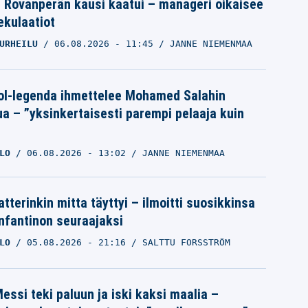
le Rovanperän kausi kaatui – manageri oikaisee
pekulaatiot
URHEILU
06.08.2026
- 11:45
JANNE NIEMENMAA
ol-legenda ihmettelee Mohamed Salahin
ua – ”yksinkertaisesti parempi pelaaja kuin
LO
06.08.2026
- 13:02
JANNE NIEMENMAA
tterinkin mitta täyttyi – ilmoitti suosikkinsa
Infantinon seuraajaksi
LO
05.08.2026
- 21:16
SALTTU FORSSTRÖM
essi teki paluun ja iski kaksi maalia –