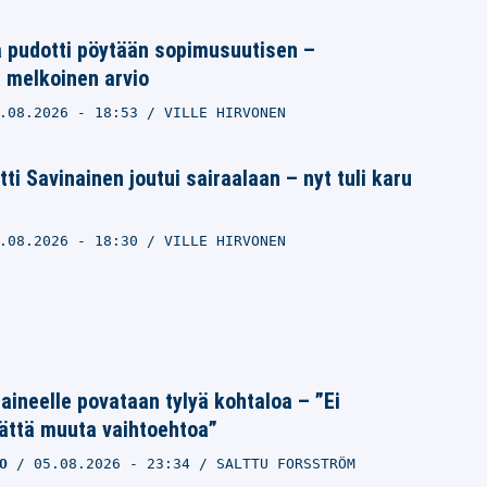
a pudotti pöytään sopimusuutisen –
 melkoinen arvio
.08.2026
- 18:53
VILLE HIRVONEN
ti Savinainen joutui sairaalaan – nyt tuli karu
.08.2026
- 18:30
VILLE HIRVONEN
Laineelle povataan tylyä kohtaloa – ”Ei
ättä muuta vaihtoehtoa”
O
05.08.2026
- 23:34
SALTTU FORSSTRÖM