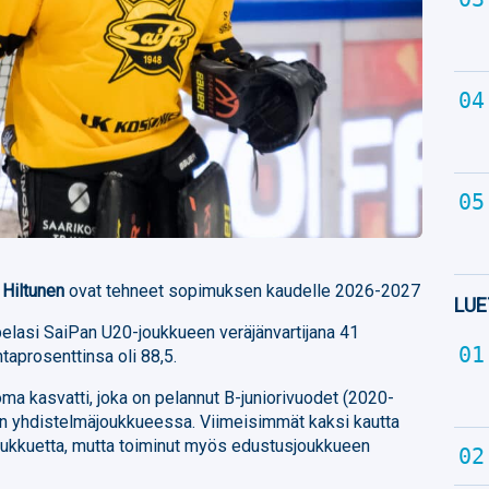
 Hiltunen
ovat tehneet sopimuksen kaudelle 2026-2027
LUE
pelasi SaiPan U20-joukkueen veräjänvartijana 41
ntaprosenttinsa oli 88,5.
ma kasvatti, joka on pelannut B-juniorivuodet (2020-
än yhdistelmäjoukkueessa. Viimeisimmät kaksi kautta
oukkuetta, mutta toiminut myös edustusjoukkueen