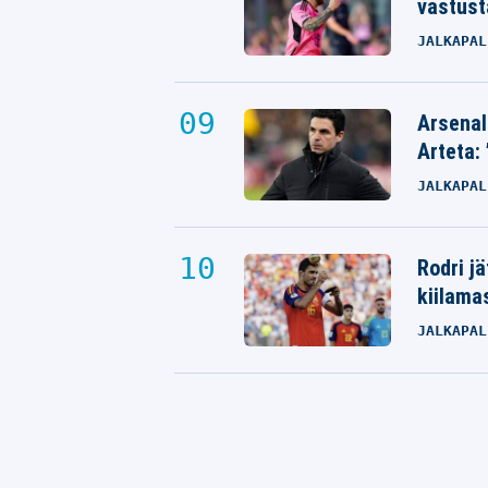
vastust
JALKAPAL
Arsenal
Arteta: 
JALKAPAL
Rodri j
kiilama
JALKAPAL