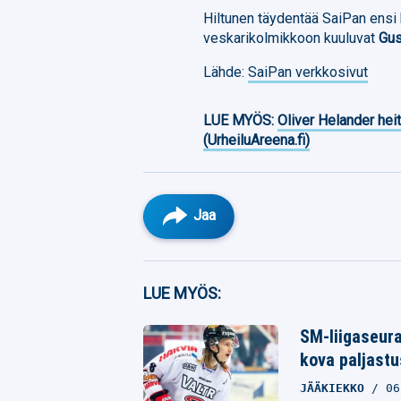
Hiltunen täydentää SaiPan ensi
veskarikolmikkoon kuuluvat
Gus
Lähde:
SaiPan verkkosivut
LUE MYÖS:
Oliver Helander heit
(UrheiluAreena.fi)
Jaa
Facebook
LUE MYÖS:
Twitter
SM-liigaseura
kova paljast
Whatsapp
JÄÄKIEKKO
06