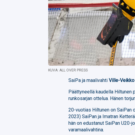
KUVA: ALL OVER PRESS
SaiPa ja maalivahti
Ville-Veikko
Päättyneellä kaudella Hiltunen 
runkosarjan ottelua. Hänen torju
20-vuotias Hiltunen on SaiPan o
2023) SaiPan ja Imatran Ketter
hän on edustanut SaiPan U20-j
varamaalivahtina.