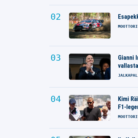
Esapekk
MOOTTORI
Gianni I
vallast
JALKAPAL
Kimi Rä
F1-lege
MOOTTORI