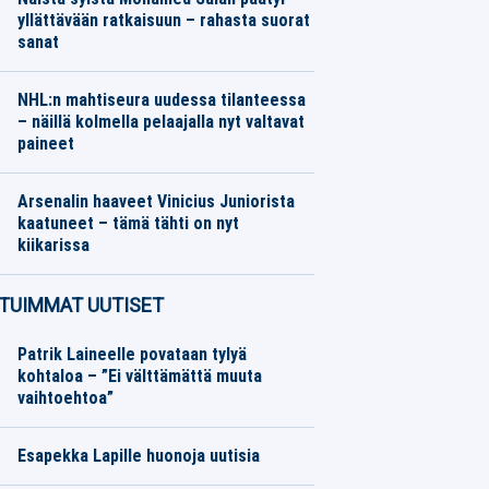
yllättävään ratkaisuun – rahasta suorat
sanat
Jalkapallo
06.08.2026
Toimitus
NHL:n mahtiseura uudessa tilanteessa
– näillä kolmella pelaajalla nyt valtavat
paineet
Jääkiekko
06.08.2026
Toimitus
Arsenalin haaveet Vinicius Juniorista
kaatuneet – tämä tähti on nyt
kiikarissa
Jalkapallo
06.08.2026
Toimitus
TUIMMAT UUTISET
Patrik Laineelle povataan tylyä
kohtaloa – ”Ei välttämättä muuta
vaihtoehtoa”
Esapekka Lapille huonoja uutisia