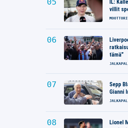
IL: Kal
villit s
MOOTTORI
Liverpo
ratkais
tämä”
JALKAPAL
Sepp Bla
Gianni 
JALKAPAL
Lionel M