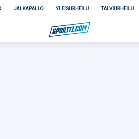
O
JALKAPALLO
YLEISURHEILU
TALVIURHEILU