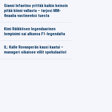
Gianni Infantino yrittää kaikin keinoin
pitää kiinni vallasta – tarjosi MM-
finaalia vastineeksi tuesta
Kimi Räikkösen legendaarinen
lempinimi sai alkunsa F1-legendalta
IL: Kalle Rovanperän kausi kaatui –
manageri oikaisee villit spekulaatiot