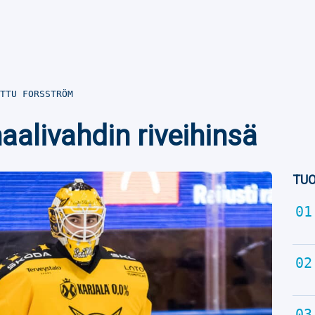
TTU FORSSTRÖM
maalivahdin riveihinsä
TUO