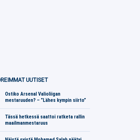
REIMMAT UUTISET
Ostiko Arsenal Valioliigan
mestaruuden? – ”Lähes kympin siirto”
Jalkapallo
07.08.2026
Toimitus
Tässä hetkessä saattoi ratketa rallin
maailmanmestaruus
Moottoriurheilu
06.08.2026
Toimitus
Näistä syistä Mohamed Salah päätyi