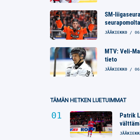
SM-liigaseur
seurapomolta
JÄÄKIEKKO
06
MTV: Veli-Mat
tieto
JÄÄKIEKKO
06
TÄMÄN HETKEN LUETUIMMAT
Patrik 
välttäm
JÄÄKIEKK