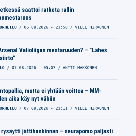
etkessä saattoi ratketa rallin
anmestaruus
URHEILU
06.08.2026
- 23:50
VILLE HIRVONEN
Arsenal Valioliigan mestaruuden? – ”Lähes
siirto”
LO
07.08.2026
- 05:07
ANTTI MAKKONEN
intopallia, mutta ei yhtään voittoa – MM-
den aika käy nyt vähiin
URHEILU
07.08.2026
- 23:11
VILLE HIRVONEN
 rysäytti jättihankinnan – seurapomo paljasti