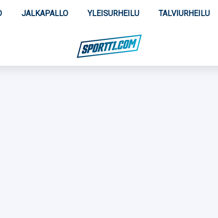
O
JALKAPALLO
YLEISURHEILU
TALVIURHEILU