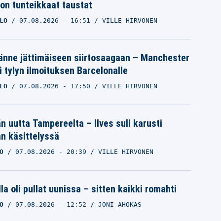
ron tunteikkaat taustat
LO
07.08.2026
- 16:51
VILLE HIRVONEN
änne jättimäiseen siirtosaagaan – Manchester
i tylyn ilmoituksen Barcelonalle
LO
07.08.2026
- 17:50
VILLE HIRVONEN
än uutta Tampereelta – Ilves suli karusti
n käsittelyssä
O
07.08.2026
- 20:39
VILLE HIRVONEN
la oli pullat uunissa – sitten kaikki romahti
O
07.08.2026
- 12:52
JONI AHOKAS