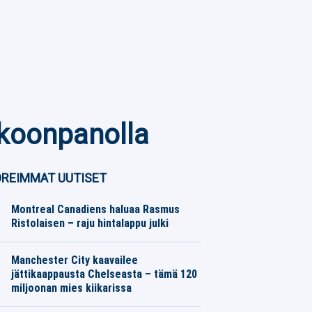
okoonpanolla
REIMMAT UUTISET
Montreal Canadiens haluaa Rasmus
Ristolaisen – raju hintalappu julki
Jääkiekko
08.08.2026
Toimitus
Manchester City kaavailee
jättikaappausta Chelseasta – tämä 120
miljoonan mies kiikarissa
Jalkapallo
08.08.2026
Toimitus