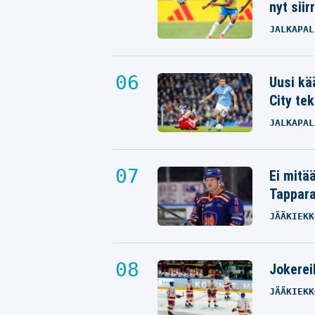
nyt siir
JALKAPAL
Uusi kä
City tek
JALKAPAL
Ei mitä
Tappara
JÄÄKIEKK
Jokereil
JÄÄKIEKK