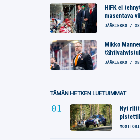
HIFK ei tehny
masentava vi
JÄÄKIEKKO
08
Mikko Manner
tähtivahvistu
JÄÄKIEKKO
08
TÄMÄN HETKEN LUETUIMMAT
Nyt rii
pistetti
MOOTTORI