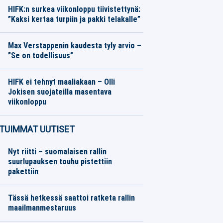
HIFK:n surkea viikonloppu tiivistettynä:
”Kaksi kertaa turpiin ja pakki telakalle”
Jääkiekko
08.08.2026
Toimitus
Max Verstappenin kaudesta tyly arvio –
”Se on todellisuus”
Formula 1
08.08.2026
Toimitus
HIFK ei tehnyt maaliakaan – Olli
Jokisen suojateilla masentava
viikonloppu
SM-liiga
08.08.2026
Toimitus
TUIMMAT UUTISET
Nyt riitti – suomalaisen rallin
suurlupauksen touhu pistettiin
pakettiin
Tässä hetkessä saattoi ratketa rallin
maailmanmestaruus