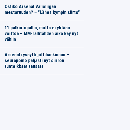
Ostiko Arsenal Valioliigan
mestaruuden? – ”Lähes kympin siirto”
11 palkintopallia, mutta ei yhtään
voittoa – MM-rallitähden aika käy nyt
vähiin
Arsenal rysäytti jättihankinnan –
seurapomo paljasti nyt siirron
tunteikkaat taustat