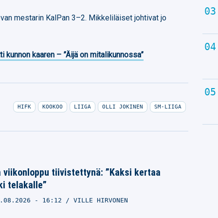
sevan mestarin KalPan 3–2. Mikkeliläiset johtivat jo
ti kunnon kaaren – ”Äijä on mitalikunnossa”
HIFK
KOOKOO
LIIGA
OLLI JOKINEN
SM-LIIGA
 viikonloppu tiivistettynä: ”Kaksi kertaa
ki telakalle”
.08.2026
- 16:12
VILLE HIRVONEN