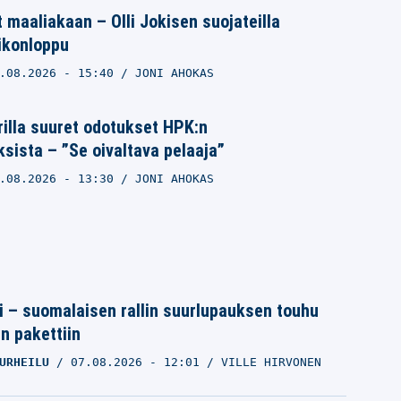
t maaliakaan – Olli Jokisen suojateilla
ikonloppu
.08.2026
- 15:40
JONI AHOKAS
illa suuret odotukset HPK:n
ksista – ”Se oivaltava pelaaja”
.08.2026
- 13:30
JONI AHOKAS
tti – suomalaisen rallin suurlupauksen touhu
in pakettiin
URHEILU
07.08.2026
- 12:01
VILLE HIRVONEN