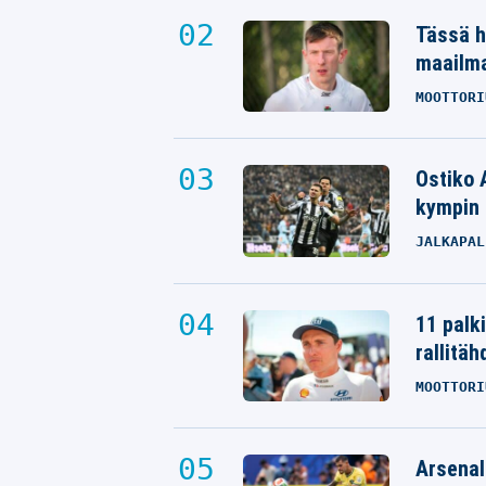
Tässä h
maailm
MOOTTORI
Ostiko 
kympin 
JALKAPAL
11 palk
rallitäh
MOOTTORI
Arsenal