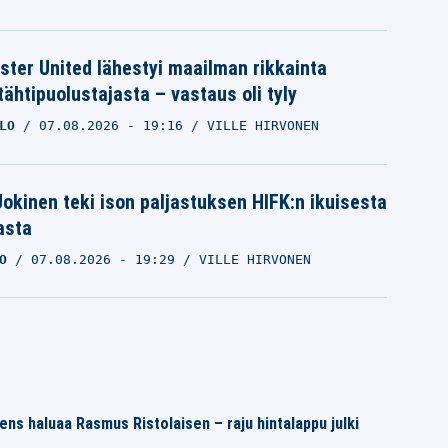
ter United lähestyi maailman rikkainta
tähtipuolustajasta – vastaus oli tyly
LO
07.08.2026
- 19:16
VILLE HIRVONEN
 Jokinen teki ison paljastuksen HIFK:n ikuisesta
asta
O
07.08.2026
- 19:29
VILLE HIRVONEN
ns haluaa Rasmus Ristolaisen – raju hintalappu julki