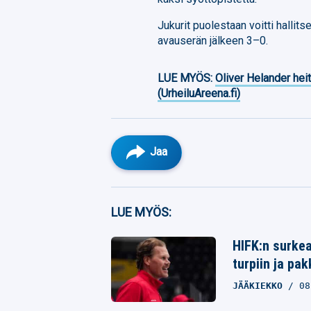
Jukurit puolestaan voitti hallit
avauserän jälkeen 3–0.
LUE MYÖS:
Oliver Helander heit
(UrheiluAreena.fi)
Jaa
Facebook
LUE MYÖS:
Twitter
HIFK:n surkea
turpiin ja pak
Whatsapp
JÄÄKIEKKO
08