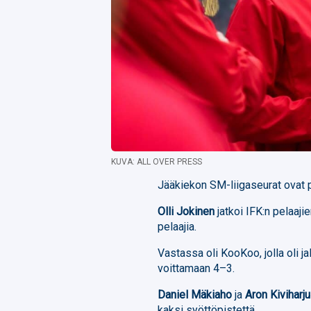
KUVA: ALL OVER PRESS
Jääkiekon SM-liigaseurat ovat p
Olli Jokinen
jatkoi IFK:n pelaaj
pelaajia.
Vastassa oli KooKoo, jolla oli j
voittamaan 4–3.
Daniel Mäkiaho
ja
Aron Kiviharju
kaksi syöttöpistettä.