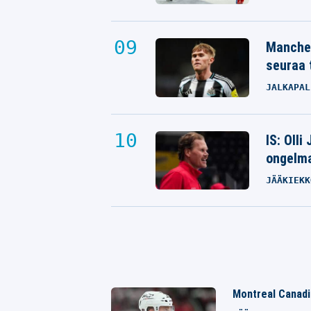
Manches
seuraa 
JALKAPAL
IS: Olli
ongelm
JÄÄKIEKK
Montreal Canadie