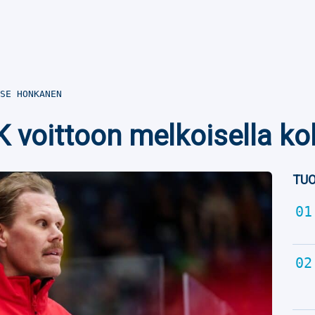
SE HONKANEN
FK voittoon melkoisella k
TUO