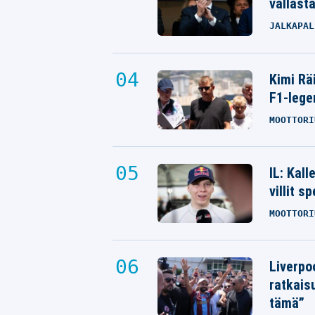
vallast
JALKAPAL
Kimi Rä
F1-lege
MOOTTORI
IL: Kal
villit s
MOOTTORI
Liverpo
ratkais
tämä”