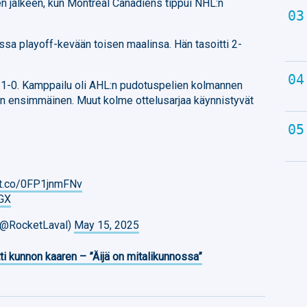
sen jälkeen, kun Montreal Canadiens tippui NHL:n
ussa playoff-kevään toisen maalinsa. Hän tasoitti 2-
in 1-0. Kamppailu oli AHL:n pudotuspelien kolmannen
ien ensimmäinen. Muut kolme ottelusarjaa käynnistyvät
//t.co/0FP1jnmFNv
kGX
 (@RocketLaval)
May 15, 2025
ti kunnon kaaren – ”Äijä on mitalikunnossa”