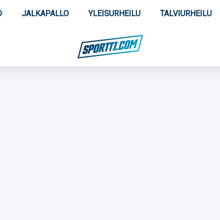
O
JALKAPALLO
YLEISURHEILU
TALVIURHEILU