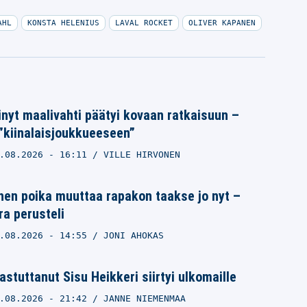
AHL
KONSTA HELENIUS
LAVAL ROCKET
OLIVER KAPANEN
nyt maalivahti päätyi kovaan ratkaisuun –
 ”kiinalaisjoukkueeseen”
.08.2026
- 16:11
VILLE HIRVONEN
en poika muuttaa rapakon taakse jo nyt –
a perusteli
.08.2026
- 14:55
JONI AHOKAS
astuttanut Sisu Heikkeri siirtyi ulkomaille
.08.2026
- 21:42
JANNE NIEMENMAA