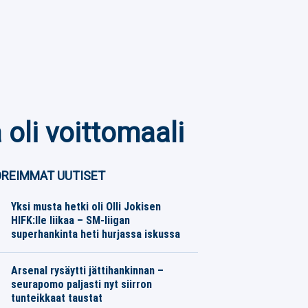
li voittomaali
REIMMAT UUTISET
Yksi musta hetki oli Olli Jokisen
HIFK:lle liikaa – SM-liigan
superhankinta heti hurjassa iskussa
Jääkiekko
07.08.2026
Toimitus
Arsenal rysäytti jättihankinnan –
seurapomo paljasti nyt siirron
tunteikkaat taustat