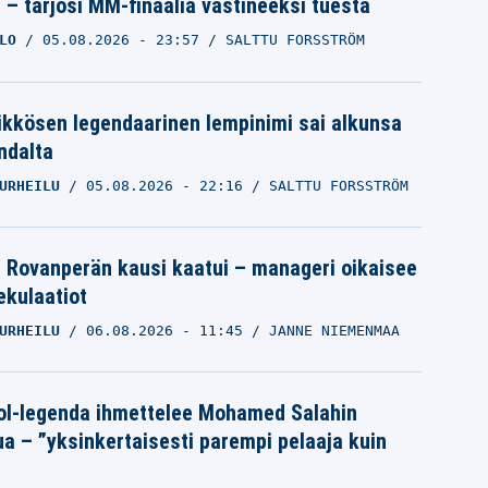
a – tarjosi MM-finaalia vastineeksi tuesta
LO
05.08.2026
- 23:57
SALTTU FORSSTRÖM
ikkösen legendaarinen lempinimi sai alkunsa
ndalta
URHEILU
05.08.2026
- 22:16
SALTTU FORSSTRÖM
le Rovanperän kausi kaatui – manageri oikaisee
pekulaatiot
URHEILU
06.08.2026
- 11:45
JANNE NIEMENMAA
ol-legenda ihmettelee Mohamed Salahin
ua – ”yksinkertaisesti parempi pelaaja kuin