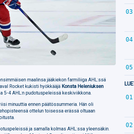
ensimmäisen maalinsa jääkiekon farmiliiga AHL:ssä
LUE
aval Rocket kukisti hyökkääjä
Konsta Heleniuksen
a 5-4 AHL:n pudotuspeleissä keskiviikkona.
viisi minuuttia ennen päätössummeria. Hän oli
ehopisteensä ottelun toisessa erässä oltuaan
itusta.
dotuspeleissä ja samalla kolmas AHL:ssa yleensäkin.