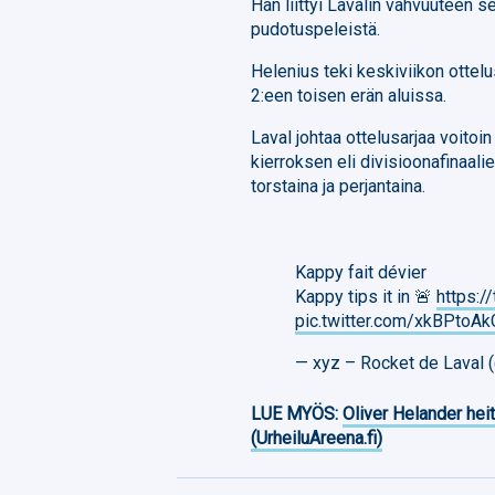
Hän liittyi Lavalin vahvuuteen 
pudotuspeleistä.
Helenius teki keskiviikon ottel
2:een toisen erän aluissa.
Laval johtaa ottelusarjaa voito
kierroksen eli divisioonafinaal
torstaina ja perjantaina.
Kappy fait dévier
Kappy tips it in 🚨
https:
pic.twitter.com/xkBPtoA
— xyz – Rocket de Laval
LUE MYÖS:
Oliver Helander heit
(UrheiluAreena.fi)