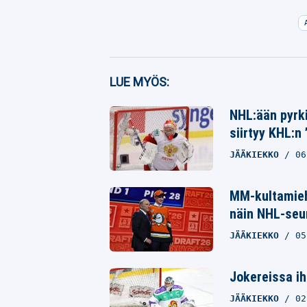
Facebook
LUE MYÖS:
Twitter
NHL:ään pyrki
siirtyy KHL:n
Whatsapp
JÄÄKIEKKO
06
MM-kultamieh
näin NHL-seur
JÄÄKIEKKO
05
Jokereissa ih
JÄÄKIEKKO
02