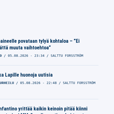
Laineelle povataan tylyä kohtaloa – ”Ei
ättä muuta vaihtoehtoa”
O
05.08.2026
- 23:34
SALTTU FORSSTRÖM
a Lapille huonoja uutisia
URHEILU
05.08.2026
- 22:48
SALTTU FORSSTRÖM
nfantino yrittää kaikin keinoin pitää kiinni