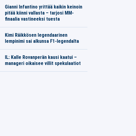
Gianni Infantino yrittää kaikin keinoin
pitää kiinni vallasta – tarjosi MM-
finaalia vastineeksi tuesta
Kimi Räikkösen legendaarinen
lempinimi sai alkunsa F1-legendalta
IL: Kalle Rovanperän kausi kaatui –
manageri oikaisee villit spekulaatiot