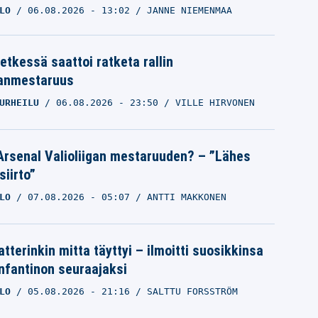
LO
06.08.2026
- 13:02
JANNE NIEMENMAA
etkessä saattoi ratketa rallin
anmestaruus
URHEILU
06.08.2026
- 23:50
VILLE HIRVONEN
Arsenal Valioliigan mestaruuden? – ”Lähes
siirto”
LO
07.08.2026
- 05:07
ANTTI MAKKONEN
tterinkin mitta täyttyi – ilmoitti suosikkinsa
Infantinon seuraajaksi
LO
05.08.2026
- 21:16
SALTTU FORSSTRÖM