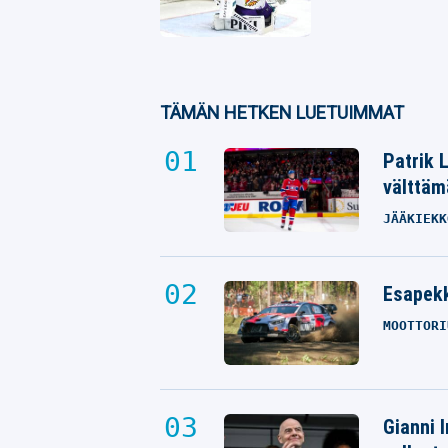
TÄMÄN HETKEN LUETUIMMAT
Patrik 
välttäm
JÄÄKIEKK
Esapekk
MOOTTORI
Gianni I