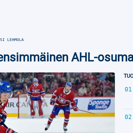
SI LEHMOLA
 ensimmäinen AHL-osuma o
TUO