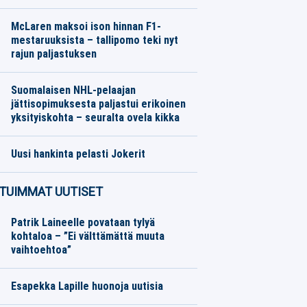
Jalkapallo
07.08.2026
Toimitus
McLaren maksoi ison hinnan F1-
mestaruuksista – tallipomo teki nyt
rajun paljastuksen
Moottoriurheilu
07.08.2026
Toimitus
Suomalaisen NHL-pelaajan
jättisopimuksesta paljastui erikoinen
yksityiskohta – seuralta ovela kikka
Jääkiekko
07.08.2026
Toimitus
Uusi hankinta pelasti Jokerit
SM-liiga
07.08.2026
Toimitus
TUIMMAT UUTISET
Patrik Laineelle povataan tylyä
kohtaloa – ”Ei välttämättä muuta
vaihtoehtoa”
Esapekka Lapille huonoja uutisia