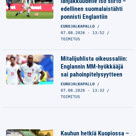
lahjakkuudelle iso siirto –
edellinen suomalaistähti
ponnisti Englantiin
EUROJALKAPALLO
07.08.2026 - 13:52
TOIMITUS
Mitalijuhlista oikeussaliin:
Englannin MM-hyökkääjä
sai pahoinpitelysyytteen
EUROJALKAPALLO
07.08.2026 - 13:32
TOIMITUS
Kauhun hetkiä Kuopiossa –