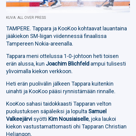
KUVA: ALL OVER PRESS
TAMPERE. Tappara ja KooKoo kohtaavat lauantaina
jääkiekon SM-liigan viidennessä finaalissa
Tampereen Nokia-areenalla.
Tappara meni ottelussa 1-0-johtoon heti toisen
erän alussa, kun
Joachim Blichfeld
ampui tulisesti
ylivoimalla kiekon verkkoon.
Heti erän puolivälin jälkeen Tappara kuitenkin
uinahti ja KooKoo pääsi rynnistämään rinnalle.
KooKoo sahasi taidokkaasti Tapparan velton
puolustuksen säpäleiksi ja lopulta
Samuel
Valkeejärvi
syötti
Kim Nousiaiselle
, joka laukoi
kiekon vastustamattomasti ohi Tapparan Christian
Heljangon.