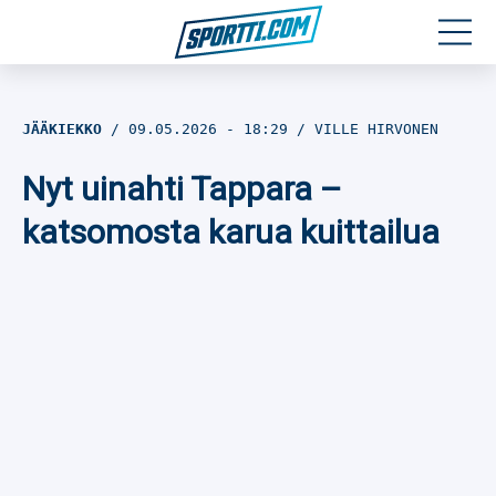
Moottoriurheilu
JÄÄKIEKKO
09.05.2026
- 18:29
VILLE HIRVONEN
Jääkiekko
Nyt uinahti Tappara –
Jalkapallo
katsomosta karua kuittailua
Yleisurheilu
Talviurheilu
Muu urheilu
SPORTIVO TV