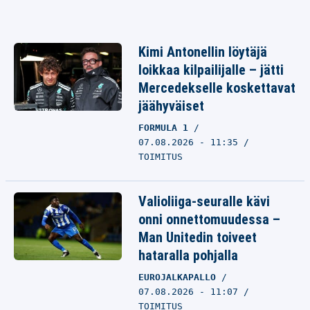
Kimi Antonellin löytäjä
loikkaa kilpailijalle – jätti
Mercedekselle koskettavat
jäähyväiset
FORMULA 1
07.08.2026 - 11:35
TOIMITUS
Valioliiga-seuralle kävi
onni onnettomuudessa –
Man Unitedin toiveet
hataralla pohjalla
EUROJALKAPALLO
07.08.2026 - 11:07
TOIMITUS