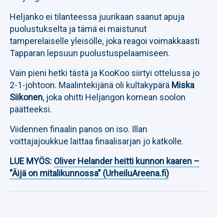
Heljanko ei tilanteessa juurikaan saanut apuja
puolustukselta ja tämä ei maistunut
tamperelaiselle yleisölle, joka reagoi voimakkaasti
Tapparan lepsuun puolustuspelaamiseen.
Vain pieni hetki tästä ja KooKoo siirtyi ottelussa jo
2-1-johtoon. Maalintekijänä oli kultakypärä
Miska
Siikonen
, joka ohitti Heljangon komean soolon
päätteeksi.
Viidennen finaalin panos on iso. Illan
voittajajoukkue laittaa finaalisarjan jo katkolle.
LUE MYÖS:
Oliver Helander heitti kunnon kaaren –
”Äijä on mitalikunnossa” (UrheiluAreena.fi)