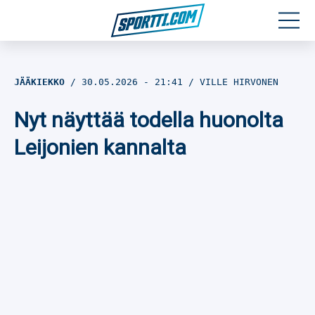
Moottoriurheilu
JÄÄKIEKKO
30.05.2026
- 21:41
VILLE HIRVONEN
Jääkiekko
Nyt näyttää todella huonolta
Jalkapallo
Leijonien kannalta
Yleisurheilu
Talviurheilu
Muu urheilu
SPORTIVO TV