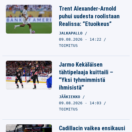
Trent Alexander-Arnold
puhui uudesta roolistaan
Realissa: ”Etuoikeus”
JALKAPALLO
09.08.2026 - 14:22
TOIMITUS
Jarmo Kekäläisen
tähtipelaaja kuittaili –
”Yksi tyhmimmistä
ihmisistä”
JÄÄKIEKKO
09.08.2026 - 14:03
TOIMITUS
Cadillacin vaikea ensikausi