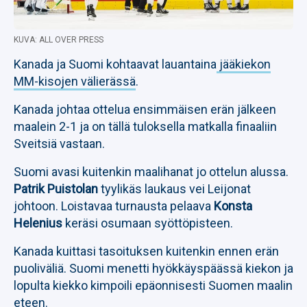
KUVA: ALL OVER PRESS
Kanada ja Suomi kohtaavat lauantaina
jääkiekon
MM-kisojen välierässä
.
Kanada johtaa ottelua ensimmäisen erän jälkeen
maalein 2-1 ja on tällä tuloksella matkalla finaaliin
Sveitsiä vastaan.
Suomi avasi kuitenkin maalihanat jo ottelun alussa.
Patrik Puistolan
tyylikäs laukaus vei Leijonat
johtoon. Loistavaa turnausta pelaava
Konsta
Helenius
keräsi osumaan syöttöpisteen.
Kanada kuittasi tasoituksen kuitenkin ennen erän
puoliväliä. Suomi menetti hyökkäyspäässä kiekon ja
lopulta kiekko kimpoili epäonnisesti Suomen maalin
eteen.