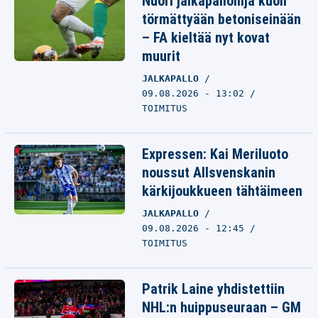
Nuori jalkapalloilija kuoli
törmättyään betoniseinään
– FA kieltää nyt kovat
muurit
JALKAPALLO
09.08.2026 - 13:02
TOIMITUS
Expressen: Kai Meriluoto
noussut Allsvenskanin
kärkijoukkueen tähtäimeen
JALKAPALLO
09.08.2026 - 12:45
TOIMITUS
Patrik Laine yhdistettiin
NHL:n huippuseuraan – GM