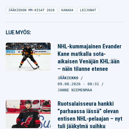
JÄÄKIEKON MM-KISAT 2026
KANADA
LEIJONAT
LUE MYÖS:
NHL-kummajainen Evander
Kane matkalla sota-
aikaisen Venäjän KHL:ään
– näin tilanne etenee
JÄÄKIEKKO
09.08.2026
- 08:31
JANNE NIEMENMAA
Ruotsalaisseura hankki
”parhaassa iässä” olevan
entisen NHL-pelaajan – nyt
tuli jääkylmä suihku