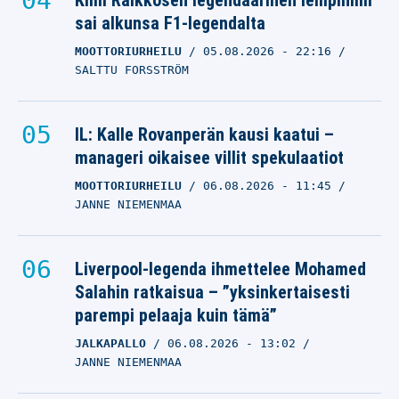
Kimi Räikkösen legendaarinen lempinimi
sai alkunsa F1-legendalta
MOOTTORIURHEILU
05.08.2026
- 22:16
SALTTU FORSSTRÖM
IL: Kalle Rovanperän kausi kaatui –
manageri oikaisee villit spekulaatiot
MOOTTORIURHEILU
06.08.2026
- 11:45
JANNE NIEMENMAA
Liverpool-legenda ihmettelee Mohamed
Salahin ratkaisua – ”yksinkertaisesti
parempi pelaaja kuin tämä”
JALKAPALLO
06.08.2026
- 13:02
JANNE NIEMENMAA