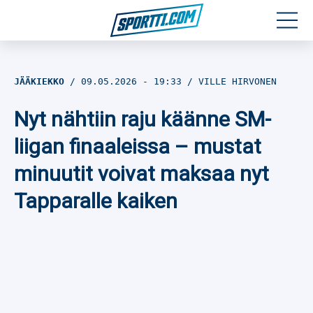
Moottoriurheilu
JÄÄKIEKKO
09.05.2026
- 19:33
VILLE HIRVONEN
Jääkiekko
Nyt nähtiin raju käänne SM-
Jalkapallo
liigan finaaleissa – mustat
minuutit voivat maksaa nyt
Yleisurheilu
Tapparalle kaiken
Talviurheilu
Muu urheilu
SPORTIVO TV