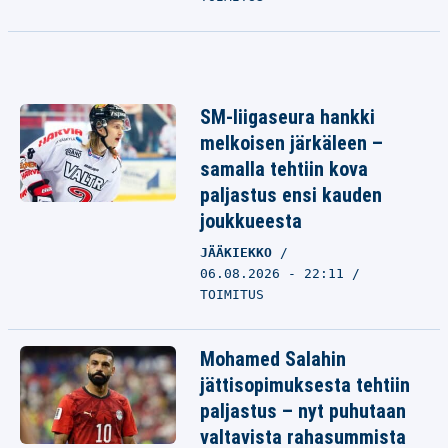
SM-liigaseura hankki
melkoisen järkäleen –
samalla tehtiin kova
paljastus ensi kauden
joukkueesta
JÄÄKIEKKO
06.08.2026 - 22:11
TOIMITUS
Mohamed Salahin
jättisopimuksesta tehtiin
paljastus – nyt puhutaan
valtavista rahasummista