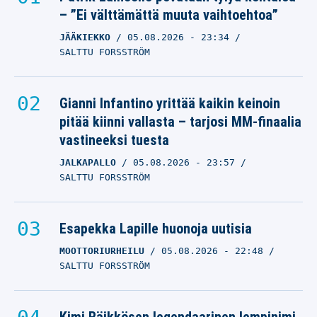
– ”Ei välttämättä muuta vaihtoehtoa”
JÄÄKIEKKO
05.08.2026
- 23:34
SALTTU FORSSTRÖM
Gianni Infantino yrittää kaikin keinoin
pitää kiinni vallasta – tarjosi MM-finaalia
vastineeksi tuesta
JALKAPALLO
05.08.2026
- 23:57
SALTTU FORSSTRÖM
Esapekka Lapille huonoja uutisia
MOOTTORIURHEILU
05.08.2026
- 22:48
SALTTU FORSSTRÖM