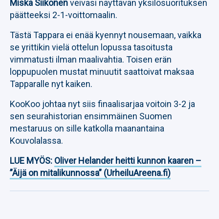
Miska Siikonen
veivasi näyttävän yksilösuorituksen
päätteeksi 2-1-voittomaalin.
Tästä Tappara ei enää kyennyt nousemaan, vaikka
se yrittikin vielä ottelun lopussa tasoitusta
vimmatusti ilman maalivahtia. Toisen erän
loppupuolen mustat minuutit saattoivat maksaa
Tapparalle nyt kaiken.
KooKoo johtaa nyt siis finaalisarjaa voitoin 3-2 ja
sen seurahistorian ensimmäinen Suomen
mestaruus on sille katkolla maanantaina
Kouvolalassa.
LUE MYÖS:
Oliver Helander heitti kunnon kaaren –
”Äijä on mitalikunnossa” (UrheiluAreena.fi)