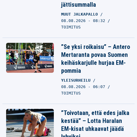
jättisummalla
MUUT JALKAPALLO
08.08.2026 - 08:32
TOIMITUS
”Se yksi roikaisu” – Antero
Mertaranta povaa Suomen
keihäskarjulle hurjaa EM-
pommia
YLEISURHEILU
08.08.2026 - 06:07
TOIMITUS
”Toivotaan, että edes jalka
kestää” – Lotta Haralan
EM-kisat uhkaavat jäädä
lyhyiksi