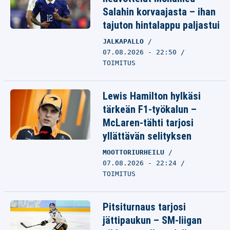
Salahin korvaajasta – ihan
tajuton hintalappu paljastui
JALKAPALLO
07.08.2026 - 22:50
TOIMITUS
Lewis Hamilton hylkäsi
tärkeän F1-työkalun –
McLaren-tähti tarjosi
yllättävän selityksen
MOOTTORIURHEILU
07.08.2026 - 22:24
TOIMITUS
Pitsiturnaus tarjosi
jättipaukun – SM-liigan