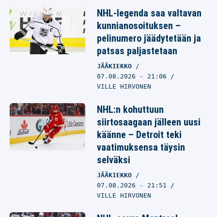
NHL-legenda saa valtavan
kunnianosoituksen –
pelinumero jäädytetään ja
patsas paljastetaan
JÄÄKIEKKO
07.08.2026
- 21:06
VILLE HIRVONEN
NHL:n kohuttuun
siirtosaagaan jälleen uusi
käänne – Detroit teki
vaatimuksensa täysin
selväksi
JÄÄKIEKKO
07.08.2026
- 21:51
VILLE HIRVONEN