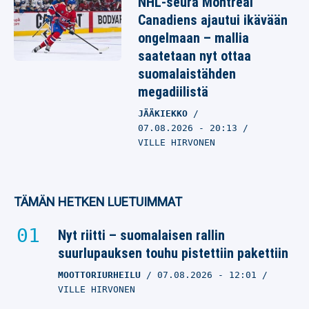
NHL-seura Montreal
Canadiens ajautui ikävään
ongelmaan – mallia
saatetaan nyt ottaa
suomalaistähden
megadiilistä
JÄÄKIEKKO
07.08.2026
- 20:13
VILLE HIRVONEN
TÄMÄN HETKEN LUETUIMMAT
Nyt riitti – suomalaisen rallin
suurlupauksen touhu pistettiin pakettiin
MOOTTORIURHEILU
07.08.2026
- 12:01
VILLE HIRVONEN