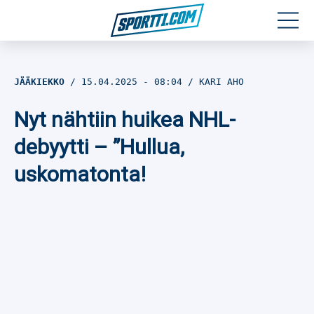
Moottoriurheilu
JÄÄKIEKKO
15.04.2025
- 08:04
KARI AHO
Jääkiekko
Nyt nähtiin huikea NHL-
Jalkapallo
debyytti – ”Hullua,
uskomatonta!
Yleisurheilu
Talviurheilu
Muu urheilu
SPORTIVO TV