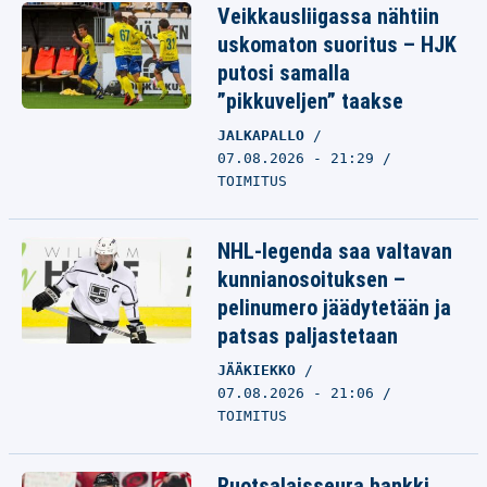
Veikkausliigassa nähtiin
uskomaton suoritus – HJK
putosi samalla
”pikkuveljen” taakse
JALKAPALLO
07.08.2026 - 21:29
TOIMITUS
NHL-legenda saa valtavan
kunnianosoituksen –
pelinumero jäädytetään ja
patsas paljastetaan
JÄÄKIEKKO
07.08.2026 - 21:06
TOIMITUS
Ruotsalaisseura hankki