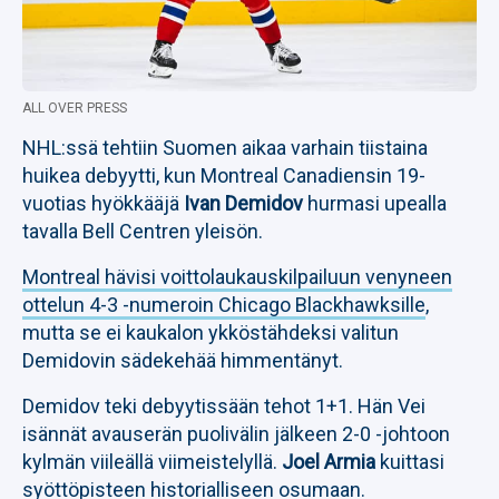
ALL OVER PRESS
NHL:ssä tehtiin Suomen aikaa varhain tiistaina
huikea debyytti, kun Montreal Canadiensin 19-
vuotias hyökkääjä
Ivan Demidov
hurmasi upealla
tavalla Bell Centren yleisön.
Montreal hävisi voittolaukauskilpailuun venyneen
ottelun 4-3 -numeroin Chicago Blackhawksille
,
mutta se ei kaukalon ykköstähdeksi valitun
Demidovin sädekehää himmentänyt.
Demidov teki debyytissään tehot 1+1. Hän Vei
isännät avauserän puolivälin jälkeen 2-0 -johtoon
kylmän viileällä viimeistelyllä.
Joel Armia
kuittasi
syöttöpisteen historialliseen osumaan.