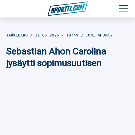
Moottoriurheilu
JÄÄKIEKKO
11.05.2026
- 18:49
JONI AHOKAS
Jääkiekko
Sebastian Ahon Carolina
Jalkapallo
jysäytti sopimusuutisen
Yleisurheilu
Talviurheilu
Muu urheilu
SPORTIVO TV