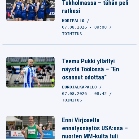
Tukholmassa – tähän peli
ratkesi
KORIPALLO
07.08.2026 - 09:00
TOIMITUS
Teemu Pukki yllättyi
näystä Töölössä – ”En
osannut odottaa”
EUROJALKAPALLO
07.08.2026 - 08:42
TOIMITUS
Enni Virjoselta
ennätysnäytös USA:ssa –
nuorten MM-kulta tuli