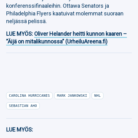
konferenssifinaaleihin. Ottawa Senators ja
Philadelphia Flyers kaatuivat molemmat suoraan
neljässä pelissä.
LUE MYÖS:
Oliver Helander heitti kunnon kaaren –
”Äijä on mitalikunnossa” (UrheiluAreena.fi)
CAROLINA HURRICANES
MARK JANKOWSKI
NHL
SEBASTIAN AHO
LUE MYÖS: