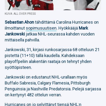
KUVA: ALL OVER PRESS
Sebastian Ahon
tähdittämä Carolina Hurricanes on
ilmoittanut
sopimusuutisen
. Hyökkääjä
Mark
Jankowski
jatkaa NHL-seurassa kahden vuoden
mittaisella pahvilla.
Jankowski, 31, kirjasi runkosarjassa 68 otteluun 21
pistettä (11+10) tällä kaudella. Kahdeksaan
playoffpeliin alakentän raataja on tehnyt yhden
syöttöpisteen.
Jankowski on edustanut NHL-urallaan myös
Buffalo Sabresia, Calgary Flamesia, Pittsburgh
Penguinsia ja Nashville Predatorsia. Pelejä sarjassa
on kertynyt 482 ottelun verran.
Hurricanes on jo selvittänyt tiensä NHL:n