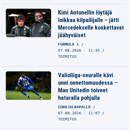
Kimi Antonellin löytäjä
loikkaa kilpailijalle – jätti
Mercedekselle koskettavat
jäähyväiset
FORMULA 1
07.08.2026 - 11:35
TOIMITUS
Valioliiga-seuralle kävi
onni onnettomuudessa –
Man Unitedin toiveet
hataralla pohjalla
EUROJALKAPALLO
07.08.2026 - 11:07
TOIMITUS