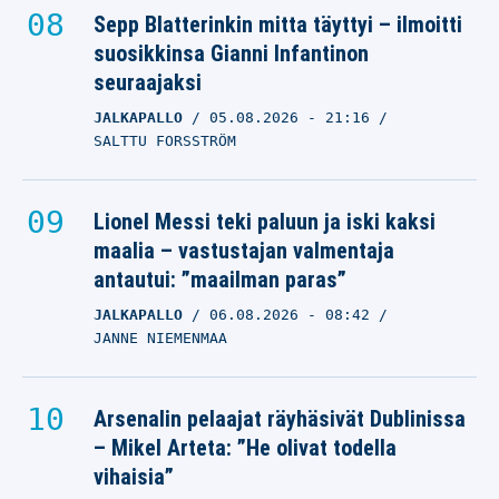
Sepp Blatterinkin mitta täyttyi – ilmoitti
suosikkinsa Gianni Infantinon
seuraajaksi
JALKAPALLO
05.08.2026
- 21:16
SALTTU FORSSTRÖM
Lionel Messi teki paluun ja iski kaksi
maalia – vastustajan valmentaja
antautui: ”maailman paras”
JALKAPALLO
06.08.2026
- 08:42
JANNE NIEMENMAA
Arsenalin pelaajat räyhäsivät Dublinissa
– Mikel Arteta: ”He olivat todella
vihaisia”