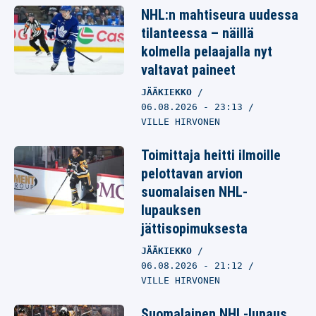
NHL:n mahtiseura uudessa
tilanteessa – näillä
kolmella pelaajalla nyt
valtavat paineet
JÄÄKIEKKO
06.08.2026
- 23:13
VILLE HIRVONEN
Toimittaja heitti ilmoille
pelottavan arvion
suomalaisen NHL-
lupauksen
jättisopimuksesta
JÄÄKIEKKO
06.08.2026
- 21:12
VILLE HIRVONEN
Suomalainen NHL-lupaus