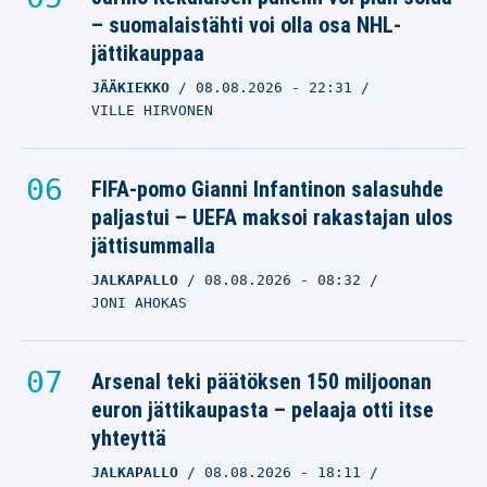
– suomalaistähti voi olla osa NHL-
jättikauppaa
JÄÄKIEKKO
08.08.2026
- 22:31
VILLE HIRVONEN
FIFA-pomo Gianni Infantinon salasuhde
paljastui – UEFA maksoi rakastajan ulos
jättisummalla
JALKAPALLO
08.08.2026
- 08:32
JONI AHOKAS
Arsenal teki päätöksen 150 miljoonan
euron jättikaupasta – pelaaja otti itse
yhteyttä
JALKAPALLO
08.08.2026
- 18:11