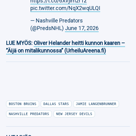
https://t.co/6Xvjim2r1z
pic.twitter.com/NqX2wqULQI
— Nashville Predators
(@PredsNHL)
June 17, 2026
LUE MYÖS:
Oliver Helander heitti kunnon kaaren –
”Äijä on mitalikunnossa” (UrheiluAreena.fi)
BOSTON BRUINS
DALLAS STARS
JAMIE LANGENBRUNNER
NASHVILLE PREDATORS
NEW JERSEY DEVILS