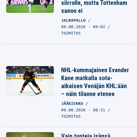
siirrolle, mutta Tottenham
sanoo ei
JALKAPALLO
09.08.2026 - 09:02
TOIMITUS
NHL-kummajainen Evander
Kane matkalla sota-
aikaisen Venäjän KHL:ään
– näin tilanne etenee
JÄÄKIEKKO
09.08.2026 - 08:31
TOIMITUS
Vain tunteja isänsä