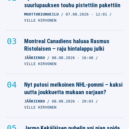
suurlupauksen touhu pistettiin pakettiin
MOOTTORIURHEILU
07.08.2026
- 12:01
VILLE HIRVONEN
Montreal Canadiens haluaa Rasmus
Ristolaisen – raju hintalappu julki
JÄÄKIEKKO
08.08.2026
- 16:48
VILLE HIRVONEN
Nyt putosi melkoinen NHL-pommi – kaksi
uutta joukkuetta mukaan sarjaan?
JÄÄKIEKKO
08.08.2026
- 20:03
VILLE HIRVONEN
Jarmo Kekäläisen puhelin voi pian soida