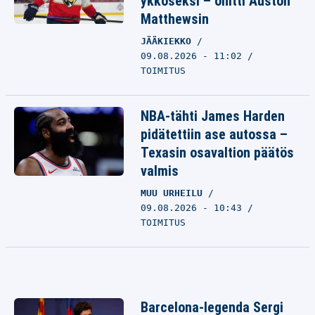
ykköseksi – ohitti Auston
Matthewsin
JÄÄKIEKKO
09.08.2026 - 11:02
TOIMITUS
NBA-tähti James Harden
pidätettiin ase autossa –
Texasin osavaltion päätös
valmis
MUU URHEILU
09.08.2026 - 10:43
TOIMITUS
Barcelona-legenda Sergi