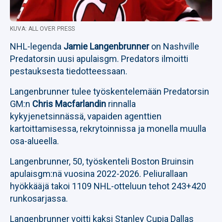
KUVA: ALL OVER PRESS
NHL-legenda
Jamie Langenbrunner
on Nashville
Predatorsin uusi apulaisgm. Predators ilmoitti
pestauksesta tiedotteessaan.
Langenbrunner tulee työskentelemään Predatorsin
GM:n
Chris Macfarlandin
rinnalla
kykyjenetsinnässä, vapaiden agenttien
kartoittamisessa, rekrytoinnissa ja monella muulla
osa-alueella.
Langenbrunner, 50, työskenteli Boston Bruinsin
apulaisgm:nä vuosina 2022-2026. Peliurallaan
hyökkääjä takoi 1109 NHL-otteluun tehot 243+420
runkosarjassa.
Langenbrunner voitti kaksi Stanley Cupia Dallas