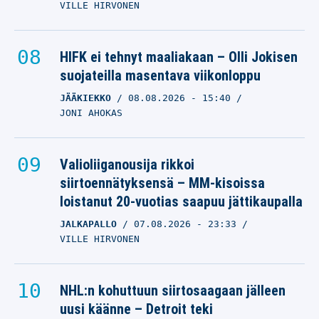
VILLE HIRVONEN
HIFK ei tehnyt maaliakaan – Olli Jokisen
suojateilla masentava viikonloppu
JÄÄKIEKKO
08.08.2026
- 15:40
JONI AHOKAS
Valioliiganousija rikkoi
siirtoennätyksensä – MM-kisoissa
loistanut 20-vuotias saapuu jättikaupalla
JALKAPALLO
07.08.2026
- 23:33
VILLE HIRVONEN
NHL:n kohuttuun siirtosaagaan jälleen
uusi käänne – Detroit teki