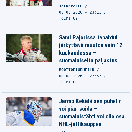
JALKAPALLO
08.08.2026 - 23:11
TOIMITUS
Sami Pajarissa tapahtui
järkyttävä muutos vain 12
kuukaudessa –
suomalaiselta paljastus
MOOTTORIURHEILU
08.08.2026 - 22:52
TOIMITUS
Jarmo Kekäläisen puhelin
voi pian soida –
suomalaistähti voi olla osa
NHL-jättikauppaa