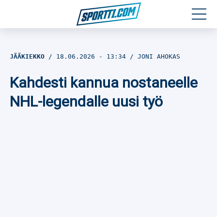
Moottoriurheilu
JÄÄKIEKKO
18.06.2026
- 13:34
JONI AHOKAS
Jääkiekko
Kahdesti kannua nostaneelle
Jalkapallo
NHL-legendalle uusi työ
Yleisurheilu
Talviurheilu
Muu urheilu
SPORTIVO TV