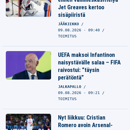
Jet Greaves kertoo
sisäpiiristä
JÄÄKIEKKO
09.08.2026 - 09:40
TOIMITUS
UEFA maksoi Infantinon
naisystävälle salaa – FIFA
raivostui: ”täysin
perätöntä”
JALKAPALLO
09.08.2026 - 09:21
TOIMITUS
Nyt liikkuu: Cristian
Romero avoin Arsenal-