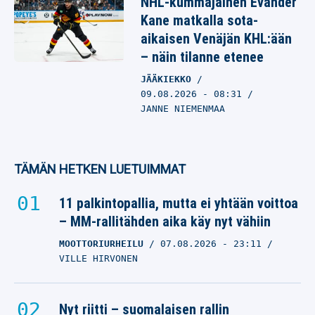
NHL-kummajainen Evander
Kane matkalla sota-
aikaisen Venäjän KHL:ään
– näin tilanne etenee
JÄÄKIEKKO
09.08.2026
- 08:31
JANNE NIEMENMAA
TÄMÄN HETKEN LUETUIMMAT
11 palkintopallia, mutta ei yhtään voittoa
– MM-rallitähden aika käy nyt vähiin
MOOTTORIURHEILU
07.08.2026
- 23:11
VILLE HIRVONEN
Nyt riitti – suomalaisen rallin