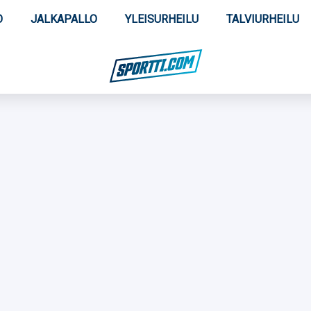
O
JALKAPALLO
YLEISURHEILU
TALVIURHEILU