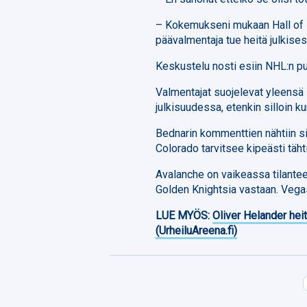
– Kokemukseni mukaan Hall of Fa
päävalmentaja tue heitä julkises
Keskustelu nosti esiin NHL:n p
Valmentajat suojelevat yleensä l
julkisuudessa, etenkin silloin 
Bednarin kommenttien nähtiin sii
Colorado tarvitsee kipeästi täh
Avalanche on vaikeassa tilante
Golden Knightsia vastaan. Vegas 
LUE MYÖS:
Oliver Helander heit
(UrheiluAreena.fi)