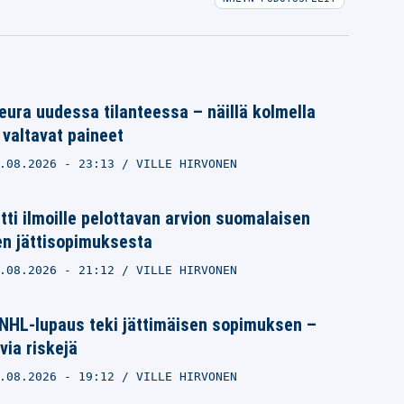
ura uudessa tilanteessa – näillä kolmella
 valtavat paineet
.08.2026
- 23:13
VILLE HIRVONEN
itti ilmoille pelottavan arvion suomalaisen
n jättisopimuksesta
.08.2026
- 21:12
VILLE HIRVONEN
NHL-lupaus teki jättimäisen sopimuksen –
via riskejä
.08.2026
- 19:12
VILLE HIRVONEN