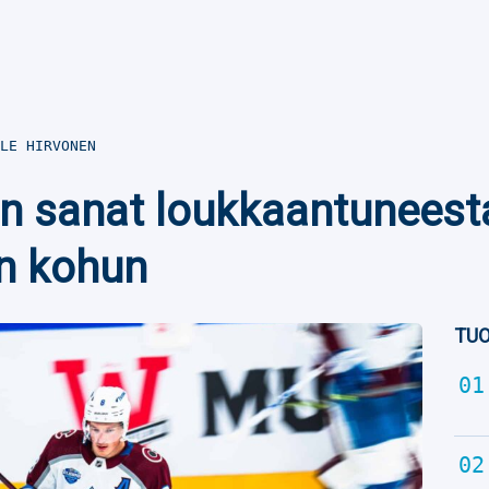
LE HIRVONEN
n sanat loukkaantuneest
en kohun
TUO