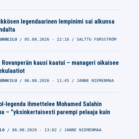
ikkösen legendaarinen lempinimi sai alkunsa
ndalta
URHEILU
05.08.2026
- 22:16
SALTTU FORSSTRÖM
le Rovanperän kausi kaatui – manageri oikaisee
pekulaatiot
URHEILU
06.08.2026
- 11:45
JANNE NIEMENMAA
ol-legenda ihmettelee Mohamed Salahin
ua – ”yksinkertaisesti parempi pelaaja kuin
LO
06.08.2026
- 13:02
JANNE NIEMENMAA