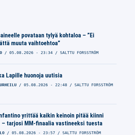
Laineelle povataan tylyä kohtaloa – ”Ei
ättä muuta vaihtoehtoa”
O
05.08.2026
- 23:34
SALTTU FORSSTRÖM
a Lapille huonoja uutisia
URHEILU
05.08.2026
- 22:48
SALTTU FORSSTRÖM
nfantino yrittää kaikin keinoin pitää kiinni
a – tarjosi MM-finaalia vastineeksi tuesta
LO
05.08.2026
- 23:57
SALTTU FORSSTRÖM