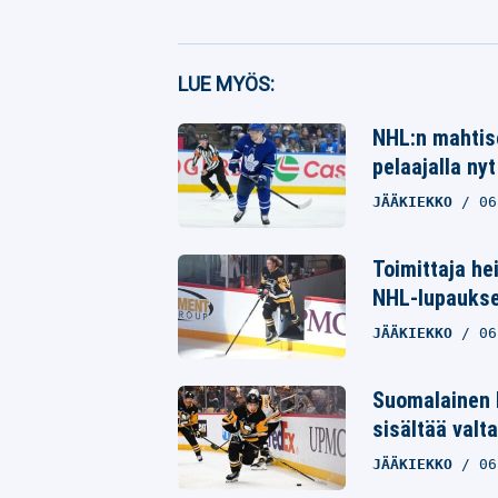
Facebook
LUE MYÖS:
Twitter
NHL:n mahtise
Whatsapp
pelaajalla nyt
JÄÄKIEKKO
06
Toimittaja he
NHL-lupaukse
JÄÄKIEKKO
06
Suomalainen 
sisältää valta
JÄÄKIEKKO
06