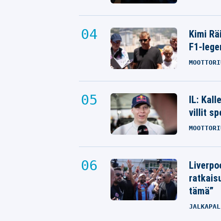
Kimi Rä
F1-lege
MOOTTORI
IL: Kal
villit s
MOOTTORI
Liverpo
ratkais
tämä”
JALKAPAL