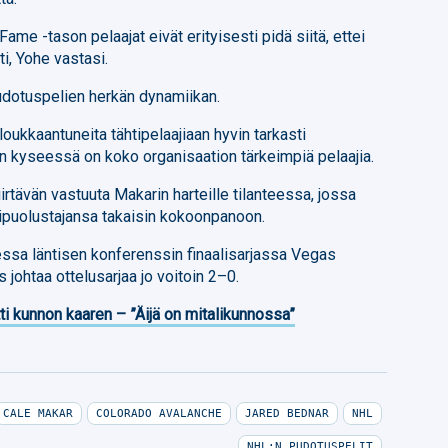
me -tason pelaajat eivät erityisesti pidä siitä, ettei
ti, Yohe vastasi.
udotuspelien herkän dynamiikan.
oukkaantuneita tähtipelaajiaan hyvin tarkasti
kun kyseessä on koko organisaation tärkeimpiä pelaajia.
rtävän vastuuta Makarin harteille tilanteessa, jossa
tipuolustajansa takaisin kokoonpanoon.
essa läntisen konferenssin finaalisarjassa Vegas
johtaa ottelusarjaa jo voitoin 2–0.
ti kunnon kaaren – ”Äijä on mitalikunnossa”
CALE MAKAR
COLORADO AVALANCHE
JARED BEDNAR
NHL
NHL:N PUDOTUSPELIT