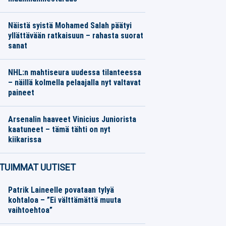
Moottoriurheilu
06.08.2026
Toimitus
Näistä syistä Mohamed Salah päätyi
yllättävään ratkaisuun – rahasta suorat
sanat
Jalkapallo
06.08.2026
Toimitus
NHL:n mahtiseura uudessa tilanteessa
– näillä kolmella pelaajalla nyt valtavat
paineet
Jääkiekko
06.08.2026
Toimitus
Arsenalin haaveet Vinicius Juniorista
kaatuneet – tämä tähti on nyt
kiikarissa
Jalkapallo
06.08.2026
Toimitus
TUIMMAT UUTISET
Patrik Laineelle povataan tylyä
kohtaloa – ”Ei välttämättä muuta
vaihtoehtoa”