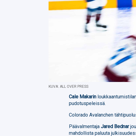
KUVA: ALL OVER PRESS
Cale Makarin
loukkaantumistila
pudotuspeleissä.
Colorado Avalanchen tähtipuolus
Päävalmentaja
Jared Bednar
jou
mahdollista paluuta julkisuudes