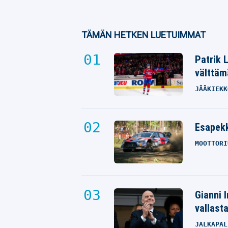
TÄMÄN HETKEN LUETUIMMAT
Patrik 
välttäm
JÄÄKIEKK
Esapekk
MOOTTORI
Gianni I
vallast
JALKAPAL