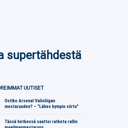
a supertähdestä
REIMMAT UUTISET
Ostiko Arsenal Valioliigan
mestaruuden? – ”Lähes kympin siirto”
Jalkapallo
07.08.2026
Toimitus
Tässä hetkessä saattoi ratketa rallin
maailmanmestaruus