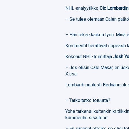
NHL-analyytikko
Cic Lombardin
– Se tulee olemaan Calen päätös
– Hän tekee kaiken työn. Minä e
Kommentit herättivät nopeasti
Kokenut NHL-toimittaja
Josh Y
– Jos olisin Cale Makar, en usko
X:ssä.
Lombardi puolusti Bednarin ulo
– Tarkoitatko totuutta?
Yohe tarkensi kuitenkin kritiik
kommentin sisältöön.
– En sanonut etteikö se olisi tot