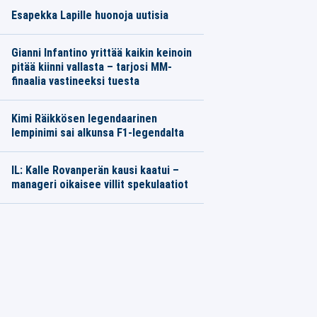
Esapekka Lapille huonoja uutisia
Gianni Infantino yrittää kaikin keinoin
pitää kiinni vallasta – tarjosi MM-
finaalia vastineeksi tuesta
Kimi Räikkösen legendaarinen
lempinimi sai alkunsa F1-legendalta
IL: Kalle Rovanperän kausi kaatui –
manageri oikaisee villit spekulaatiot