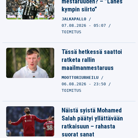
mestaruuden? – ”Lähes
kympin siirto”
JALKAPALLO
07.08.2026 - 05:07
TOIMITUS
Tässä hetkessä saattoi
ratketa rallin
maailmanmestaruus
MOOTTORIURHEILU
06.08.2026 - 23:50
TOIMITUS
Näistä syistä Mohamed
Salah päätyi yllättävään
ratkaisuun – rahasta
suorat sanat