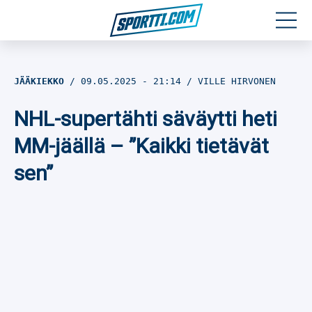
Moottoriurheilu
JÄÄKIEKKO
09.05.2025
- 21:14
VILLE HIRVONEN
Jääkiekko
NHL-supertähti säväytti heti
Jalkapallo
MM-jäällä – ”Kaikki tietävät
sen”
Yleisurheilu
Talviurheilu
Muu urheilu
SPORTIVO TV