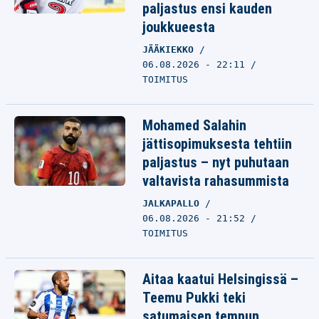
paljastus ensi kauden
joukkueesta
JÄÄKIEKKO
06.08.2026 - 22:11
TOIMITUS
Mohamed Salahin
jättisopimuksesta tehtiin
paljastus – nyt puhutaan
valtavista rahasummista
JALKAPALLO
06.08.2026 - 21:52
TOIMITUS
Aitaa kaatui Helsingissä –
Teemu Pukki teki
satumaisen tempun