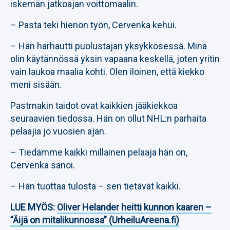
iskemän jatkoajan voittomaalin.
– Pasta teki hienon työn, Cervenka kehui.
– Hän harhautti puolustajan yksykkösessä. Minä
olin käytännössä yksin vapaana keskellä, joten yritin
vain laukoa maalia kohti. Olen iloinen, että kiekko
meni sisään.
Pastrnakin taidot ovat kaikkien jääkiekkoa
seuraavien tiedossa. Hän on ollut NHL:n parhaita
pelaajia jo vuosien ajan.
– Tiedämme kaikki millainen pelaaja hän on,
Cervenka sanoi.
– Hän tuottaa tulosta – sen tietävät kaikki.
LUE MYÖS:
Oliver Helander heitti kunnon kaaren –
”Äijä on mitalikunnossa” (UrheiluAreena.fi)