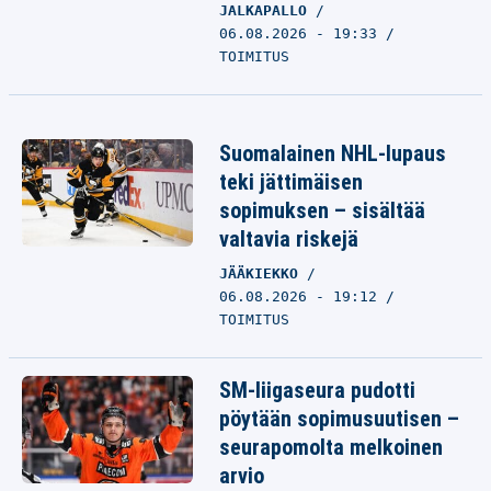
JALKAPALLO
06.08.2026 - 19:33
TOIMITUS
Suomalainen NHL-lupaus
teki jättimäisen
sopimuksen – sisältää
valtavia riskejä
JÄÄKIEKKO
06.08.2026 - 19:12
TOIMITUS
SM-liigaseura pudotti
pöytään sopimusuutisen –
seurapomolta melkoinen
arvio