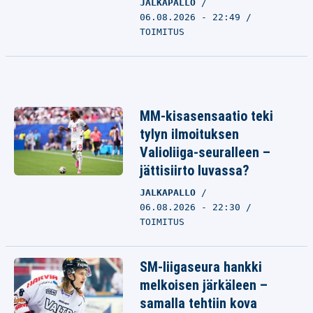
JALKAPALLO
06.08.2026 - 22:49
TOIMITUS
MM-kisasensaatio teki
tylyn ilmoituksen
Valioliiga-seuralleen –
jättisiirto luvassa?
JALKAPALLO
06.08.2026 - 22:30
TOIMITUS
SM-liigaseura hankki
melkoisen järkäleen –
samalla tehtiin kova