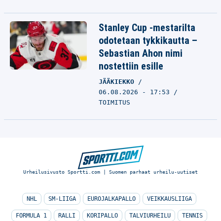
Stanley Cup -mestarilta
odotetaan tykkikautta –
Sebastian Ahon nimi
nostettiin esille
JÄÄKIEKKO
06.08.2026 - 17:53
TOIMITUS
Urheilusivusto Sportti.com | Suomen parhaat urheilu-uutiset
NHL
SM-LIIGA
EUROJALKAPALLO
VEIKKAUSLIIGA
FORMULA 1
RALLI
KORIPALLO
TALVIURHEILU
TENNIS