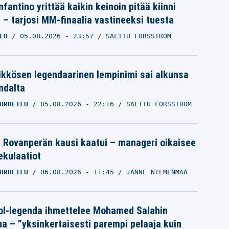
nfantino yrittää kaikin keinoin pitää kiinni
a – tarjosi MM-finaalia vastineeksi tuesta
LO
05.08.2026
- 23:57
SALTTU FORSSTRÖM
ikkösen legendaarinen lempinimi sai alkunsa
ndalta
URHEILU
05.08.2026
- 22:16
SALTTU FORSSTRÖM
le Rovanperän kausi kaatui – manageri oikaisee
pekulaatiot
URHEILU
06.08.2026
- 11:45
JANNE NIEMENMAA
ol-legenda ihmettelee Mohamed Salahin
ua – ”yksinkertaisesti parempi pelaaja kuin