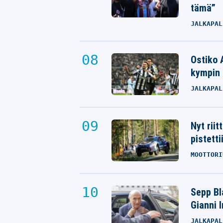
tämä”
JALKAPAL
Ostiko 
kympin 
JALKAPAL
Nyt rii
pistetti
MOOTTORI
Sepp Bla
Gianni 
JALKAPAL