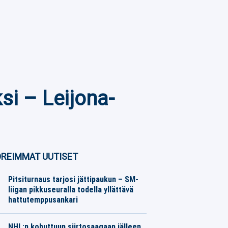
i – Leijona-
REIMMAT UUTISET
Pitsiturnaus tarjosi jättipaukun – SM-
liigan pikkuseuralla todella yllättävä
hattutemppusankari
Jääkiekko
07.08.2026
Toimitus
NHL:n kohuttuun siirtosaagaan jälleen