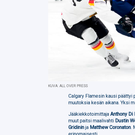
KUVA: ALL OVER PRESS
Calgary Flamesin kausi päättyi
muutoksia kesän aikana. Yksi ma
Jääkiekkotoimittaja
Anthony Di
muut paitsi maalivahti
Dustin Wo
Gridinin
ja
Matthew Coronaton
.
erinomaisesti.