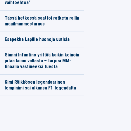
vaihtoehtoa”
Tässä hetkessä saattoi ratketa rallin
maailmanmestaruus
Esapekka Lapille huonoja uutisia
Gianni Infantino yrittää kaikin keinoin
pitää kiinni vallasta – tarjosi MM-
finaalia vastineeksi tuesta
Kimi Räikkösen legendaarinen
lempinimi sai alkunsa F1-legendalta