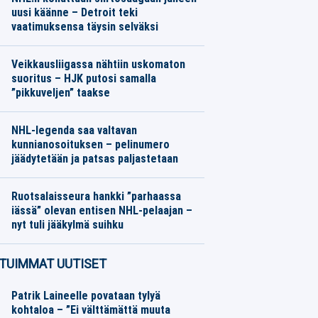
uusi käänne – Detroit teki
vaatimuksensa täysin selväksi
Jääkiekko
07.08.2026
Toimitus
Veikkausliigassa nähtiin uskomaton
suoritus – HJK putosi samalla
”pikkuveljen” taakse
Jalkapallo
07.08.2026
Toimitus
NHL-legenda saa valtavan
kunnianosoituksen – pelinumero
jäädytetään ja patsas paljastetaan
Jääkiekko
07.08.2026
Toimitus
Ruotsalaisseura hankki ”parhaassa
iässä” olevan entisen NHL-pelaajan –
nyt tuli jääkylmä suihku
Jääkiekko
07.08.2026
Toimitus
TUIMMAT UUTISET
Patrik Laineelle povataan tylyä
kohtaloa – ”Ei välttämättä muuta