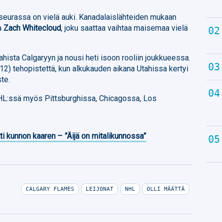
 seurassa on vielä auki. Kanadalaislähteiden mukaan
ja
Zach Whitecloud
, joku saattaa vaihtaa maisemaa vielä
hista Calgaryyn ja nousi heti isoon rooliin joukkueessa.
+12) tehopistettä, kun alkukauden aikana Utahissa kertyi
te.
NHL:ssä myös Pittsburghissa, Chicagossa, Los
ti kunnon kaaren – ”Äijä on mitalikunnossa”
CALGARY FLAMES
LEIJONAT
NHL
OLLI MÄÄTTÄ