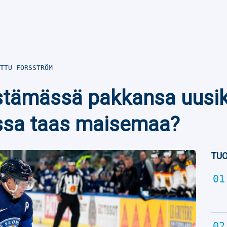
TTU FORSSTRÖM
stämässä pakkansa uusiks
ssa taas maisemaa?
TUO