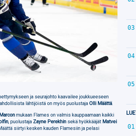
 pettymykseen ja seurajohto kaavailee joukkueeseen
hdollisista lähtijöistä on myös puolustaja
Olli Määttä
.
LUE
 Marcon
mukaan Flames on valmis kauppaamaan kaikki
lfin
, puolustaja
Zayne Perekhin
sekä hyökkääjät
Matvei
 Määttä siirtyi kesken kauden Flamesiin ja pelasi