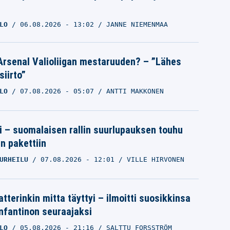
LO
06.08.2026
- 13:02
JANNE NIEMENMAA
Arsenal Valioliigan mestaruuden? – ”Lähes
siirto”
LO
07.08.2026
- 05:07
ANTTI MAKKONEN
tti – suomalaisen rallin suurlupauksen touhu
in pakettiin
URHEILU
07.08.2026
- 12:01
VILLE HIRVONEN
tterinkin mitta täyttyi – ilmoitti suosikkinsa
Infantinon seuraajaksi
LO
05.08.2026
- 21:16
SALTTU FORSSTRÖM