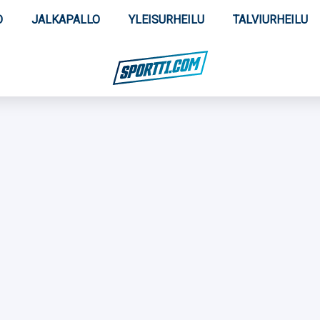
O
JALKAPALLO
YLEISURHEILU
TALVIURHEILU