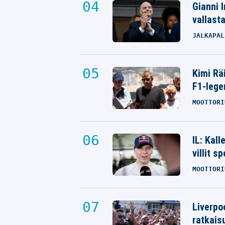
Gianni I
vallast
JALKAPAL
Kimi Rä
F1-lege
MOOTTORI
IL: Kal
villit s
MOOTTORI
Liverpo
ratkais