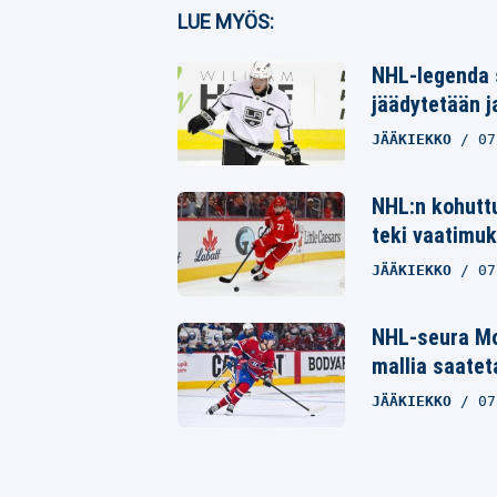
Facebook
LUE MYÖS:
Twitter
NHL-legenda 
jäädytetään j
Whatsapp
JÄÄKIEKKO
07
NHL:n kohuttu
teki vaatimuk
JÄÄKIEKKO
07
NHL-seura Mo
mallia saatet
JÄÄKIEKKO
07