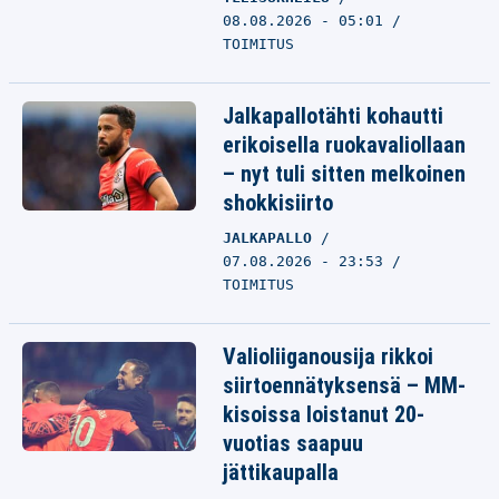
08.08.2026 - 05:01
TOIMITUS
Jalkapallotähti kohautti
erikoisella ruokavaliollaan
– nyt tuli sitten melkoinen
shokkisiirto
JALKAPALLO
07.08.2026 - 23:53
TOIMITUS
Valioliiganousija rikkoi
siirtoennätyksensä – MM-
kisoissa loistanut 20-
vuotias saapuu
jättikaupalla