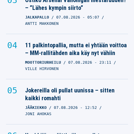
Ostiko Arsenal Valioliigan mestaruuden?
– ”Lähes kympin siirto”
JALKAPALLO
07.08.2026
- 05:07
ANTTI MAKKONEN
11 palkintopallia, mutta ei yhtään voittoa
– MM-rallitähden aika käy nyt vähiin
MOOTTORIURHEILU
07.08.2026
- 23:11
VILLE HIRVONEN
Jokereilla oli pullat uunissa – sitten
kaikki romahti
JÄÄKIEKKO
07.08.2026
- 12:52
JONI AHOKAS