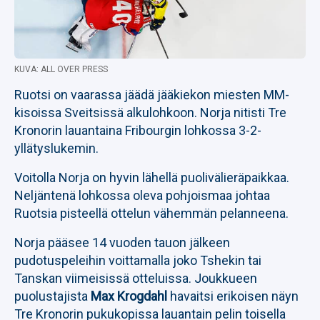
KUVA: ALL OVER PRESS
Ruotsi on vaarassa jäädä jääkiekon miesten MM-
kisoissa Sveitsissä alkulohkoon. Norja nitisti Tre
Kronorin lauantaina Fribourgin lohkossa 3-2-
yllätyslukemin.
Voitolla Norja on hyvin lähellä puolivälieräpaikkaa.
Neljäntenä lohkossa oleva pohjoismaa johtaa
Ruotsia pisteellä ottelun vähemmän pelanneena.
Norja pääsee 14 vuoden tauon jälkeen
pudotuspeleihin voittamalla joko Tshekin tai
Tanskan viimeisissä otteluissa. Joukkueen
puolustajista
Max Krogdahl
havaitsi erikoisen näyn
Tre Kronorin pukukopissa lauantain pelin toisella