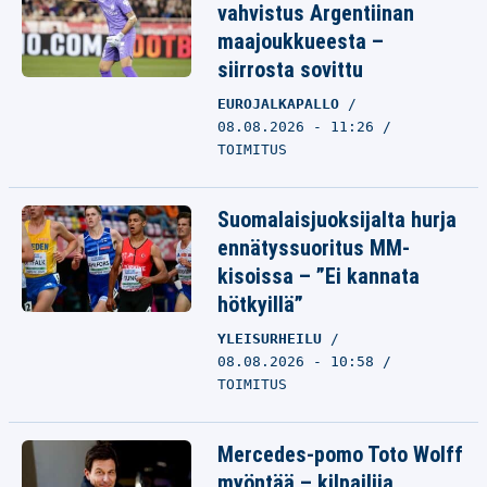
vahvistus Argentiinan
maajoukkueesta –
siirrosta sovittu
EUROJALKAPALLO
08.08.2026 - 11:26
TOIMITUS
Suomalaisjuoksijalta hurja
ennätyssuoritus MM-
kisoissa – ”Ei kannata
hötkyillä”
YLEISURHEILU
08.08.2026 - 10:58
TOIMITUS
Mercedes-pomo Toto Wolff
myöntää – kilpailija