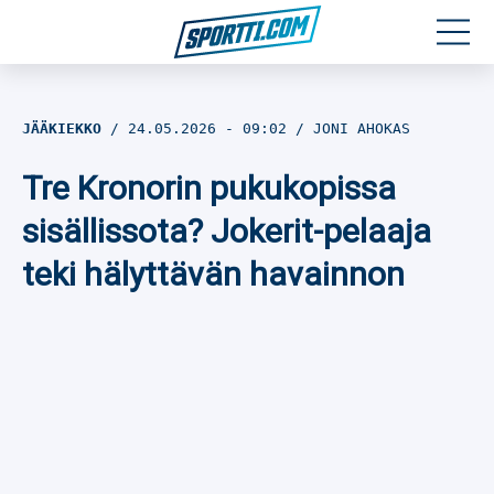
Moottoriurheilu
JÄÄKIEKKO
24.05.2026
- 09:02
JONI AHOKAS
Jääkiekko
Tre Kronorin pukukopissa
Jalkapallo
sisällissota? Jokerit-pelaaja
teki hälyttävän havainnon
Yleisurheilu
Talviurheilu
Muu urheilu
SPORTIVO TV