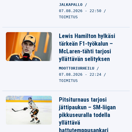
JALKAPALLO
07.08.2026 - 22:50
TOIMITUS
Lewis Hamilton hylkäsi
tärkeän F1-työkalun –
McLaren-tähti tarjosi
yllättävän selityksen
MOOTTORIURHEILU
07.08.2026 - 22:24
TOIMITUS
Pitsiturnaus tarjosi
jättipaukun – SM-liigan
pikkuseuralla todella
yllättävä
hattutemppusankari