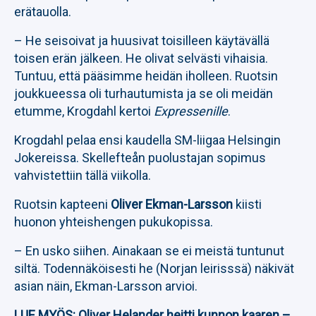
erätauolla.
– He seisoivat ja huusivat toisilleen käytävällä
toisen erän jälkeen. He olivat selvästi vihaisia.
Tuntuu, että pääsimme heidän iholleen. Ruotsin
joukkueessa oli turhautumista ja se oli meidän
etumme, Krogdahl kertoi
Expressenille
.
Krogdahl pelaa ensi kaudella SM-liigaa Helsingin
Jokereissa. Skellefteån puolustajan sopimus
vahvistettiin tällä viikolla.
Ruotsin kapteeni
Oliver Ekman-Larsson
kiisti
huonon yhteishengen pukukopissa.
– En usko siihen. Ainakaan se ei meistä tuntunut
siltä. Todennäköisesti he (Norjan leirisssä) näkivät
asian näin, Ekman-Larsson arvioi.
LUE MYÖS:
Oliver Helander heitti kunnon kaaren –