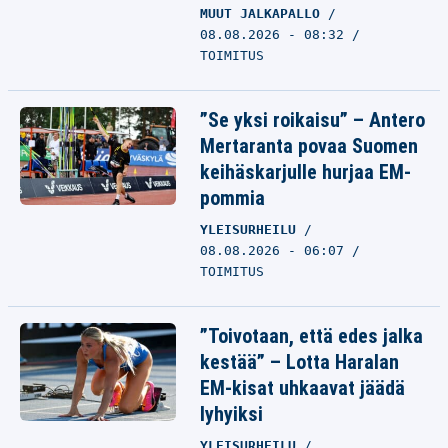
MUUT JALKAPALLO
08.08.2026 - 08:32
TOIMITUS
”Se yksi roikaisu” – Antero
Mertaranta povaa Suomen
keihäskarjulle hurjaa EM-
pommia
YLEISURHEILU
08.08.2026 - 06:07
TOIMITUS
”Toivotaan, että edes jalka
kestää” – Lotta Haralan
EM-kisat uhkaavat jäädä
lyhyiksi
YLEISURHEILU