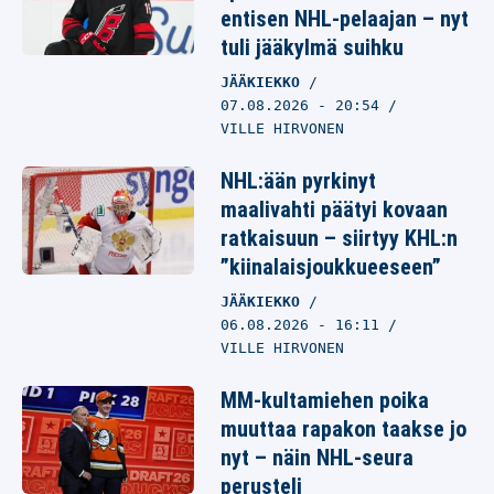
entisen NHL-pelaajan – nyt
tuli jääkylmä suihku
JÄÄKIEKKO
07.08.2026
- 20:54
VILLE HIRVONEN
NHL:ään pyrkinyt
maalivahti päätyi kovaan
ratkaisuun – siirtyy KHL:n
”kiinalaisjoukkueeseen”
JÄÄKIEKKO
06.08.2026
- 16:11
VILLE HIRVONEN
MM-kultamiehen poika
muuttaa rapakon taakse jo
nyt – näin NHL-seura
perusteli