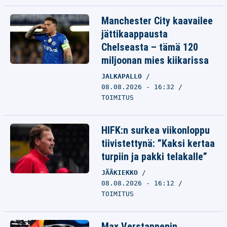
Manchester City kaavailee
jättikaappausta
Chelseasta – tämä 120
miljoonan mies kiikarissa
JALKAPALLO
08.08.2026 - 16:32
TOIMITUS
HIFK:n surkea viikonloppu
tiivistettynä: ”Kaksi kertaa
turpiin ja pakki telakalle”
JÄÄKIEKKO
08.08.2026 - 16:12
TOIMITUS
Max Verstappenin