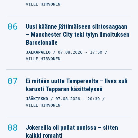
VILLE HIRVONEN
Uusi käänne jättimäiseen siirtosaagaan
– Manchester City teki tylyn ilmoituksen
Barcelonalle
JALKAPALLO
07.08.2026
- 17:50
VILLE HIRVONEN
Ei mitään uutta Tampereelta – Ilves suli
karusti Tapparan käsittelyssä
JÄÄKIEKKO
07.08.2026
- 20:39
VILLE HIRVONEN
Jokereilla oli pullat uunissa – sitten
kaikki romahti