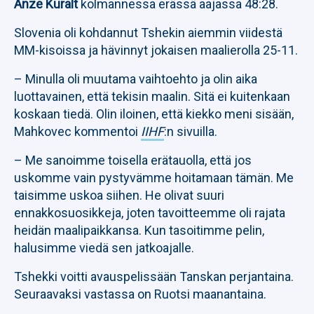
Anze Kuralt
kolmannessa erässä aajassa 48:28.
Slovenia oli kohdannut Tshekin aiemmin viidestä
MM-kisoissa ja hävinnyt jokaisen maalierolla 25-11.
– Minulla oli muutama vaihtoehto ja olin aika
luottavainen, että tekisin maalin. Sitä ei kuitenkaan
koskaan tiedä. Olin iloinen, että kiekko meni sisään,
Mahkovec kommentoi
IIHF
:n sivuilla.
– Me sanoimme toisella erätauolla, että jos
uskomme vain pystyvämme hoitamaan tämän. Me
taisimme uskoa siihen. He olivat suuri
ennakkosuosikkeja, joten tavoitteemme oli rajata
heidän maalipaikkansa. Kun tasoitimme pelin,
halusimme viedä sen jatkoajalle.
Tshekki voitti avauspelissään Tanskan perjantaina.
Seuraavaksi vastassa on Ruotsi maanantaina.