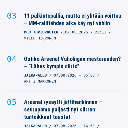
11 palkintopallia, mutta ei yhtään voittoa
– MM-rallitähden aika käy nyt vähiin
MOOTTORIURHEILU
07.08.2026
- 23:11
VILLE HIRVONEN
Ostiko Arsenal Valioliigan mestaruuden?
– ”Lähes kympin siirto”
JALKAPALLO
07.08.2026
- 05:07
ANTTI MAKKONEN
Arsenal rysäytti jättihankinnan –
seurapomo paljasti nyt siirron
tunteikkaat taustat
JALKAPALLO
07.08.2026
- 16:51