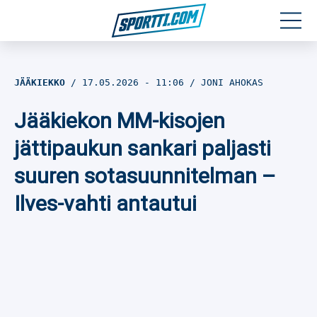
Moottoriurheilu
JÄÄKIEKKO
17.05.2026
- 11:06
JONI AHOKAS
Jääkiekko
Jääkiekon MM-kisojen
Jalkapallo
jättipaukun sankari paljasti
suuren sotasuunnitelman –
Yleisurheilu
Ilves-vahti antautui
Talviurheilu
Muu urheilu
SPORTIVO TV