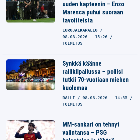
uuden kapteenin – Enzo
Maresca puhui suoraan
tavoitteista
EUROJALKAPALLO
08.08.2026 - 15:26
TOIMITUS
Synkkä käänne
rallikilpailussa – poliisi
tutkii 70-vuotiaan miehen
kuolemaa
RALLI
08.08.2026 - 14:55
TOIMITUS
MM-sankari on tehnyt
valintansa – PSG