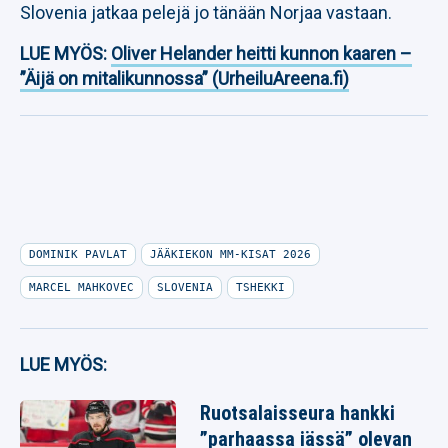
Slovenia jatkaa pelejä jo tänään Norjaa vastaan.
LUE MYÖS:
Oliver Helander heitti kunnon kaaren –
”Äijä on mitalikunnossa” (UrheiluAreena.fi)
DOMINIK PAVLAT
JÄÄKIEKON MM-KISAT 2026
MARCEL MAHKOVEC
SLOVENIA
TSHEKKI
LUE MYÖS:
Ruotsalaisseura hankki
”parhaassa iässä” olevan