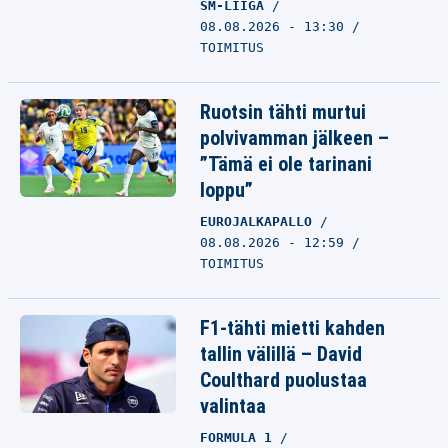
SM-LIIGA
08.08.2026 - 13:30
TOIMITUS
Ruotsin tähti murtui
polvivamman jälkeen –
”Tämä ei ole tarinani
loppu”
EUROJALKAPALLO
08.08.2026 - 12:59
TOIMITUS
F1-tähti mietti kahden
tallin välillä – David
Coulthard puolustaa
valintaa
FORMULA 1