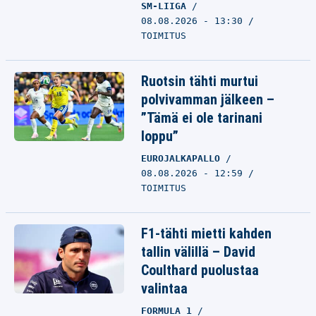
SM-LIIGA
08.08.2026 - 13:30
TOIMITUS
Ruotsin tähti murtui
polvivamman jälkeen –
”Tämä ei ole tarinani
loppu”
EUROJALKAPALLO
08.08.2026 - 12:59
TOIMITUS
F1-tähti mietti kahden
tallin välillä – David
Coulthard puolustaa
valintaa
FORMULA 1