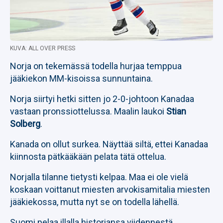
KUVA: ALL OVER PRESS
Norja on tekemässä todella hurjaa temppua
jääkiekon MM-kisoissa sunnuntaina.
Norja siirtyi hetki sitten jo 2-0-johtoon Kanadaa
vastaan pronssiottelussa. Maalin laukoi
Stian
Solberg
.
Kanada on ollut surkea. Näyttää siltä, ettei Kanadaa
kiinnosta pätkääkään pelata tätä ottelua.
Norjalla tilanne tietysti kelpaa. Maa ei ole vielä
koskaan voittanut miesten arvokisamitalia miesten
jääkiekossa, mutta nyt se on todella lähellä.
Suomi pelaa illalla historiansa viidennestä