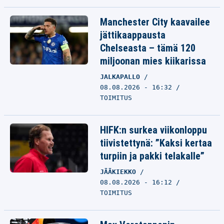
Manchester City kaavailee
jättikaappausta
Chelseasta – tämä 120
miljoonan mies kiikarissa
JALKAPALLO
08.08.2026 - 16:32
TOIMITUS
HIFK:n surkea viikonloppu
tiivistettynä: ”Kaksi kertaa
turpiin ja pakki telakalle”
JÄÄKIEKKO
08.08.2026 - 16:12
TOIMITUS