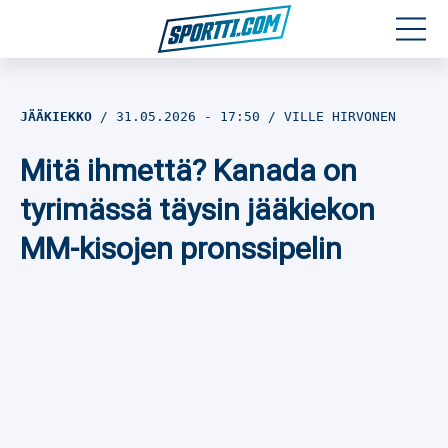
Moottoriurheilu
JÄÄKIEKKO
31.05.2026
- 17:50
VILLE HIRVONEN
Jääkiekko
Mitä ihmettä? Kanada on
Jalkapallo
tyrimässä täysin jääkiekon
MM-kisojen pronssipelin
Yleisurheilu
Talviurheilu
Muu urheilu
SPORTIVO TV