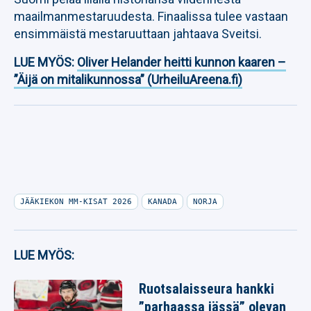
maailmanmestaruudesta. Finaalissa tulee vastaan
ensimmäistä mestaruuttaan jahtaava Sveitsi.
LUE MYÖS:
Oliver Helander heitti kunnon kaaren –
”Äijä on mitalikunnossa” (UrheiluAreena.fi)
JÄÄKIEKON MM-KISAT 2026
KANADA
NORJA
LUE MYÖS:
Ruotsalaisseura hankki
”parhaassa iässä” olevan