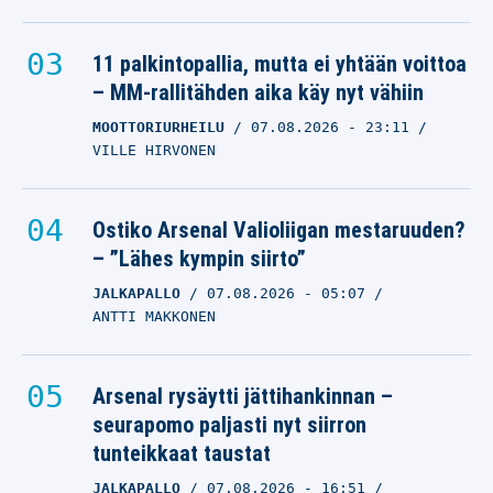
11 palkintopallia, mutta ei yhtään voittoa
– MM-rallitähden aika käy nyt vähiin
MOOTTORIURHEILU
07.08.2026
- 23:11
VILLE HIRVONEN
Ostiko Arsenal Valioliigan mestaruuden?
– ”Lähes kympin siirto”
JALKAPALLO
07.08.2026
- 05:07
ANTTI MAKKONEN
Arsenal rysäytti jättihankinnan –
seurapomo paljasti nyt siirron
tunteikkaat taustat
JALKAPALLO
07.08.2026
- 16:51