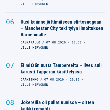
VILLE HIRVONEN
Uusi käänne jättimäiseen siirtosaagaan
– Manchester City teki tylyn ilmoituksen
Barcelonalle
JALKAPALLO
07.08.2026
- 17:50
VILLE HIRVONEN
Ei mitään uutta Tampereelta – Ilves suli
karusti Tapparan käsittelyssä
JÄÄKIEKKO
07.08.2026
- 20:39
VILLE HIRVONEN
Jokereilla oli pullat uunissa – sitten
kaikki romahti