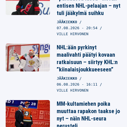
entisen NHL-pelaajan – nyt
tuli jääkylmä suihku
JÄÄKIEKKO
07.08.2026
- 20:54
VILLE HIRVONEN
NHL:ään pyrkinyt
maalivahti päätyi kovaan
ratkaisuun – siirtyy KHL:n
”kiinalaisjoukkueeseen”
JÄÄKIEKKO
06.08.2026
- 16:11
VILLE HIRVONEN
MM-kultamiehen poika
muuttaa rapakon taakse jo
nyt – näin NHL-seura
perusteli