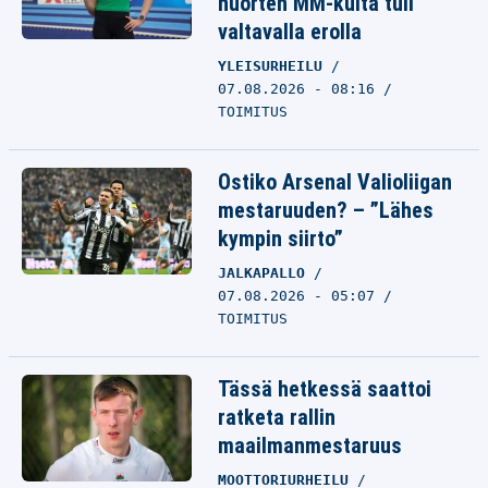
nuorten MM-kulta tuli
valtavalla erolla
YLEISURHEILU
07.08.2026 - 08:16
TOIMITUS
Ostiko Arsenal Valioliigan
mestaruuden? – ”Lähes
kympin siirto”
JALKAPALLO
07.08.2026 - 05:07
TOIMITUS
Tässä hetkessä saattoi
ratketa rallin
maailmanmestaruus
MOOTTORIURHEILU