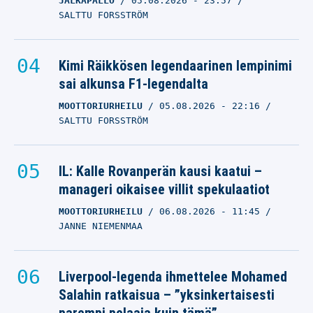
JALKAPALLO
05.08.2026
- 23:57
SALTTU FORSSTRÖM
Kimi Räikkösen legendaarinen lempinimi
sai alkunsa F1-legendalta
MOOTTORIURHEILU
05.08.2026
- 22:16
SALTTU FORSSTRÖM
IL: Kalle Rovanperän kausi kaatui –
manageri oikaisee villit spekulaatiot
MOOTTORIURHEILU
06.08.2026
- 11:45
JANNE NIEMENMAA
Liverpool-legenda ihmettelee Mohamed
Salahin ratkaisua – ”yksinkertaisesti