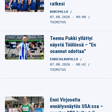
ratkesi
KORIPALLO
07.08.2026 - 09:00
TOIMITUS
Teemu Pukki yllättyi
näystä Töölössä – ”En
osannut odottaa”
EUROJALKAPALLO
07.08.2026 - 08:42
TOIMITUS
Enni Virjoselta
ennätysnäytös USA:ssa –