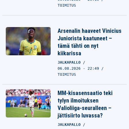
TOIMITUS
Arsenalin haaveet Vinicius
Juniorista kaatuneet –
tämä tähti on nyt
kiikarissa
JALKAPALLO
06.08.2026 - 22:49
TOIMITUS
MM-kisasensaatio teki
tylyn ilmoituksen
Valioliiga-seuralleen –
jättisiirto luvassa?
JALKAPALLO