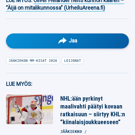
LUE MYÖS:
Oliver Helander heitti kunnon kaaren –
”Äijä on mitalikunnossa” (UrheiluAreena.fi)
Jaa
JÄÄKIEKON MM-KISAT 2026
LEIJONAT
LUE MYÖS:
NHL:ään pyrkinyt
maalivahti päätyi kovaan
ratkaisuun – siirtyy KHL:n
”kiinalaisjoukkueeseen”
JÄÄKIEKKO