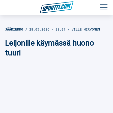
Moottoriurheilu
JÄÄKIEKKO
28.05.2026
- 23:07
VILLE HIRVONEN
Jääkiekko
Leijonille käymässä huono
Jalkapallo
tuuri
Yleisurheilu
Talviurheilu
Muu urheilu
SPORTIVO TV