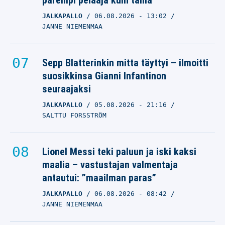
parempi pelaaja kuin tämä”
JALKAPALLO
06.08.2026
- 13:02
JANNE NIEMENMAA
Sepp Blatterinkin mitta täyttyi – ilmoitti
suosikkinsa Gianni Infantinon
seuraajaksi
JALKAPALLO
05.08.2026
- 21:16
SALTTU FORSSTRÖM
Lionel Messi teki paluun ja iski kaksi
maalia – vastustajan valmentaja
antautui: ”maailman paras”
JALKAPALLO
06.08.2026
- 08:42
JANNE NIEMENMAA