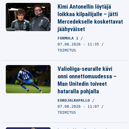
Kimi Antonellin löytäjä
loikkaa kilpailijalle – jätti
Mercedekselle koskettavat
jäähyväiset
FORMULA 1
07.08.2026 - 11:35
TOIMITUS
Valioliiga-seuralle kävi
onni onnettomuudessa –
Man Unitedin toiveet
hataralla pohjalla
EUROJALKAPALLO
07.08.2026 - 11:07
TOIMITUS