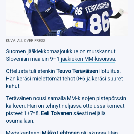
KUVA: ALL OVER PRESS
Suomen jääkiekkomaajoukkue on murskannut
Slovenian maalein 9–1
jääkiekon MM-kisoissa
.
Ottelusta tuli etenkin
Teuvo Teräväisen
ilotulitus.
Hän keräsi mielettömät tehot 0+6 ja keräsi suuret
kehut.
Teräväinen nousi samalla MM-kisojen pistepörssin
kärkeen. Hän on tehnyt neljässä ottelussa komeat
pisteet 1+7=8.
Eeli Tolvanen
säesti neljällä
osumallaan.
Myös kapteeni
Mikko Lehtonen
oli iskussa. Hän