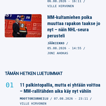
06.08.2026
- 16:11
VILLE HIRVONEN
MM-kultamiehen poika
muuttaa rapakon taakse jo
nyt – näin NHL-seura
perusteli
JÄÄKIEKKO
05.08.2026
- 14:55
JONI AHOKAS
TÄMÄN HETKEN LUETUIMMAT
11 palkintopallia, mutta ei yhtään voittoa
– MM-rallitähden aika käy nyt vähiin
MOOTTORIURHEILU
07.08.2026
- 23:11
VILLE HIRVONEN