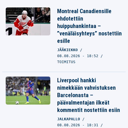
Montreal Canadiensille
ehdotettiin
huippuhankintaa –
”venäläisyhteys” nostettiin
esille
JÄÄKIEKKO
08.08.2026 - 18:52
TOIMITUS
Liverpool hankki
nimekkään vahvistuksen
Barcelonasta –
päävalmentajan ilkeät
kommentit nostettiin esiin
JALKAPALLO
08.08.2026 - 18:31