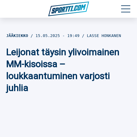
Moottoriurheilu
JÄÄKIEKKO
15.05.2025
- 19:49
LASSE HONKANEN
Jääkiekko
Leijonat täysin ylivoimainen
Jalkapallo
MM-kisoissa –
loukkaantuminen varjosti
Yleisurheilu
juhlia
Talviurheilu
Muu urheilu
SPORTIVO TV