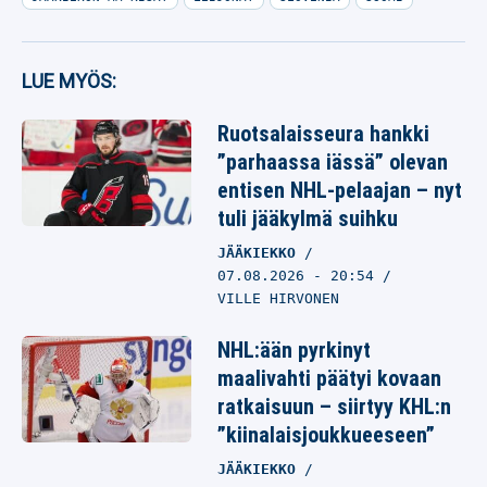
LUE MYÖS:
Ruotsalaisseura hankki
”parhaassa iässä” olevan
entisen NHL-pelaajan – nyt
tuli jääkylmä suihku
JÄÄKIEKKO
07.08.2026
- 20:54
VILLE HIRVONEN
NHL:ään pyrkinyt
maalivahti päätyi kovaan
ratkaisuun – siirtyy KHL:n
”kiinalaisjoukkueeseen”
JÄÄKIEKKO