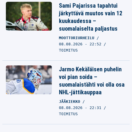
Sami Pajarissa tapahtui
järkyttävä muutos vain 12
kuukaudessa –
suomalaiselta paljastus
MOOTTORIURHEILU
08.08.2026 - 22:52
TOIMITUS
Jarmo Kekäläisen puhelin
voi pian soida –
suomalaistähti voi olla osa
NHL-jättikauppaa
JÄÄKIEKKO
08.08.2026 - 22:31
TOIMITUS