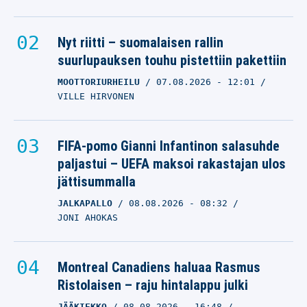
Nyt riitti – suomalaisen rallin
suurlupauksen touhu pistettiin pakettiin
MOOTTORIURHEILU
07.08.2026
- 12:01
VILLE HIRVONEN
FIFA-pomo Gianni Infantinon salasuhde
paljastui – UEFA maksoi rakastajan ulos
jättisummalla
JALKAPALLO
08.08.2026
- 08:32
JONI AHOKAS
Montreal Canadiens haluaa Rasmus
Ristolaisen – raju hintalappu julki
JÄÄKIEKKO
08.08.2026
- 16:48