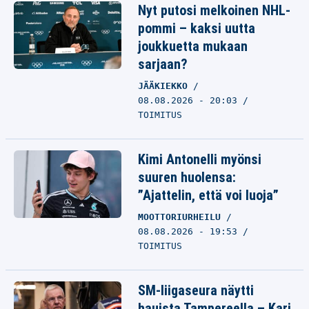
Nyt putosi melkoinen NHL-
pommi – kaksi uutta
joukkuetta mukaan
sarjaan?
JÄÄKIEKKO
08.08.2026 - 20:03
TOIMITUS
Kimi Antonelli myönsi
suuren huolensa:
”Ajattelin, että voi luoja”
MOOTTORIURHEILU
08.08.2026 - 19:53
TOIMITUS
SM-liigaseura näytti
hauista Tampereella – Kari