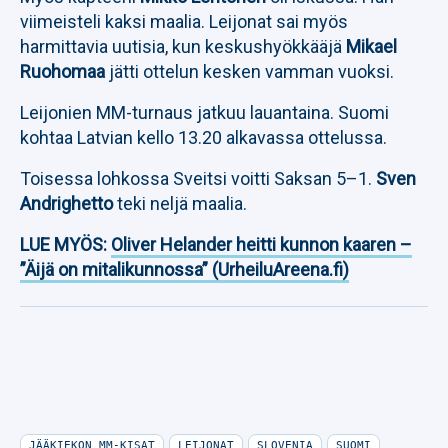
viimeisteli kaksi maalia. Leijonat sai myös
harmittavia uutisia, kun keskushyökkääjä
Mikael
Ruohomaa
jätti ottelun kesken vamman vuoksi.
Leijonien MM-turnaus jatkuu lauantaina. Suomi
kohtaa Latvian kello 13.20 alkavassa ottelussa.
Toisessa lohkossa Sveitsi voitti Saksan 5–1.
Sven
Andrighetto
teki neljä maalia.
LUE MYÖS:
Oliver Helander heitti kunnon kaaren –
”Äijä on mitalikunnossa” (UrheiluAreena.fi)
JÄÄKIEKON MM-KISAT
LEIJONAT
SLOVENIA
SUOMI