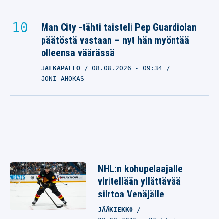
Man City -tähti taisteli Pep Guardiolan
päätöstä vastaan – nyt hän myöntää
olleensa väärässä
JALKAPALLO
08.08.2026
- 09:34
JONI AHOKAS
NHL:n kohupelaajalle
viritellään yllättävää
siirtoa Venäjälle
JÄÄKIEKKO