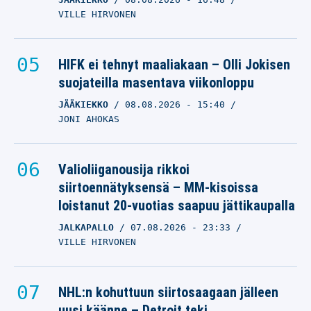
VILLE HIRVONEN
HIFK ei tehnyt maaliakaan – Olli Jokisen
suojateilla masentava viikonloppu
JÄÄKIEKKO
08.08.2026
- 15:40
JONI AHOKAS
Valioliiganousija rikkoi
siirtoennätyksensä – MM-kisoissa
loistanut 20-vuotias saapuu jättikaupalla
JALKAPALLO
07.08.2026
- 23:33
VILLE HIRVONEN
NHL:n kohuttuun siirtosaagaan jälleen
uusi käänne – Detroit teki