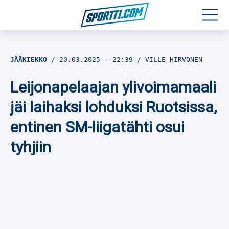
Moottoriurheilu
JÄÄKIEKKO
20.03.2025
- 22:39
VILLE HIRVONEN
Jääkiekko
Leijonapelaajan ylivoimamaali
Jalkapallo
jäi laihaksi lohduksi Ruotsissa,
entinen SM-liigatähti osui
Yleisurheilu
tyhjiin
Talviurheilu
Muu urheilu
SPORTIVO TV