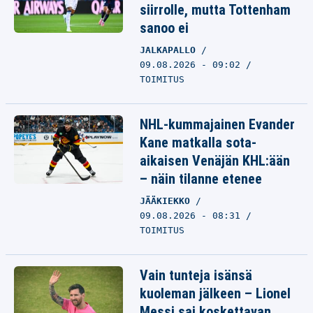
siirrolle, mutta Tottenham
sanoo ei
JALKAPALLO
09.08.2026 - 09:02
TOIMITUS
NHL-kummajainen Evander
Kane matkalla sota-
aikaisen Venäjän KHL:ään
– näin tilanne etenee
JÄÄKIEKKO
09.08.2026 - 08:31
TOIMITUS
Vain tunteja isänsä
kuoleman jälkeen – Lionel
Messi sai koskettavan