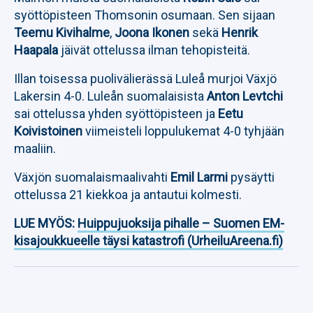
syöttöpisteen Thomsonin osumaan. Sen sijaan
Teemu Kivihalme
,
Joona Ikonen
sekä
Henrik
Haapala
jäivät ottelussa ilman tehopisteitä.
Illan toisessa puolivälierässä Luleå murjoi Växjö
Lakersin 4-0. Luleån suomalaisista
Anton Levtchi
sai ottelussa yhden syöttöpisteen ja
Eetu
Koivistoinen
viimeisteli loppulukemat 4-0 tyhjään
maaliin.
Växjön suomalaismaalivahti
Emil Larmi
pysäytti
ottelussa 21 kiekkoa ja antautui kolmesti.
LUE MYÖS:
Huippujuoksija pihalle – Suomen EM-
kisajoukkueelle täysi katastrofi (UrheiluAreena.fi)