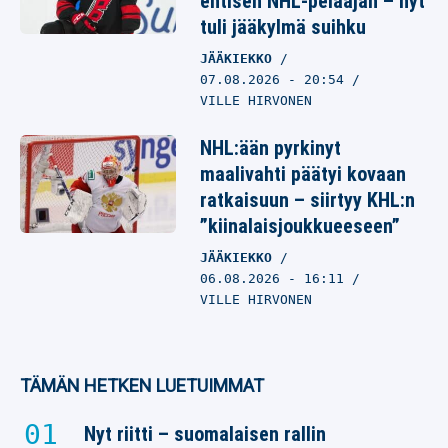
entisen NHL-pelaajan – nyt
tuli jääkylmä suihku
JÄÄKIEKKO
07.08.2026
- 20:54
VILLE HIRVONEN
NHL:ään pyrkinyt
maalivahti päätyi kovaan
ratkaisuun – siirtyy KHL:n
”kiinalaisjoukkueeseen”
JÄÄKIEKKO
06.08.2026
- 16:11
VILLE HIRVONEN
TÄMÄN HETKEN LUETUIMMAT
Nyt riitti – suomalaisen rallin