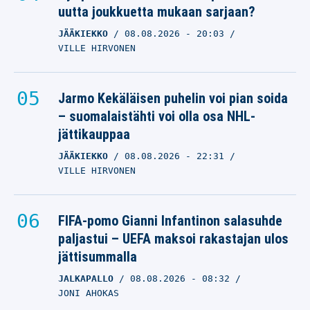
uutta joukkuetta mukaan sarjaan?
JÄÄKIEKKO
08.08.2026
- 20:03
VILLE HIRVONEN
Jarmo Kekäläisen puhelin voi pian soida
– suomalaistähti voi olla osa NHL-
jättikauppaa
JÄÄKIEKKO
08.08.2026
- 22:31
VILLE HIRVONEN
FIFA-pomo Gianni Infantinon salasuhde
paljastui – UEFA maksoi rakastajan ulos
jättisummalla
JALKAPALLO
08.08.2026
- 08:32
JONI AHOKAS