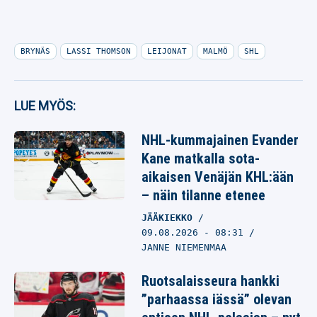
BRYNÄS
LASSI THOMSON
LEIJONAT
MALMÖ
SHL
LUE MYÖS:
NHL-kummajainen Evander
Kane matkalla sota-
aikaisen Venäjän KHL:ään
– näin tilanne etenee
JÄÄKIEKKO
09.08.2026
- 08:31
JANNE NIEMENMAA
Ruotsalaisseura hankki
”parhaassa iässä” olevan