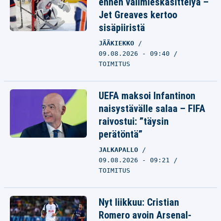
ennen välimieskäsittelyä –
Jet Greaves kertoo
sisäpiiristä
JÄÄKIEKKO
09.08.2026 - 09:40
TOIMITUS
UEFA maksoi Infantinon
naisystävälle salaa – FIFA
raivostui: ”täysin
perätöntä”
JALKAPALLO
09.08.2026 - 09:21
TOIMITUS
Nyt liikkuu: Cristian
Romero avoin Arsenal-