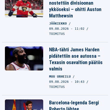
nostettiin divisioonan
ykköseksi – ohitti Auston
Matthewsin
JÄÄKIEKKO
09.08.2026 - 11:02
TOIMITUS
NBA-tähti James Harden
pidätettiin ase autossa –
Texasin osavaltion päätös
valmis
MUU URHEILU
09.08.2026 - 10:43
TOIMITUS
Barcelona-legenda Sergi
Roberto lähtee