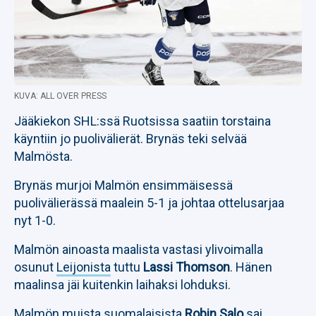
KUVA: ALL OVER PRESS
Jääkiekon SHL:ssä Ruotsissa saatiin torstaina
käyntiin jo puolivälierät. Brynäs teki selvää
Malmösta.
Brynäs murjoi Malmön ensimmäisessä
puolivälierässä maalein 5-1 ja johtaa ottelusarjaa
nyt 1-0.
Malmön ainoasta maalista vastasi ylivoimalla
osunut
Leijonista
tuttu
Lassi Thomson
. Hänen
maalinsa jäi kuitenkin laihaksi lohduksi.
Malmön muista suomalaisista
Robin Salo
sai