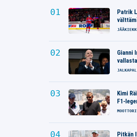
Patrik 
välttäm
JÄÄKIEKK
Gianni I
vallast
JALKAPAL
Kimi Rä
F1-lege
MOOTTORI
Pitkän 