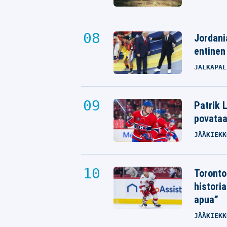
Jordani
entinen
JALKAPAL
Patrik L
povata
JÄÄKIEKK
Toronto
histori
apua”
JÄÄKIEKK