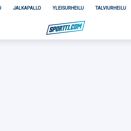
O
JALKAPALLO
YLEISURHEILU
TALVIURHEILU