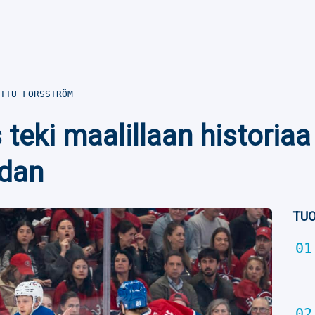
TTU FORSSTRÖM
teki maalillaan historiaa 
ndan
TUO