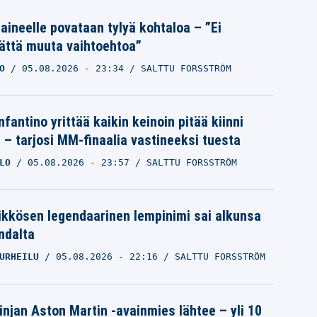
Laineelle povataan tylyä kohtaloa – ”Ei
ättä muuta vaihtoehtoa”
O
05.08.2026
- 23:34
SALTTU FORSSTRÖM
nfantino yrittää kaikin keinoin pitää kiinni
a – tarjosi MM-finaalia vastineeksi tuesta
LO
05.08.2026
- 23:57
SALTTU FORSSTRÖM
ikkösen legendaarinen lempinimi sai alkunsa
ndalta
URHEILU
05.08.2026
- 22:16
SALTTU FORSSTRÖM
linjan Aston Martin -avainmies lähtee – yli 10