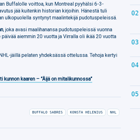
an Buffalolle voittoa, kun Montreal pyyhälsi 6-3-
utus jää kuitenkin historian kirjoihin. Hänestä tuli
n ulkopuolella syntynyt maalintekijä pudotuspeleissä.
an
, joka avasi maalihanansa pudotuspeleissä vuonna
 päivää aiemmin 20 vuotta ja Virralla oli ikää 20 vuotta
 NHL-jäillä pelaten yhdeksässä ottelussa. Tehoja kertyi
ti kunnon kaaren – ”Äijä on mitalikunnossa”
BUFFALO SABRES
KONSTA HELENIUS
NHL