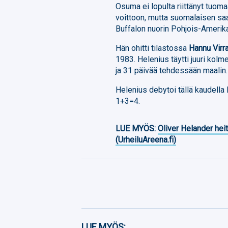
Osuma ei lopulta riittänyt tuoma
voittoon, mutta suomalaisen saav
Buffalon nuorin Pohjois-Amerika
Hän ohitti tilastossa
Hannu Virr
1983. Helenius täytti juuri kolme
ja 31 päivää tehdessään maalin.
Helenius debytoi tällä kaudella
1+3=4.
LUE MYÖS:
Oliver Helander heit
(UrheiluAreena.fi)
Facebook
LUE MYÖS: