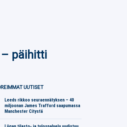
– päihitti
REIMMAT UUTISET
Leeds rikkoo seuraennätyksen – 40
miljoonan James Trafford saapumassa
Manchester Citystä
Jalkapallo
06.08.2026
Toimitus
Liigan tilasto- ja tulospalvelu uudistuu