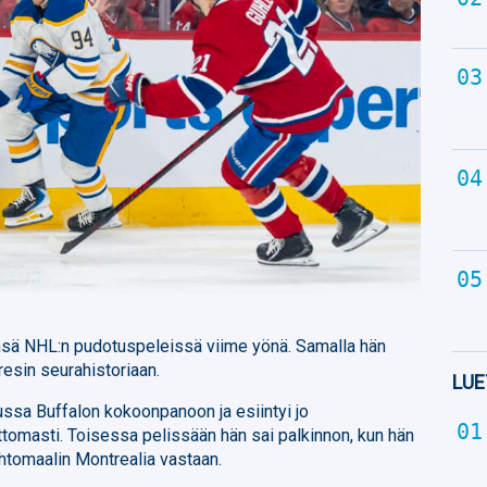
insä NHL:n pudotuspeleissä viime yönä. Samalla hän
bresin seurahistoriaan.
LUE
lussa Buffalon kokoonpanoon ja esiintyi jo
tomasti. Toisessa pelissään hän sai palkinnon, kun hän
ohtomaalin Montrealia vastaan.