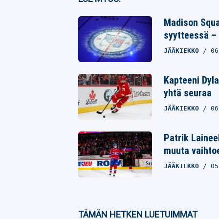
Twitter
Madison Squar
syytteessä – 
Whatsapp
JÄÄKIEKKO
06
Kapteeni Dyla
yhtä seuraa
JÄÄKIEKKO
06
Patrik Lainee
muuta vaihto
JÄÄKIEKKO
05
TÄMÄN HETKEN LUETUIMMAT