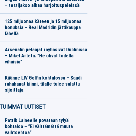
– testijakso alkaa harjoituspeleissä
Jääkiekko
06.08.2026
Toimitus
125 miljoonaa käteen ja 15 miljoonaa
bonuksia – Real Madridin jättikauppa
lähellä
Jalkapallo
06.08.2026
Toimitus
Arsenalin pelaajat räyhäsivät Dublinissa
– Mikel Arteta: ”He olivat todella
vihaisia”
Jalkapallo
06.08.2026
Toimitus
Käänne LIV Golfin kohtalossa – Saudi-
rahahanat kiinni, tilalle tulee salattu
sijoittaja
Muu urheilu
06.08.2026
Toimitus
TUIMMAT UUTISET
Patrik Laineelle povataan tylyä
kohtaloa – ”Ei välttämättä muuta
vaihtoehtoa”