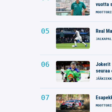
vuotta 
MOOTTORI
Real Mad
JALKAPAL
Jokerit
seuraa 
JÄÄKIEKK
Esapekk
MOOTTORI