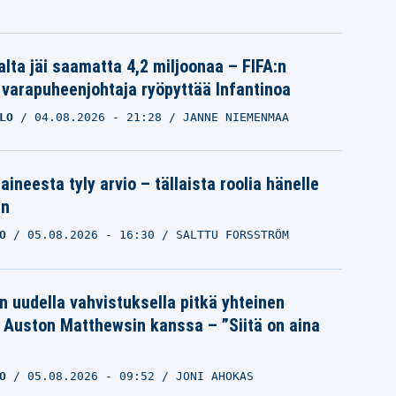
alta jäi saamatta 4,2 miljoonaa – FIFA:n
 varapuheenjohtaja ryöpyttää Infantinoa
LO
04.08.2026
- 21:28
JANNE NIEMENMAA
aineesta tyly arvio – tällaista roolia hänelle
an
O
05.08.2026
- 16:30
SALTTU FORSSTRÖM
n uudella vahvistuksella pitkä yhteinen
a Auston Matthewsin kanssa – ”Siitä on aina
O
05.08.2026
- 09:52
JONI AHOKAS