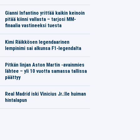
Gianni Infantino yrittää kaikin keinoin
pitää kiinni vallasta – tarjosi MM-
finaalia vastineeksi tuesta
Kimi Räikkösen legendaarinen
lempinimi sai alkunsa F1-legendalta
Pitkän linjan Aston Martin -avainmies
lähtee – yli 10 vuotta samassa tallissa
päättyy
Real Madrid iski Vinicius Jr.:lle huiman
hintalapun