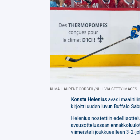
KUVA: LAURENT CORBEIL/NHLI VIA GETTY IMAGES
Konsta Helenius
avasi maalitil
kirjoitti uuden luvun Buffalo Sa
Helenius nostettiin edellisotte
avausottelussaan ennakkoluulot
viimeisteli joukkueelleen 3-2-j