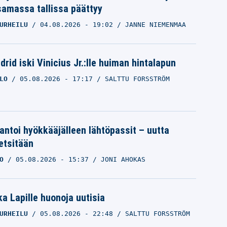
samassa tallissa päättyy
URHEILU
04.08.2026
- 19:02
JANNE NIEMENMAA
rid iski Vinicius Jr.:lle huiman hintalapun
LO
05.08.2026
- 17:17
SALTTU FORSSTRÖM
 antoi hyökkääjälleen lähtöpassit – uutta
etsitään
O
05.08.2026
- 15:37
JONI AHOKAS
a Lapille huonoja uutisia
URHEILU
05.08.2026
- 22:48
SALTTU FORSSTRÖM