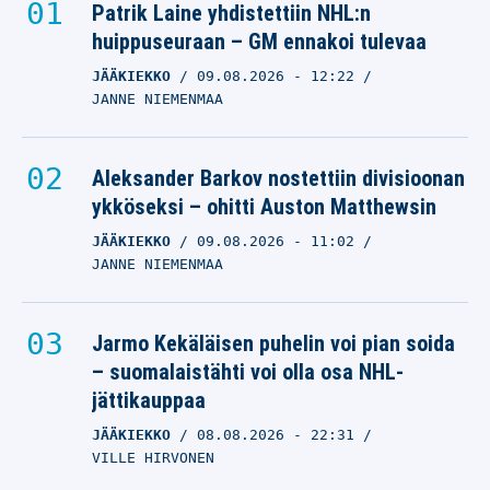
Patrik Laine yhdistettiin NHL:n
huippuseuraan – GM ennakoi tulevaa
JÄÄKIEKKO
09.08.2026
- 12:22
JANNE NIEMENMAA
Aleksander Barkov nostettiin divisioonan
ykköseksi – ohitti Auston Matthewsin
JÄÄKIEKKO
09.08.2026
- 11:02
JANNE NIEMENMAA
Jarmo Kekäläisen puhelin voi pian soida
– suomalaistähti voi olla osa NHL-
jättikauppaa
JÄÄKIEKKO
08.08.2026
- 22:31
VILLE HIRVONEN