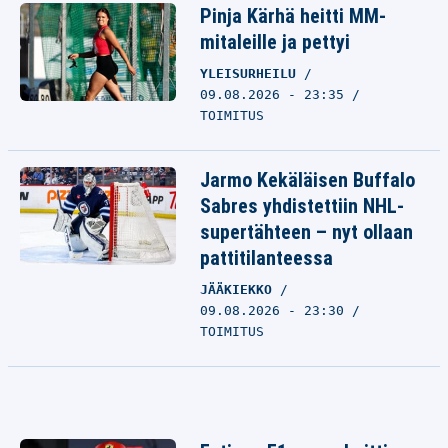
Pinja Kärhä heitti MM-
mitaleille ja pettyi
YLEISURHEILU
09.08.2026 - 23:35
TOIMITUS
Jarmo Kekäläisen Buffalo
Sabres yhdistettiin NHL-
supertähteen – nyt ollaan
pattitilanteessa
JÄÄKIEKKO
09.08.2026 - 23:30
TOIMITUS