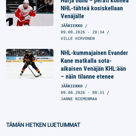
Hurja huhu – peräti kolmea
NHL-tähteä kosiskellaan
Venäjälle
JÄÄKIEKKO
09.08.2026
- 20:34
VILLE HIRVONEN
NHL-kummajainen Evander
Kane matkalla sota-
aikaisen Venäjän KHL:ään
– näin tilanne etenee
JÄÄKIEKKO
09.08.2026
- 08:31
JANNE NIEMENMAA
TÄMÄN HETKEN LUETUIMMAT