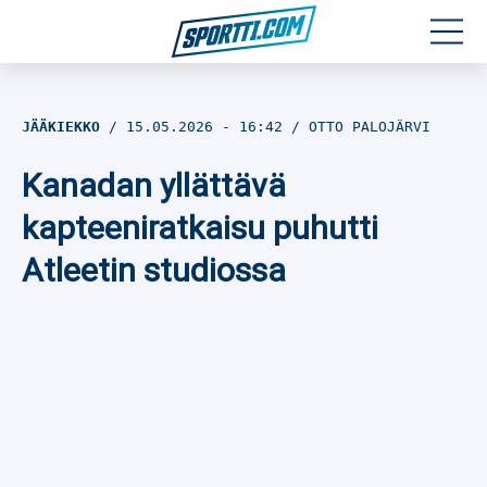
Moottoriurheilu
JÄÄKIEKKO
15.05.2026
- 16:42
OTTO PALOJÄRVI
Jääkiekko
Kanadan yllättävä
Jalkapallo
kapteeniratkaisu puhutti
Atleetin studiossa
Yleisurheilu
Talviurheilu
Muu urheilu
SPORTIVO TV