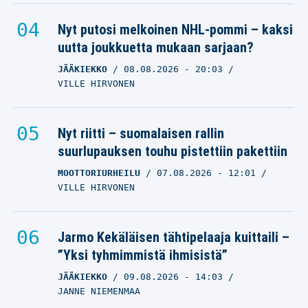
Nyt putosi melkoinen NHL-pommi – kaksi
uutta joukkuetta mukaan sarjaan?
JÄÄKIEKKO
08.08.2026
- 20:03
VILLE HIRVONEN
Nyt riitti – suomalaisen rallin
suurlupauksen touhu pistettiin pakettiin
MOOTTORIURHEILU
07.08.2026
- 12:01
VILLE HIRVONEN
Jarmo Kekäläisen tähtipelaaja kuittaili –
”Yksi tyhmimmistä ihmisistä”
JÄÄKIEKKO
09.08.2026
- 14:03
JANNE NIEMENMAA