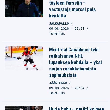
täyteen farssiin –
vastustaja marssi pois
kentältä
JALKAPALLO
09.08.2026 - 21:11
TOIMITUS
Montreal Canadiens teki
ratkaisunsa NHL-
lupauksen kohdalla – yksi
sarjan rahakkaimmista
sopimuksista
JÄÄKIEKKO
09.08.2026 - 20:54
TOIMITUS
Hurja huhu – peräti kolmea