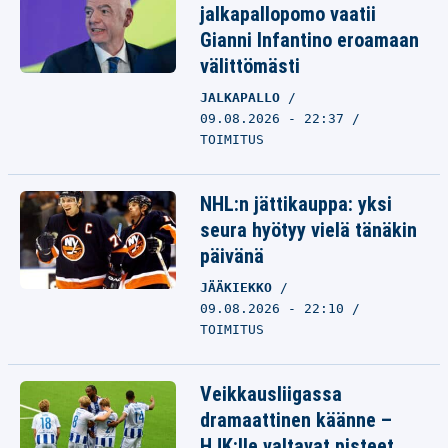
jalkapallopomo vaatii
Gianni Infantino eroamaan
välittömästi
JALKAPALLO
09.08.2026 - 22:37
TOIMITUS
NHL:n jättikauppa: yksi
seura hyötyy vielä tänäkin
päivänä
JÄÄKIEKKO
09.08.2026 - 22:10
TOIMITUS
Veikkausliigassa
dramaattinen käänne –
HJK:lle valtavat pisteet