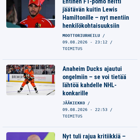
Entinen F1-pomo heitti
jäätävän kuitin Lewis
Hamiltonille – nyt mentiin
henkilökohtaisuuksiin
MOOTTORIURHEILU
09.08.2026 - 23:12
TOIMITUS
Anaheim Ducks ajautui
ongelmiin – se voi tietää
lähtöä kahdelle NHL-
konkarille
JÄÄKIEKKO
09.08.2026 - 22:53
TOIMITUS
Nyt tuli rajua kritiikkiä –