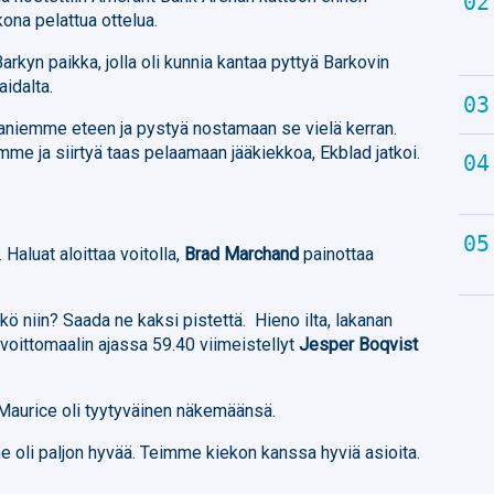
ona pelattua ottelua.
arkyn paikka, jolla oli kunnia kantaa pyttyä Barkovin
aidalta.
faniemme eteen ja pystyä nostamaan se vielä kerran.
mme ja siirtyä taas pelaamaan jääkiekkoa, Ekblad jatkoi.
 Haluat aloittaa voitolla,
Brad Marchand
painottaa
kö niin? Saada ne kaksi pistettä. Hieno ilta, lakanan
 voittomaalin ajassa 59.40 viimeistellyt
Jesper Boqvist
Maurice oli tyytyväinen näkemäänsä.
li paljon hyvää. Teimme kiekon kanssa hyviä asioita.