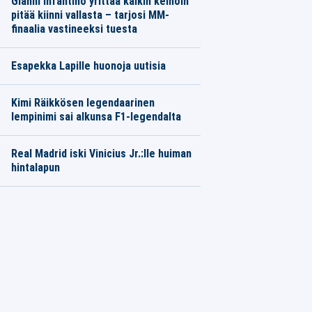
Gianni Infantino yrittää kaikin keinoin
pitää kiinni vallasta – tarjosi MM-
finaalia vastineeksi tuesta
Esapekka Lapille huonoja uutisia
Kimi Räikkösen legendaarinen
lempinimi sai alkunsa F1-legendalta
Real Madrid iski Vinicius Jr.:lle huiman
hintalapun