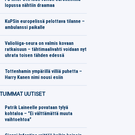
lopussa nähtiin draamaa
Jalkapallo
06.08.2026
Toimitus
KuPSin europelissä pelottava tilanne –
ambulanssi paikalle
Jalkapallo
06.08.2026
Toimitus
Valioliiga-seura on valmis kovaan
ratkaisuun – tähtimaalivahti voidaan nyt
uhrata toisen tähden edessä
Jalkapallo
06.08.2026
Toimitus
Tottenhamin ympärillä villiä puhetta –
Harry Kanen nimi nousi esiin
Jalkapallo
06.08.2026
Toimitus
TUIMMAT UUTISET
Patrik Laineelle povataan tylyä
kohtaloa – ”Ei välttämättä muuta
vaihtoehtoa”