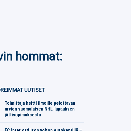
ovin hommat:
REIMMAT UUTISET
Toimittaja heitti ilmoille pelottavan
arvion suomalaisen NHL-lupauksen
jättisopimuksesta
Jääkiekko
06.08.2026
Toimitus
FC Inter otti ison voiton eurokentillä –