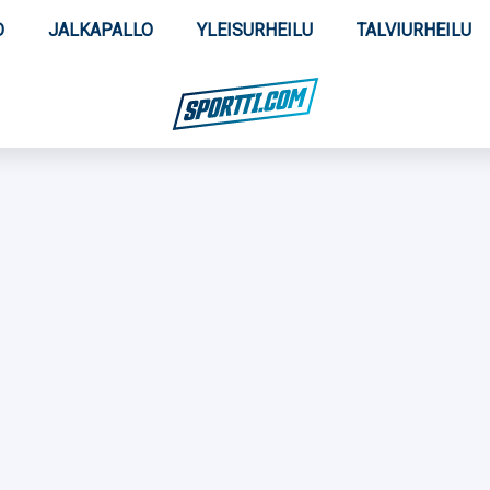
O
JALKAPALLO
YLEISURHEILU
TALVIURHEILU