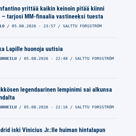
nfantino yrittää kaikin keinoin pitää kiinni
a – tarjosi MM-finaalia vastineeksi tuesta
LO
05.08.2026
- 23:57
SALTTU FORSSTRÖM
a Lapille huonoja uutisia
URHEILU
05.08.2026
- 22:48
SALTTU FORSSTRÖM
ikkösen legendaarinen lempinimi sai alkunsa
ndalta
URHEILU
05.08.2026
- 22:16
SALTTU FORSSTRÖM
rid iski Vinicius Jr.:lle huiman hintalapun