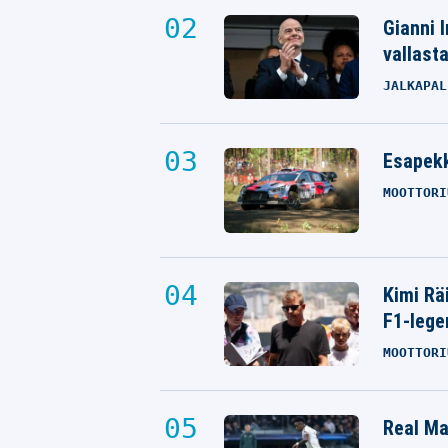
Gianni I
vallast
JALKAPAL
Esapekk
MOOTTORI
Kimi Rä
F1-lege
MOOTTORI
Real Mad