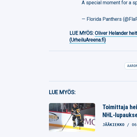
A special moment for a s
— Florida Panthers (@Fla
LUE MYÖS:
Oliver Helander heit
(UrheiluAreena.fi)
AARO
Facebook
LUE MYÖS:
Twitter
Toimittaja he
NHL-lupaukse
Whatsapp
JÄÄKIEKKO
06