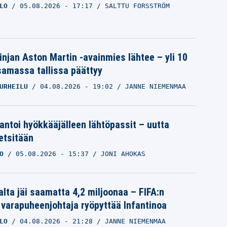
LO
05.08.2026
- 17:17
SALTTU FORSSTRÖM
linjan Aston Martin -avainmies lähtee – yli 10
samassa tallissa päättyy
URHEILU
04.08.2026
- 19:02
JANNE NIEMENMAA
 antoi hyökkääjälleen lähtöpassit – uutta
etsitään
O
05.08.2026
- 15:37
JONI AHOKAS
alta jäi saamatta 4,2 miljoonaa – FIFA:n
 varapuheenjohtaja ryöpyttää Infantinoa
LO
04.08.2026
- 21:28
JANNE NIEMENMAA