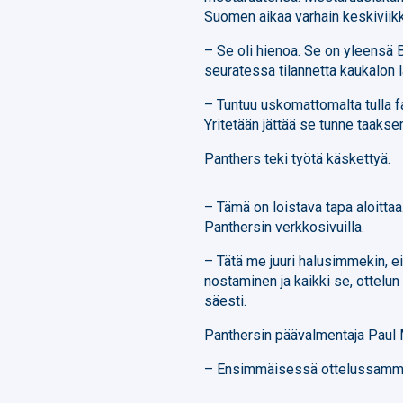
Suomen aikaa varhain keskiviikk
– Se oli hienoa. Se on yleensä B
seuratessa tilannetta kaukalon l
– Tuntuu uskomattomalta tulla 
Yritetään jättää se tunne taakse
Panthers teki työtä käskettyä.
– Tämä on loistava tapa aloittaa.
Panthersin verkkosivuilla.
– Tätä me juuri halusimmekin, ei
nostaminen ja kaikki se, ottelun
säesti.
Panthersin päävalmentaja Paul 
– Ensimmäisessä ottelussamme o