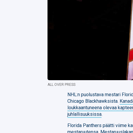
ALL OVER PRESS
NHL:n puolustava mestari Florid
Chicago Blackhawksista.
Kanad
loukkaantuneena olevaa kaptee
juhlallisuuksissa
.
Florida Panthers päätti viime 
mestaruutensa. Mestaruuslakan