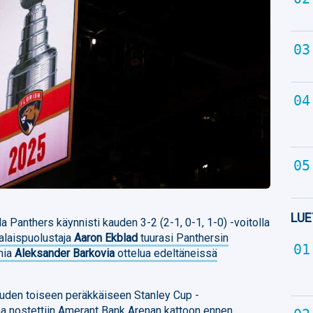
LUE
a Panthers käynnisti kauden 3-2 (2-1, 0-1, 1-0) -voitolla
alaispuolustaja
Aaron Ekblad
tuurasi Panthersin
nia
Aleksander Barkovia
ottelua edeltäneissä
kauden toiseen peräkkäiseen Stanley Cup -
a nostettiin Amerant Bank Arenan kattoon ennen