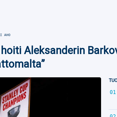
I AHO
 hoiti Aleksanderin Bark
ttomalta”
TUO