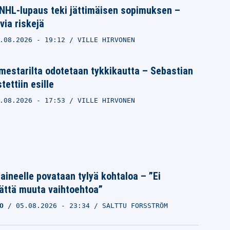
NHL-lupaus teki jättimäisen sopimuksen –
via riskejä
.08.2026
- 19:12
VILLE HIRVONEN
mestarilta odotetaan tykkikautta – Sebastian
ettiin esille
.08.2026
- 17:53
VILLE HIRVONEN
Laineelle povataan tylyä kohtaloa – ”Ei
ättä muuta vaihtoehtoa”
O
05.08.2026
- 23:34
SALTTU FORSSTRÖM