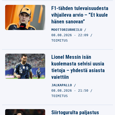
F1-tähden tulevaisuudesta
vihjaileva arvio – ”Et kuule
hänen sanovan”
MOOTTORIURHEILU
08.08.2026 - 22:09
TOIMITUS
Lionel Messin isän
kuolemasta selvisi uusia
tietoja – yhdestä asiasta
vaiettiin
JALKAPALLO
08.08.2026 - 21:50
TOIMITUS
Siirtogurulta paljastus