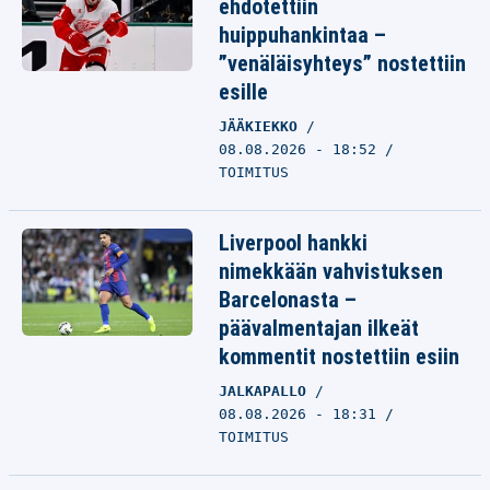
ehdotettiin
huippuhankintaa –
”venäläisyhteys” nostettiin
esille
JÄÄKIEKKO
08.08.2026 - 18:52
TOIMITUS
Liverpool hankki
nimekkään vahvistuksen
Barcelonasta –
päävalmentajan ilkeät
kommentit nostettiin esiin
JALKAPALLO
08.08.2026 - 18:31
TOIMITUS