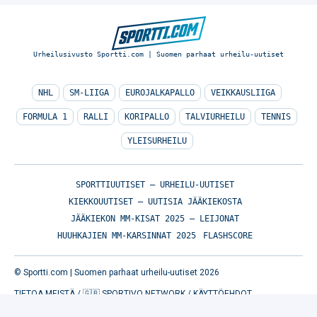
Urheilusivusto Sportti.com | Suomen parhaat urheilu-uutiset
NHL
SM-LIIGA
EUROJALKAPALLO
VEIKKAUSLIIGA
FORMULA 1
RALLI
KORIPALLO
TALVIURHEILU
TENNIS
YLEISURHEILU
SPORTTIUUTISET – URHEILU-UUTISET
KIEKKOUUTISET – UUTISIA JÄÄKIEKOSTA
JÄÄKIEKON MM-KISAT 2025 – LEIJONAT
HUUHKAJIEN MM-KARSINNAT 2025
FLASHSCORE
© Sportti.com | Suomen parhaat urheilu-uutiset 2026
TIETOA MEISTÄ
/
🇬🇧 SPORTIVO NETWORK
/
KÄYTTÖEHDOT