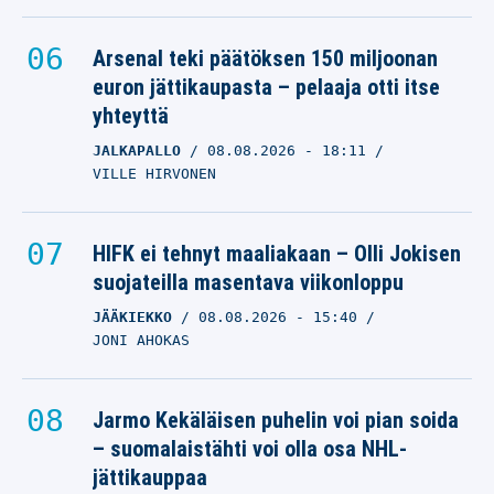
Arsenal teki päätöksen 150 miljoonan
euron jättikaupasta – pelaaja otti itse
yhteyttä
JALKAPALLO
08.08.2026
- 18:11
VILLE HIRVONEN
HIFK ei tehnyt maaliakaan – Olli Jokisen
suojateilla masentava viikonloppu
JÄÄKIEKKO
08.08.2026
- 15:40
JONI AHOKAS
Jarmo Kekäläisen puhelin voi pian soida
– suomalaistähti voi olla osa NHL-
jättikauppaa