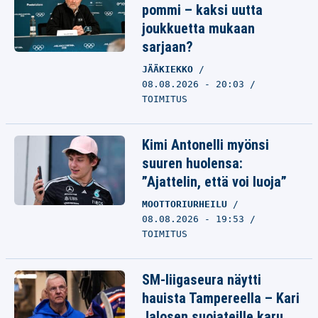
pommi – kaksi uutta
joukkuetta mukaan
sarjaan?
JÄÄKIEKKO
08.08.2026 - 20:03
TOIMITUS
Kimi Antonelli myönsi
suuren huolensa:
”Ajattelin, että voi luoja”
MOOTTORIURHEILU
08.08.2026 - 19:53
TOIMITUS
SM-liigaseura näytti
hauista Tampereella – Kari
Jalosen suojateille karu