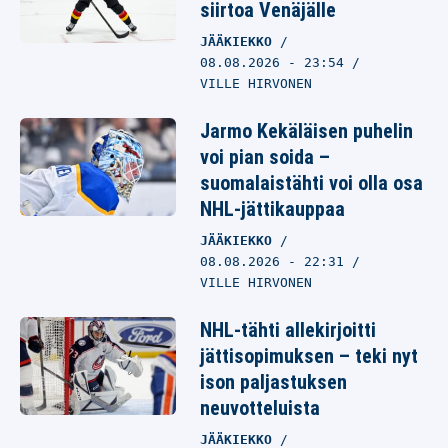
siirtoa Venäjälle
JÄÄKIEKKO
08.08.2026
- 23:54
VILLE HIRVONEN
Jarmo Kekäläisen puhelin
voi pian soida –
suomalaistähti voi olla osa
NHL-jättikauppaa
JÄÄKIEKKO
08.08.2026
- 22:31
VILLE HIRVONEN
NHL-tähti allekirjoitti
jättisopimuksen – teki nyt
ison paljastuksen
neuvotteluista
JÄÄKIEKKO