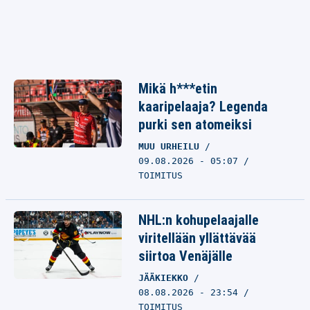
Mikä h***etin
kaaripelaaja? Legenda
purki sen atomeiksi
MUU URHEILU
09.08.2026 - 05:07
TOIMITUS
NHL:n kohupelaajalle
viritellään yllättävää
siirtoa Venäjälle
JÄÄKIEKKO
08.08.2026 - 23:54
TOIMITUS