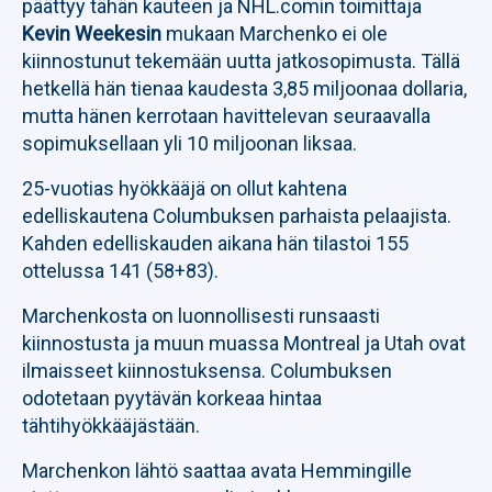
päättyy tähän kauteen ja NHL.comin toimittaja
Kevin Weekesin
mukaan Marchenko ei ole
kiinnostunut tekemään uutta jatkosopimusta. Tällä
hetkellä hän tienaa kaudesta 3,85 miljoonaa dollaria,
mutta hänen kerrotaan havittelevan seuraavalla
sopimuksellaan yli 10 miljoonan liksaa.
25-vuotias hyökkääjä on ollut kahtena
edelliskautena Columbuksen parhaista pelaajista.
Kahden edelliskauden aikana hän tilastoi 155
ottelussa 141 (58+83).
Marchenkosta on luonnollisesti runsaasti
kiinnostusta ja muun muassa Montreal ja Utah ovat
ilmaisseet kiinnostuksensa. Columbuksen
odotetaan pyytävän korkeaa hintaa
tähtihyökkääjästään.
Marchenkon lähtö saattaa avata Hemmingille