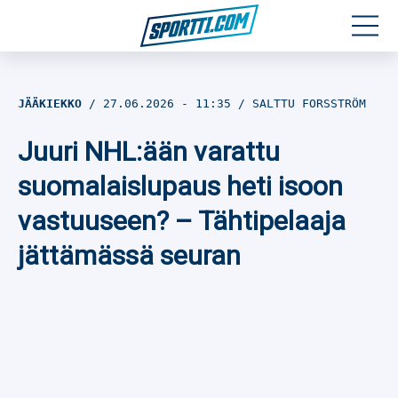
Moottoriurheilu
JÄÄKIEKKO
27.06.2026
- 11:35
SALTTU FORSSTRÖM
Jääkiekko
Juuri NHL:ään varattu
Jalkapallo
suomalaislupaus heti isoon
vastuuseen? – Tähtipelaaja
Yleisurheilu
jättämässä seuran
Talviurheilu
Muu urheilu
SPORTIVO TV