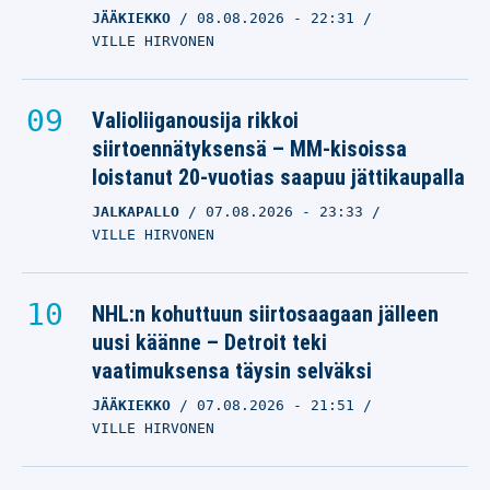
JÄÄKIEKKO
08.08.2026
- 22:31
VILLE HIRVONEN
Valioliiganousija rikkoi
siirtoennätyksensä – MM-kisoissa
loistanut 20-vuotias saapuu jättikaupalla
JALKAPALLO
07.08.2026
- 23:33
VILLE HIRVONEN
NHL:n kohuttuun siirtosaagaan jälleen
uusi käänne – Detroit teki
vaatimuksensa täysin selväksi
JÄÄKIEKKO
07.08.2026
- 21:51
VILLE HIRVONEN