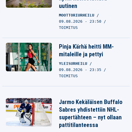
uutinen
MOOTTORIURHEILU
09.08.2026 - 23:50
TOIMITUS
Pinja Kärhä heitti MM-
mitaleille ja pettyi
YLEISURHEILU
09.08.2026 - 23:35
TOIMITUS
Jarmo Kekäläisen Buffalo
Sabres yhdistettiin NHL-
supertähteen – nyt ollaan
pattitilanteessa