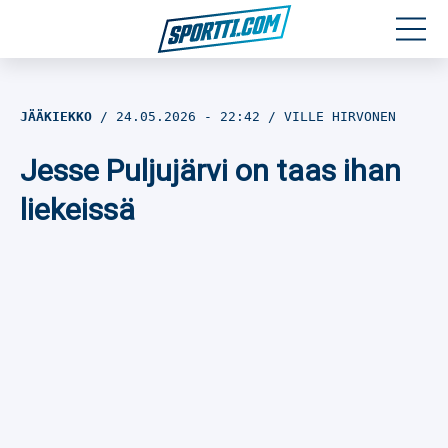
Moottoriurheilu
JÄÄKIEKKO
24.05.2026
- 22:42
VILLE HIRVONEN
Jääkiekko
Jesse Puljujärvi on taas ihan
Jalkapallo
liekeissä
Yleisurheilu
Talviurheilu
Muu urheilu
SPORTIVO TV