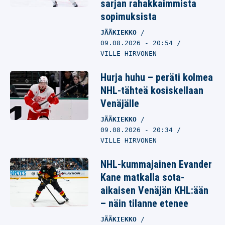
sarjan rahakkaimmista
sopimuksista
JÄÄKIEKKO
09.08.2026
- 20:54
VILLE HIRVONEN
Hurja huhu – peräti kolmea
NHL-tähteä kosiskellaan
Venäjälle
JÄÄKIEKKO
09.08.2026
- 20:34
VILLE HIRVONEN
NHL-kummajainen Evander
Kane matkalla sota-
aikaisen Venäjän KHL:ään
– näin tilanne etenee
JÄÄKIEKKO