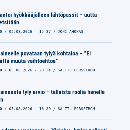
 antoi hyökkääjälleen lähtöpassit – uutta
etsitään
O
05.08.2026
- 15:37
JONI AHOKAS
Laineelle povataan tylyä kohtaloa – ”Ei
ättä muuta vaihtoehtoa”
O
05.08.2026
- 23:34
SALTTU FORSSTRÖM
aineesta tyly arvio – tällaista roolia hänelle
an
O
05.08.2026
- 16:30
SALTTU FORSSTRÖM