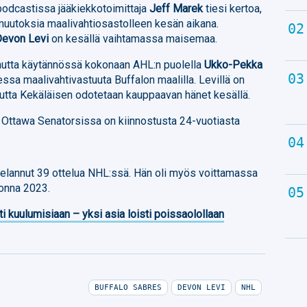
podcastissa jääkiekkotoimittaja
Jeff Marek
tiesi kertoa,
uutoksia maalivahtiosastolleen kesän aikana.
Devon Levi
on kesällä vaihtamassa maisemaa.
kautta käytännössä kokonaan AHL:n puolella
Ukko-Pekka
ssa maalivahtivastuuta Buffalon maalilla. Levillä on
utta Kekäläisen odotetaan kauppaavan hänet kesällä.
 Ottawa Senatorsissa on kiinnostusta 24-vuotiasta
elannut 39 ottelua NHL:ssä. Hän oli myös voittamassa
onna 2023.
ti kuulumisiaan – yksi asia loisti poissaolollaan
BUFFALO SABRES
DEVON LEVI
NHL