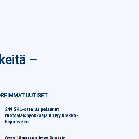
keitä –
REIMMAT UUTISET
349 SHL-ottelua pelannut
ruotsalaishyökkääjä liittyy Kiekko-
Espooseen
Jääkiekko
06.08.2026
Toimitus
Otso Liimatta siirtyy Ruotsin