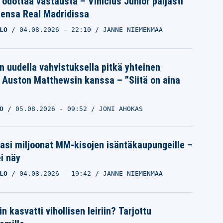
 odottaa vastausta – Vinicius Junior paljasti
eensa Real Madridissa
LO
04.08.2026
- 22:10
JANNE NIEMENMAA
n uudella vahvistuksella pitkä yhteinen
a Auston Matthewsin kanssa – ”Siitä on aina
O
05.08.2026
- 09:52
JONI AHOKAS
pasi miljoonat MM-kisojen isäntäkaupungeille –
i näy
LO
04.08.2026
- 19:42
JANNE NIEMENMAA
n kasvatti vihollisen leiriin? Tarjottu