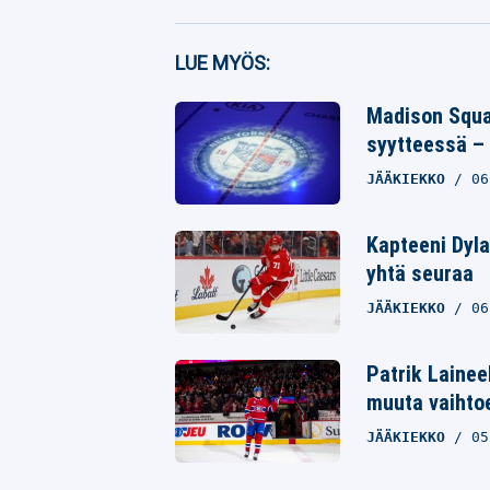
Facebook
LUE MYÖS:
Twitter
Madison Squar
syytteessä – 
Whatsapp
JÄÄKIEKKO
06
Kapteeni Dyla
yhtä seuraa
JÄÄKIEKKO
06
Patrik Lainee
muuta vaihto
JÄÄKIEKKO
05