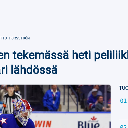
TTU FORSSTRÖM
n tekemässä heti peliliik
i lähdössä
TUO