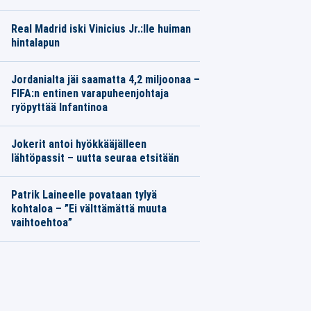
Real Madrid iski Vinicius Jr.:lle huiman
hintalapun
Jordanialta jäi saamatta 4,2 miljoonaa –
FIFA:n entinen varapuheenjohtaja
ryöpyttää Infantinoa
Jokerit antoi hyökkääjälleen
lähtöpassit – uutta seuraa etsitään
Patrik Laineelle povataan tylyä
kohtaloa – ”Ei välttämättä muuta
vaihtoehtoa”