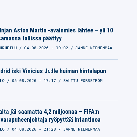
linjan Aston Martin -avainmies lähtee – yli 10
samassa tallissa päättyy
URHEILU
04.08.2026
- 19:02
JANNE NIEMENMAA
rid iski Vinicius Jr.:lle huiman hintalapun
LO
05.08.2026
- 17:17
SALTTU FORSSTRÖM
alta jäi saamatta 4,2 miljoonaa – FIFA:n
 varapuheenjohtaja ryöpyttää Infantinoa
LO
04.08.2026
- 21:28
JANNE NIEMENMAA