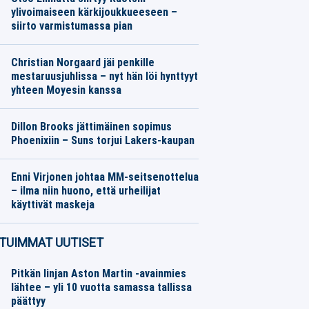
ylivoimaiseen kärkijoukkueeseen –
siirto varmistumassa pian
Jalkapallo
06.08.2026
Toimitus
Christian Norgaard jäi penkille
mestaruusjuhlissa – nyt hän löi hynttyyt
yhteen Moyesin kanssa
Jalkapallo
06.08.2026
Toimitus
Dillon Brooks jättimäinen sopimus
Phoenixiin – Suns torjui Lakers-kaupan
Muu urheilu
06.08.2026
Toimitus
Enni Virjonen johtaa MM-seitsenottelua
– ilma niin huono, että urheilijat
käyttivät maskeja
Yleisurheilu
06.08.2026
Toimitus
TUIMMAT UUTISET
Pitkän linjan Aston Martin -avainmies
lähtee – yli 10 vuotta samassa tallissa
päättyy