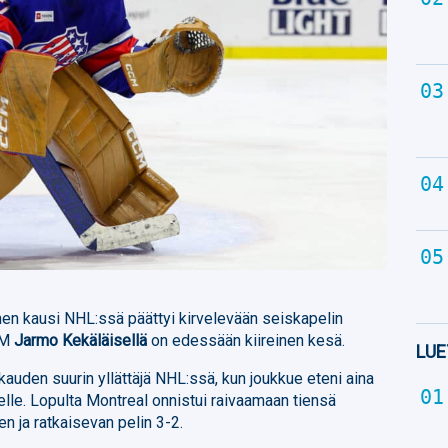
en kausi NHL:ssä päättyi kirvelevään seiskapelin
GM
Jarmo Kekäläisellä
on edessään kiireinen kesä.
LUE
kauden suurin yllättäjä NHL:ssä, kun joukkue eteni aina
elle. Lopulta Montreal onnistui raivaamaan tiensä
en ja ratkaisevan pelin 3-2.