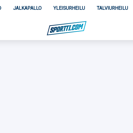
O
JALKAPALLO
YLEISURHEILU
TALVIURHEILU