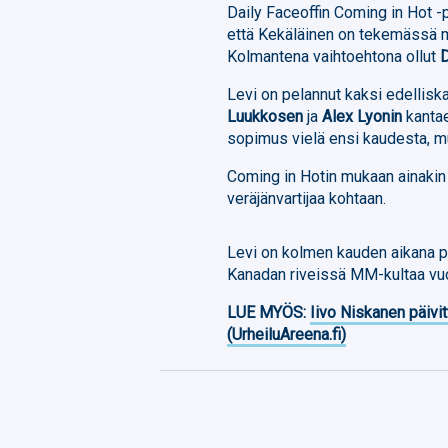
Daily Faceoffin Coming in Hot -
että Kekäläinen on tekemässä m
Kolmantena vaihtoehtona ollut
Levi on pelannut kaksi edellis
Luukkosen
ja
Alex Lyonin
kantae
sopimus vielä ensi kaudesta, m
Coming in Hotin mukaan ainakin
veräjänvartijaa kohtaan.
Levi on kolmen kauden aikana p
Kanadan riveissä MM-kultaa vu
LUE MYÖS:
Iivo Niskanen päivit
(UrheiluAreena.fi)