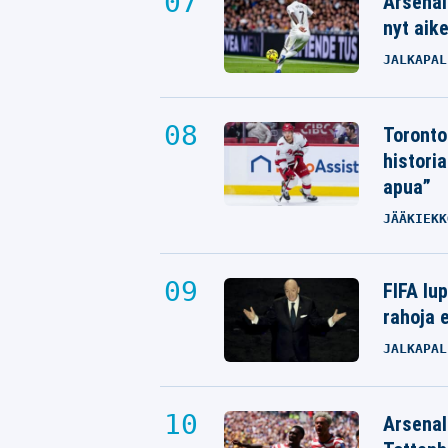
Arsenal
nyt aik
JALKAPAL
Toronto
histori
apua”
JÄÄKIEKK
FIFA lu
rahoja e
JALKAPAL
Arsenali