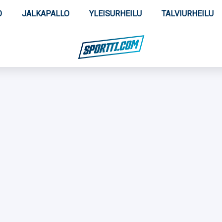
O
JALKAPALLO
YLEISURHEILU
TALVIURHEILU