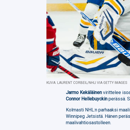
KUVA: LAURENT CORBEIL/NHLI VIA GETTY IMAGES
Jarmo Kekäläinen
virittelee is
Connor Hellebuyckin
perässä. S
Kolmasti NHL:n parhaaksi maali
Winnipeg Jetsistä. Hänen peräss
maalivahtiosastolleen.