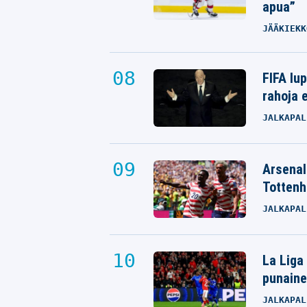
apua”
JÄÄKIEKK
FIFA lu
rahoja e
JALKAPAL
Arsenali
Tottenh
JALKAPAL
La Liga
punaine
JALKAPAL