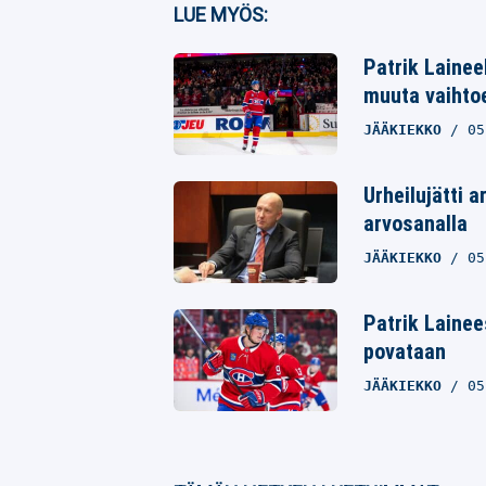
LUE MYÖS:
Twitter
Patrik Lainee
Whatsapp
muuta vaihto
JÄÄKIEKKO
05
Urheilujätti 
arvosanalla
JÄÄKIEKKO
05
Patrik Lainees
povataan
JÄÄKIEKKO
05