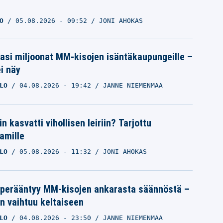
O
05.08.2026
- 09:52
JONI AHOKAS
pasi miljoonat MM-kisojen isäntäkaupungeille –
i näy
LO
04.08.2026
- 19:42
JANNE NIEMENMAA
n kasvatti vihollisen leiriin? Tarjottu
amille
LO
05.08.2026
- 11:32
JONI AHOKAS
 perääntyy MM-kisojen ankarasta säännöstä –
n vaihtuu keltaiseen
LO
04.08.2026
- 23:50
JANNE NIEMENMAA