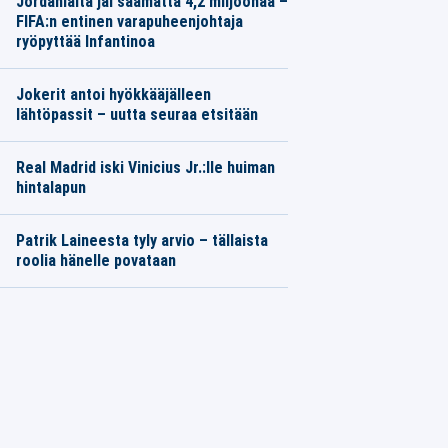
Jordanialta jäi saamatta 4,2 miljoonaa –
FIFA:n entinen varapuheenjohtaja
ryöpyttää Infantinoa
Jokerit antoi hyökkääjälleen
lähtöpassit – uutta seuraa etsitään
Real Madrid iski Vinicius Jr.:lle huiman
hintalapun
Patrik Laineesta tyly arvio – tällaista
roolia hänelle povataan