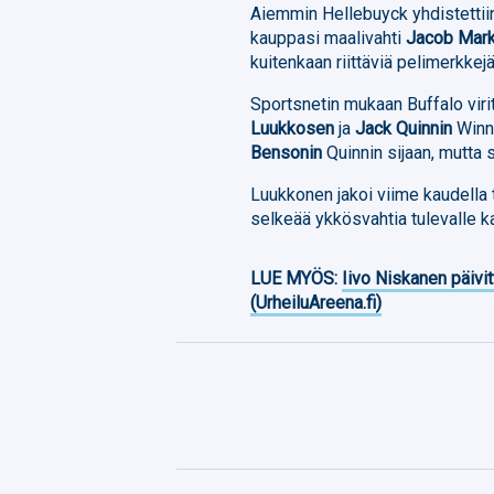
Aiemmin Hellebuyck yhdistettii
kauppasi maalivahti
Jacob Mark
kuitenkaan riittäviä pelimerkke
Sportsnetin mukaan Buffalo viri
Luukkosen
ja
Jack Quinnin
Winni
Bensonin
Quinnin sijaan, mutta s
Luukkonen jakoi viime kaudella
selkeää ykkösvahtia tulevalle k
LUE MYÖS:
Iivo Niskanen päivit
(UrheiluAreena.fi)
Facebook