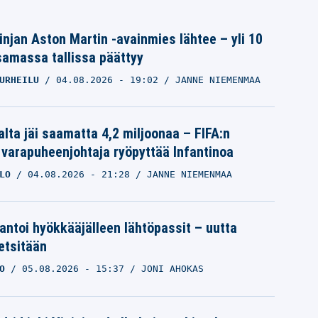
linjan Aston Martin -avainmies lähtee – yli 10
samassa tallissa päättyy
URHEILU
04.08.2026
- 19:02
JANNE NIEMENMAA
alta jäi saamatta 4,2 miljoonaa – FIFA:n
 varapuheenjohtaja ryöpyttää Infantinoa
LO
04.08.2026
- 21:28
JANNE NIEMENMAA
 antoi hyökkääjälleen lähtöpassit – uutta
etsitään
O
05.08.2026
- 15:37
JONI AHOKAS