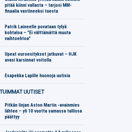
pitää kiinni vallasta – tarjosi MM-
finaalia vastineeksi tuesta
Jalkapallo
05.08.2026
Toimitus
Patrik Laineelle povataan tylyä
kohtaloa – ”Ei välttämättä muuta
vaihtoehtoa”
Jääkiekko
05.08.2026
Toimitus
Upeat euroesitykset jatkuvat – HJK
avasi karsinnat voitolla
Jalkapallo
05.08.2026
Toimitus
Esapekka Lapille huonoja uutisia
Moottoriurheilu
05.08.2026
Toimitus
TUIMMAT UUTISET
Pitkän linjan Aston Martin -avainmies
lähtee – yli 10 vuotta samassa tallissa
päättyy