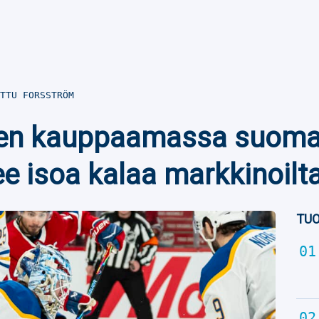
TTU FORSSTRÖM
en kauppaamassa suomal
ee isoa kalaa markkinoilt
TUO