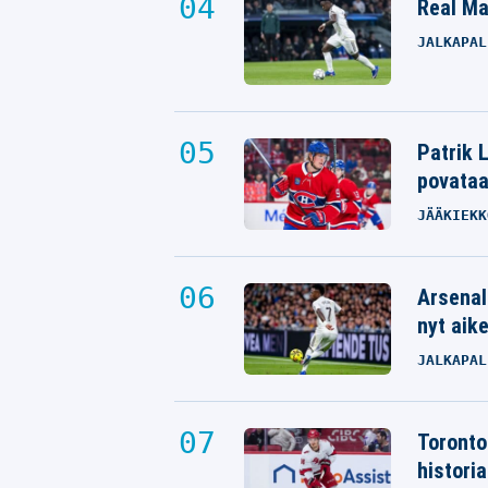
Real Mad
JALKAPAL
Patrik L
povata
JÄÄKIEKK
Arsenal
nyt aik
JALKAPAL
Toronto
histori