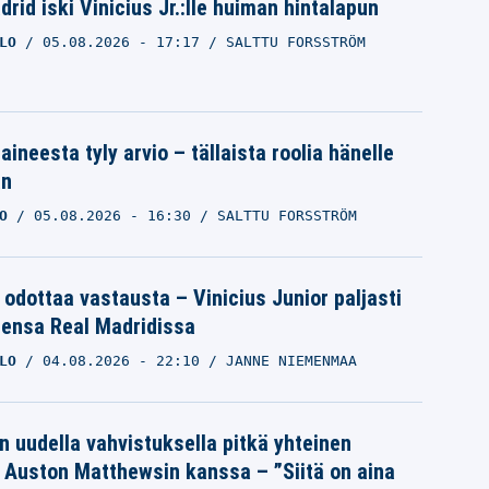
rid iski Vinicius Jr.:lle huiman hintalapun
LO
05.08.2026
- 17:17
SALTTU FORSSTRÖM
aineesta tyly arvio – tällaista roolia hänelle
an
O
05.08.2026
- 16:30
SALTTU FORSSTRÖM
 odottaa vastausta – Vinicius Junior paljasti
eensa Real Madridissa
LO
04.08.2026
- 22:10
JANNE NIEMENMAA
n uudella vahvistuksella pitkä yhteinen
a Auston Matthewsin kanssa – ”Siitä on aina