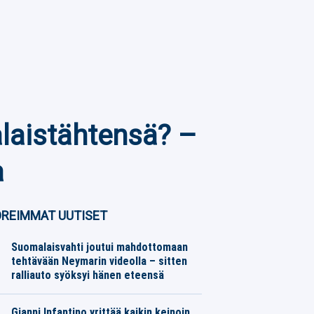
aistähtensä? –
a
REIMMAT UUTISET
Suomalaisvahti joutui mahdottomaan
tehtävään Neymarin videolla – sitten
ralliauto syöksyi hänen eteensä
Jalkapallo
06.08.2026
Toimitus
Gianni Infantino yrittää kaikin keinoin