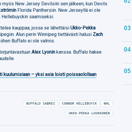
n myös New Jersey Devilsiin sen jälkeen, kun Devils
strömin
Florida Panthersiin. New Jerseyllä ei ole
jä Hellebuyckin saamiseksi.
ttelee kauppaa, jossa se lähettäisi
Ukko-Pekka
pegiin. Alun perin Winnipeg tiettävästi halusi
Zach
iihen Buffalo ei ole valmis.
 torjuntavastuun
Alex Lyonin
kanssa. Buffalo hakee
audelle.
ti kuulumisiaan – yksi asia loisti poissaolollaan
BUFFALO SABRES
CONNOR HELLEBUYCK
NHL
UKKO-PEKKA LUUKKONEN