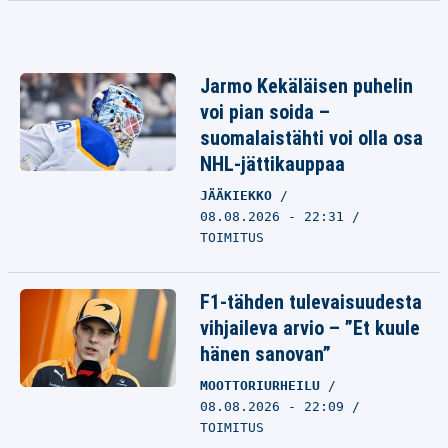
Jarmo Kekäläisen puhelin
voi pian soida –
suomalaistähti voi olla osa
NHL-jättikauppaa
JÄÄKIEKKO
08.08.2026 - 22:31
TOIMITUS
F1-tähden tulevaisuudesta
vihjaileva arvio – ”Et kuule
hänen sanovan”
MOOTTORIURHEILU
08.08.2026 - 22:09
TOIMITUS