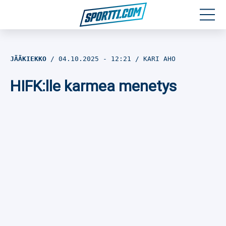
Moottoriurheilu
JÄÄKIEKKO
04.10.2025
- 12:21
KARI AHO
Jääkiekko
HIFK:lle karmea menetys
Jalkapallo
Yleisurheilu
Talviurheilu
Muu urheilu
SPORTIVO TV