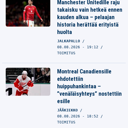
Manchester Unitedille raju
takaisku vain hetkeä ennen
kauden alkua – pelaajan
historia herättää erityistä
huolta
JALKAPALLO
08.08.2026 - 19:12
TOIMITUS
Montreal Canadiensille
ehdotettiin
huippuhankintaa –
”venäläisyhteys” nostettiin
esille
JÄÄKIEKKO
08.08.2026 - 18:52
TOIMITUS