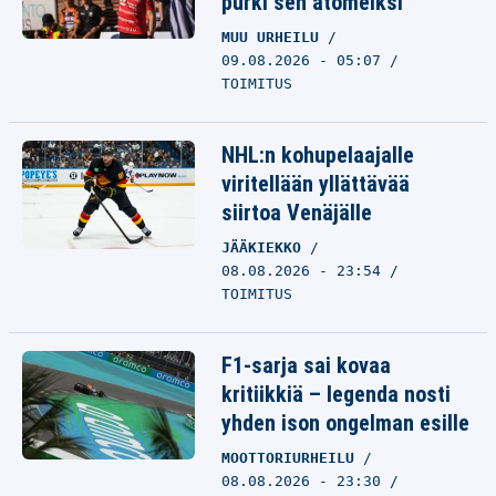
purki sen atomeiksi
MUU URHEILU
09.08.2026 - 05:07
TOIMITUS
NHL:n kohupelaajalle
viritellään yllättävää
siirtoa Venäjälle
JÄÄKIEKKO
08.08.2026 - 23:54
TOIMITUS
F1-sarja sai kovaa
kritiikkiä – legenda nosti
yhden ison ongelman esille
MOOTTORIURHEILU
08.08.2026 - 23:30