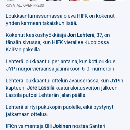
KUVA: ALL OVER PRESS
Loukkaantumissumassa oleva HIFK on kokenut
yhden karmean takaiskun lisää.
Kokenut keskushyökkääjä
Jori Lehterä
, 37, on
tänään sivussa, kun HIFK vierailee Kuopiossa
KalPan pakeilla.
Lehterä loukkaantui perjantaina, kun kotijoukkue
JYP murjoi vieraansa jäänrakoon 6-0 -numeroin.
Lehterä loukkaantui ottelun avauserässä, kun JYPin
kapteeni
Jere Lassila
kaatui aloitusvoiton jälkeen.
Lassila putosi Lehterän jalan päälle.
Lehterä siirtyi pukukopin puolelle, eikä pystynyt
jatkamaan ottelua.
IFK:n valmentaja
Olli Jokinen
nostaa Santeri