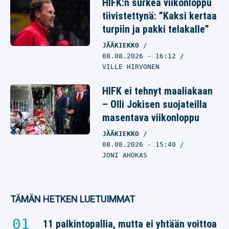
HIFK:n surkea viikonloppu
tiivistettynä: ”Kaksi kertaa
turpiin ja pakki telakalle”
JÄÄKIEKKO
08.08.2026
- 16:12
VILLE HIRVONEN
HIFK ei tehnyt maaliakaan
– Olli Jokisen suojateilla
masentava viikonloppu
JÄÄKIEKKO
08.08.2026
- 15:40
JONI AHOKAS
TÄMÄN HETKEN LUETUIMMAT
11 palkintopallia, mutta ei yhtään voittoa