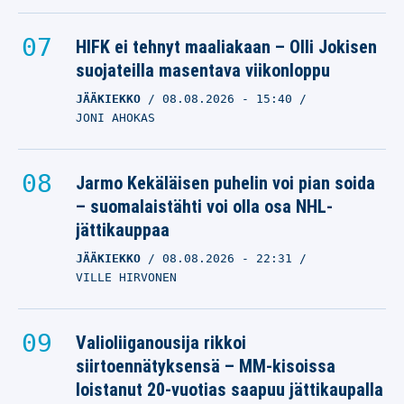
HIFK ei tehnyt maaliakaan – Olli Jokisen
suojateilla masentava viikonloppu
JÄÄKIEKKO
08.08.2026
- 15:40
JONI AHOKAS
Jarmo Kekäläisen puhelin voi pian soida
– suomalaistähti voi olla osa NHL-
jättikauppaa
JÄÄKIEKKO
08.08.2026
- 22:31
VILLE HIRVONEN
Valioliiganousija rikkoi
siirtoennätyksensä – MM-kisoissa
loistanut 20-vuotias saapuu jättikaupalla