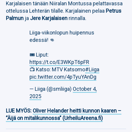
Karjalaisen tänään Niiralan Montussa pelattavassa
ottelussa Lehterän tilalle. Karjalainen pelaa
Petrus
Palmun
ja
Jere Karjalaisen
rinnalla.
Liiga-viikonlopun huipennus
edessä! 👊
🎟️ Liput:
https://t.co/E3WKpT6pFR
📺 Katso: MTV Katsomo
#Liiga
pic.twitter.com/4pTyuYAnDg
— Liiga (@smliiga)
October 4,
2025
LUE MYÖS:
Oliver Helander heitti kunnon kaaren –
”Äijä on mitalikunnossa” (UrheiluAreena.fi)