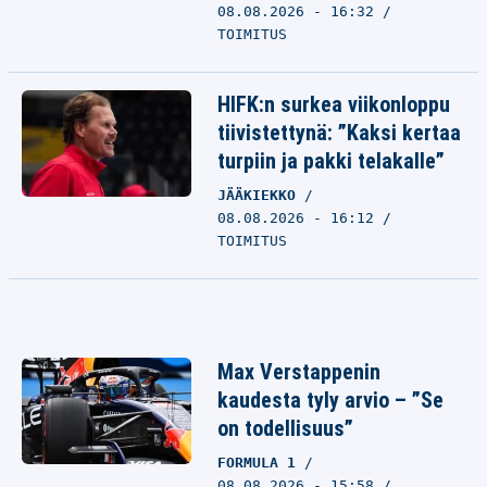
08.08.2026 - 16:32
TOIMITUS
HIFK:n surkea viikonloppu
tiivistettynä: ”Kaksi kertaa
turpiin ja pakki telakalle”
JÄÄKIEKKO
08.08.2026 - 16:12
TOIMITUS
Max Verstappenin
kaudesta tyly arvio – ”Se
on todellisuus”
FORMULA 1
08.08.2026 - 15:58