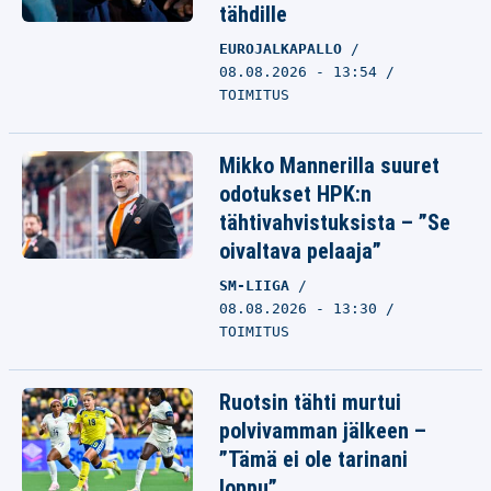
tähdille
EUROJALKAPALLO
08.08.2026 - 13:54
TOIMITUS
Mikko Mannerilla suuret
odotukset HPK:n
tähtivahvistuksista – ”Se
oivaltava pelaaja”
SM-LIIGA
08.08.2026 - 13:30
TOIMITUS
Ruotsin tähti murtui
polvivamman jälkeen –
”Tämä ei ole tarinani
loppu”