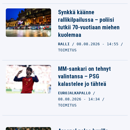
Synkkä käänne
rallikilpailussa – poliisi
tutkii 70-vuotiaan miehen
kuolemaa
RALLI
08.08.2026 - 14:55
TOIMITUS
MM-sankari on tehnyt
valintansa – PSG
kalastelee jo tähteä
EUROJALKAPALLO
08.08.2026 - 14:34
TOIMITUS