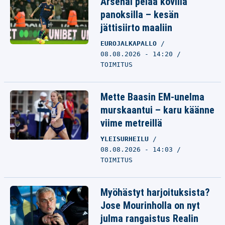
Arsenal pelaa kovilla
panoksilla – kesän
jättisiirto maaliin
EUROJALKAPALLO
08.08.2026 - 14:20
TOIMITUS
Mette Baasin EM-unelma
murskaantui – karu käänne
viime metreillä
YLEISURHEILU
08.08.2026 - 14:03
TOIMITUS
Myöhästyt harjoituksista?
Jose Mourinholla on nyt
julma rangaistus Realin