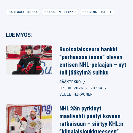
HARTWALL ARENA
HEIKKI VIITIKKO
HELSINKI-HALLI
LUE MYÖS:
Ruotsalaisseura hankki
”parhaassa iässä” olevan
entisen NHL-pelaajan – nyt
tuli jääkylmä suihku
JÄÄKIEKKO
07.08.2026
- 20:54
VILLE HIRVONEN
NHL:ään pyrkinyt
maalivahti päätyi kovaan
ratkaisuun – siirtyy KHL:n
”kiinalaisjoukkueeseen”