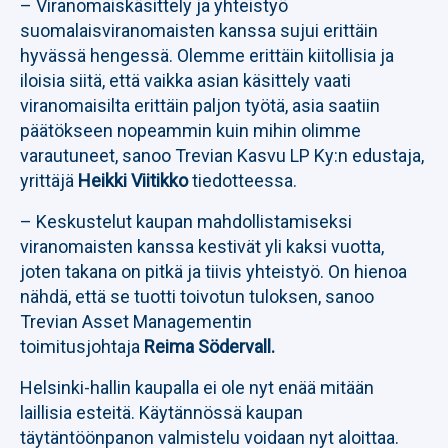
– Viranomaiskäsittely ja yhteistyö
suomalaisviranomaisten kanssa sujui erittäin
hyvässä hengessä. Olemme erittäin kiitollisia ja
iloisia siitä, että vaikka asian käsittely vaati
viranomaisilta erittäin paljon työtä, asia saatiin
päätökseen nopeammin kuin mihin olimme
varautuneet, sanoo Trevian Kasvu LP Ky:n edustaja,
yrittäjä
Heikki Viitikko
tiedotteessa.
– Keskustelut kaupan mahdollistamiseksi
viranomaisten kanssa kestivät yli kaksi vuotta,
joten takana on pitkä ja tiivis yhteistyö. On hienoa
nähdä, että se tuotti toivotun tuloksen, sanoo
Trevian Asset Managementin
toimitusjohtaja
Reima Södervall.
Helsinki-hallin kaupalla ei ole nyt enää mitään
laillisia esteitä. Käytännössä kaupan
täytäntöönpanon valmistelu voidaan nyt aloittaa.