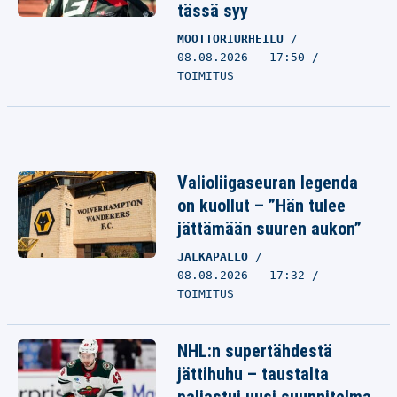
tässä syy
MOOTTORIURHEILU
08.08.2026 - 17:50
TOIMITUS
Valioliigaseuran legenda
on kuollut – ”Hän tulee
jättämään suuren aukon”
JALKAPALLO
08.08.2026 - 17:32
TOIMITUS
NHL:n supertähdestä
jättihuhu – taustalta