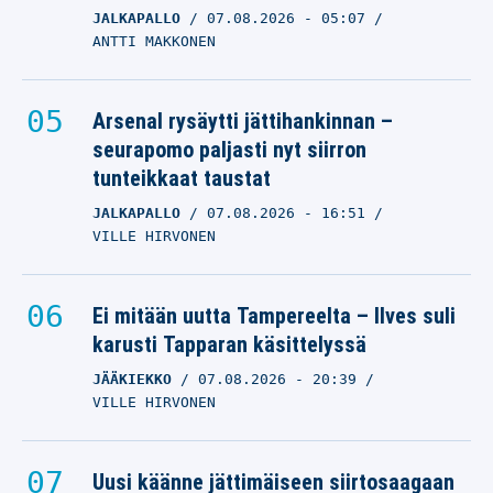
JALKAPALLO
07.08.2026
- 05:07
ANTTI MAKKONEN
Arsenal rysäytti jättihankinnan –
seurapomo paljasti nyt siirron
tunteikkaat taustat
JALKAPALLO
07.08.2026
- 16:51
VILLE HIRVONEN
Ei mitään uutta Tampereelta – Ilves suli
karusti Tapparan käsittelyssä
JÄÄKIEKKO
07.08.2026
- 20:39
VILLE HIRVONEN
Uusi käänne jättimäiseen siirtosaagaan