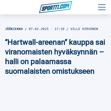
Moottoriurheilu
JÄÄKIEKKO
07.02.2025
- 17:10
VILLE HIRVONEN
Jääkiekko
”Hartwall-areenan” kauppa sai
Jalkapallo
viranomaisten hyväksynnän –
halli on palaamassa
Yleisurheilu
suomalaisten omistukseen
Talviurheilu
Muu urheilu
SPORTIVO TV