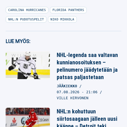
CAROLINA HURRICANES
FLORIDA PANTHERS
NHL:N PUDOTUSPELIT
NIKO MIKKOLA
LUE MYÖS:
NHL-legenda saa valtavan
kunnianosoituksen –
pelinumero jäädytetään ja
patsas paljastetaan
JÄÄKIEKKO
07.08.2026
- 21:06
VILLE HIRVONEN
NHL:n kohuttuun
siirtosaagaan jälleen uusi
käänne – Detroit teki