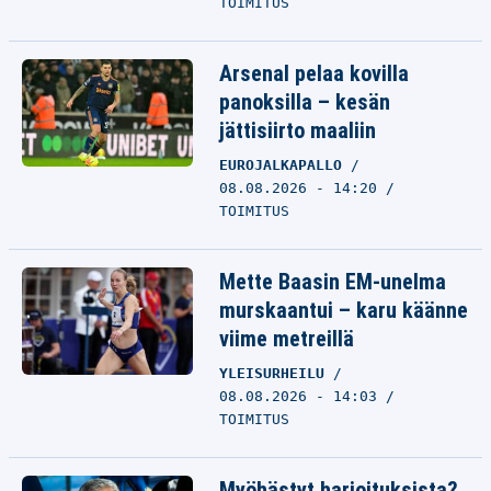
TOIMITUS
Arsenal pelaa kovilla
panoksilla – kesän
jättisiirto maaliin
EUROJALKAPALLO
08.08.2026 - 14:20
TOIMITUS
Mette Baasin EM-unelma
murskaantui – karu käänne
viime metreillä
YLEISURHEILU
08.08.2026 - 14:03
TOIMITUS
Myöhästyt harjoituksista?