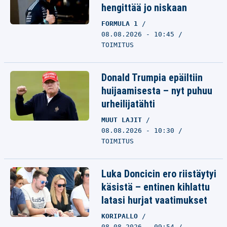
hengittää jo niskaan
FORMULA 1
08.08.2026 - 10:45
TOIMITUS
Donald Trumpia epäiltiin
huijaamisesta – nyt puhuu
urheilijatähti
MUUT LAJIT
08.08.2026 - 10:30
TOIMITUS
Luka Doncicin ero riistäytyi
käsistä – entinen kihlattu
latasi hurjat vaatimukset
KORIPALLO
08.08.2026 - 09:54