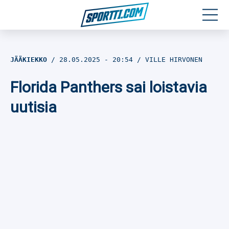
Moottoriurheilu
JÄÄKIEKKO
28.05.2025
- 20:54
VILLE HIRVONEN
Jääkiekko
Florida Panthers sai loistavia
Jalkapallo
uutisia
Yleisurheilu
Talviurheilu
Muu urheilu
SPORTIVO TV