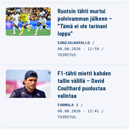
Ruotsin tähti murtui
polvivamman jälkeen –
”Tämä ei ole tarinani
loppu”
EUROJALKAPALLO
08.08.2026 - 12:59
TOIMITUS
F1-tähti mietti kahden
tallin välillä – David
Coulthard puolustaa
valintaa
FORMULA 1
08.08.2026 - 12:41
TOIMITUS