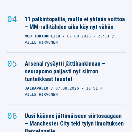
11 palkintopallia, mutta ei yhtään voittoa
– MM-rallitähden aika käy nyt vähiin
MOOTTORIURHEILU
07.08.2026
- 23:11
VILLE HIRVONEN
Arsenal rysäytti jättihankinnan –
seurapomo paljasti nyt siirron
tunteikkaat taustat
JALKAPALLO
07.08.2026
- 16:51
VILLE HIRVONEN
Uusi käänne jättimäiseen siirtosaagaan
– Manchester City teki tylyn ilmoituksen
Barcelonalle