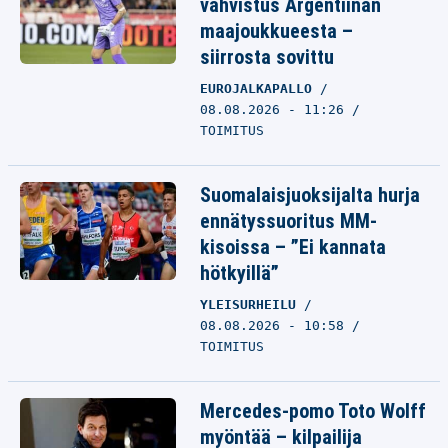
vahvistus Argentiinan
maajoukkueesta –
siirrosta sovittu
EUROJALKAPALLO
08.08.2026 - 11:26
TOIMITUS
Suomalaisjuoksijalta hurja
ennätyssuoritus MM-
kisoissa – ”Ei kannata
hötkyillä”
YLEISURHEILU
08.08.2026 - 10:58
TOIMITUS
Mercedes-pomo Toto Wolff
myöntää – kilpailija