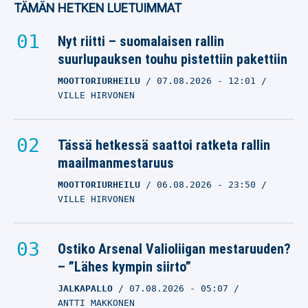
TÄMÄN HETKEN LUETUIMMAT
Nyt riitti – suomalaisen rallin
suurlupauksen touhu pistettiin pakettiin
MOOTTORIURHEILU
07.08.2026
- 12:01
VILLE HIRVONEN
Tässä hetkessä saattoi ratketa rallin
maailmanmestaruus
MOOTTORIURHEILU
06.08.2026
- 23:50
VILLE HIRVONEN
Ostiko Arsenal Valioliigan mestaruuden?
– ”Lähes kympin siirto”
JALKAPALLO
07.08.2026
- 05:07
ANTTI MAKKONEN