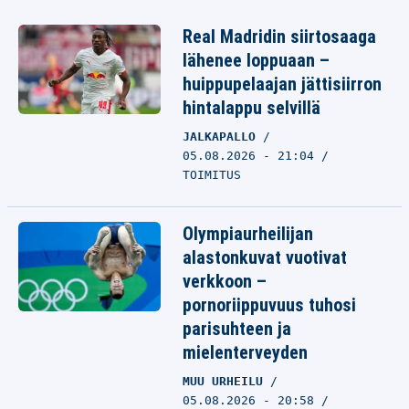
Real Madridin siirtosaaga
lähenee loppuaan –
huippupelaajan jättisiirron
hintalappu selvillä
JALKAPALLO
05.08.2026 - 21:04
TOIMITUS
Olympiaurheilijan
alastonkuvat vuotivat
verkkoon –
pornoriippuvuus tuhosi
parisuhteen ja
mielenterveyden
MUU URHEILU
05.08.2026 - 20:58