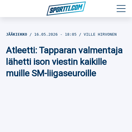
Moottoriurheilu
JÄÄKIEKKO
16.05.2026
- 18:05
VILLE HIRVONEN
Jääkiekko
Atleetti: Tapparan valmentaja
Jalkapallo
lähetti ison viestin kaikille
muille SM-liigaseuroille
Yleisurheilu
Talviurheilu
Muu urheilu
SPORTIVO TV