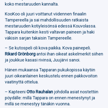
koko mestaruuden kannalta.
KooKoo oli juuri voittanut viidennen finaalin
Tampereella ja sai mahdollisuuden ratkaista
mestaruuden kotiyleisönsä edessä Kouvolassa.
Tappara kuitenkin kesti valtavan paineen ja haki
väkisin sarjan takaisin Tampereelle.
– Se kutospeli oli kova paikka. Kova painepeli.
Rikard Grönborg
antoi ihan oikeat askelmerkit siihen
ja joukkue kasasi rivinsä, Juujärvi sanoi.
Hänen mukaansa Tapparan pukukopissa käytiin
juuri oikeanlainen keskustelu ennen pakkovoiton
vaatinyttä ottelua.
– Kapteeni
Otto Rauhalan
johdolla asiat nostettiin
pöydälle: millä Tappara on ennen menestynyt ja
millä se menestyy tänäkin vuonna.