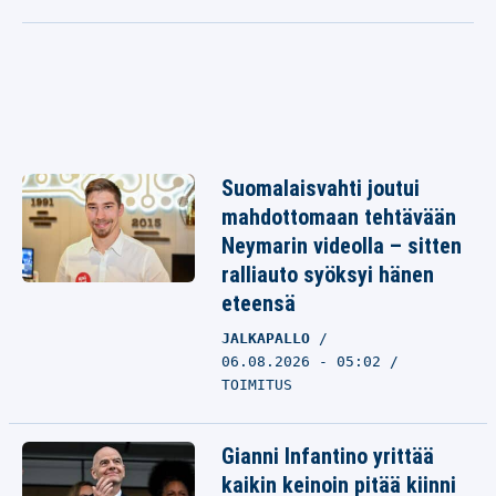
Suomalaisvahti joutui
mahdottomaan tehtävään
Neymarin videolla – sitten
ralliauto syöksyi hänen
eteensä
JALKAPALLO
06.08.2026 - 05:02
TOIMITUS
Gianni Infantino yrittää
kaikin keinoin pitää kiinni