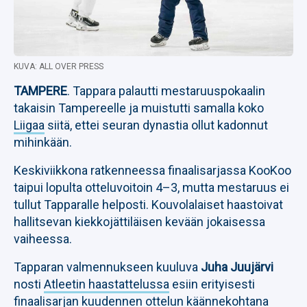
KUVA: ALL OVER PRESS
TAMPERE
. Tappara palautti mestaruuspokaalin
takaisin Tampereelle ja muistutti samalla koko
Liigaa
siitä, ettei seuran dynastia ollut kadonnut
mihinkään.
Keskiviikkona ratkenneessa finaalisarjassa KooKoo
taipui lopulta otteluvoitoin 4–3, mutta mestaruus ei
tullut Tapparalle helposti. Kouvolalaiset haastoivat
hallitsevan kiekkojättiläisen kevään jokaisessa
vaiheessa.
Tapparan valmennukseen kuuluva
Juha Juujärvi
nosti
Atleetin haastattelussa
esiin erityisesti
finaalisarjan kuudennen ottelun käännekohtana