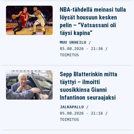
NBA-tähdellä meinasi tulla
löysät housuun kesken
pelin – ”Vatsassani oli
täysi kapina”
MUU URHEILU
05.08.2026 - 21:36
TOIMITUS
Sepp Blatterinkin mitta
täyttyi – ilmoitti
suosikkinsa Gianni
Infantinon seuraajaksi
JALKAPALLO
05.08.2026 - 21:16
TOIMITUS