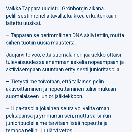
Vaikka Tappara uudistui Grönborgin aikana
pelillisesti monella tavalla, kaikkea ei kuitenkaan
laitettu uusiksi.
– Tapparan se perimmäinen DNA säilytettiin, mutta
siihen tuotiin uusia mausteita.
Juujärvi toivoo, että suomalainen jääkiekko ottaisi
tulevaisuudessa enemmän askelia nopeampaan ja
aktiivisempaan suuntaan erityisesti junioritasolla.
– Tietysti me toivotaan, että tällainen pelin
aktivoittaminen ja nopeuttaminen tulisi mukaan
suomalaiseen juniorijääkiekkoon.
– Liiga-tasolla jokainen seura voi valita oman
pelitapansa ja ymmärrän sen, mutta varsinkin
junioripuolella me tarvitaan lisää nopeutta ja
tempoa peliin, Juujärvi vetosi.