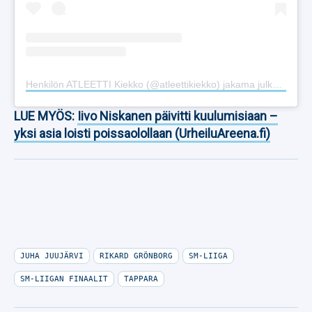
Henkilön ATLEETTI Kiekko (@atleettikiekko) jakama julkaisu
LUE MYÖS:
Iivo Niskanen päivitti kuulumisiaan –
yksi asia loisti poissaolollaan (UrheiluAreena.fi)
JUHA JUUJÄRVI
RIKARD GRÖNBORG
SM-LIIGA
SM-LIIGAN FINAALIT
TAPPARA