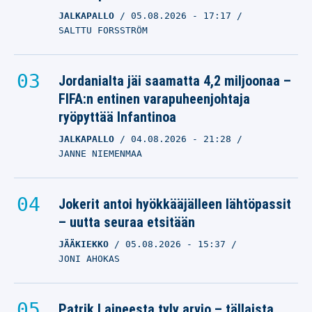
JALKAPALLO
05.08.2026
- 17:17
SALTTU FORSSTRÖM
Jordanialta jäi saamatta 4,2 miljoonaa –
FIFA:n entinen varapuheenjohtaja
ryöpyttää Infantinoa
JALKAPALLO
04.08.2026
- 21:28
JANNE NIEMENMAA
Jokerit antoi hyökkääjälleen lähtöpassit
– uutta seuraa etsitään
JÄÄKIEKKO
05.08.2026
- 15:37
JONI AHOKAS
Patrik Laineesta tyly arvio – tällaista