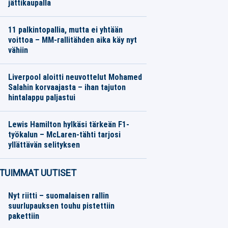
jättikaupalla
Jalkapallo
07.08.2026
Toimitus
11 palkintopallia, mutta ei yhtään
voittoa – MM-rallitähden aika käy nyt
vähiin
Moottoriurheilu
07.08.2026
Toimitus
Liverpool aloitti neuvottelut Mohamed
Salahin korvaajasta – ihan tajuton
hintalappu paljastui
Jalkapallo
07.08.2026
Toimitus
Lewis Hamilton hylkäsi tärkeän F1-
työkalun – McLaren-tähti tarjosi
yllättävän selityksen
Moottoriurheilu
07.08.2026
Toimitus
TUIMMAT UUTISET
Nyt riitti – suomalaisen rallin
suurlupauksen touhu pistettiin
pakettiin