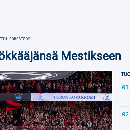
TTU FORSSTRÖM
yökkääjänsä Mestikseen
TUO