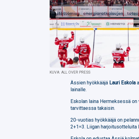
KUVA: ALL OVER PRESS
Ässien hyökkääjä
Lauri Eskola
a
lainalle.
Eskolan laina Hermeksessä on v
tarvittaessa takaisin.
20-vuotias hyökkääjä on pelannu
2+1=3. Liigan harjoitusotteluita
Eskola on edustaa Ässiä kolmatt