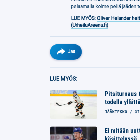
pelaamalla kolme peliä jääden t
LUE MYÖS:
Oliver Helander heit
(UrheiluAreena.fi)
Jaa
Facebook
LUE MYÖS:
Twitter
Pitsiturnaus 
todella yllät
Whatsapp
JÄÄKIEKKO
07
Ei mitään uut
käsittelyssä