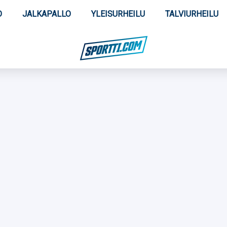
O
JALKAPALLO
YLEISURHEILU
TALVIURHEILU