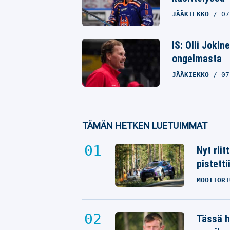
JÄÄKIEKKO
07
IS: Olli Jokin
ongelmasta
JÄÄKIEKKO
07
TÄMÄN HETKEN LUETUIMMAT
Nyt rii
pistetti
MOOTTORI
Tässä h