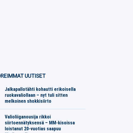
REIMMAT UUTISET
Jalkapallotähti kohautti erikoisella
ruokavaliollaan – nyt tuli sitten
melkoinen shokkisiirto
Jalkapallo
07.08.2026
Toimitus
Valioliiganousija rikkoi
siirtoennätyksensä – MM-kisoissa
loistanut 20-vuotias saapuu