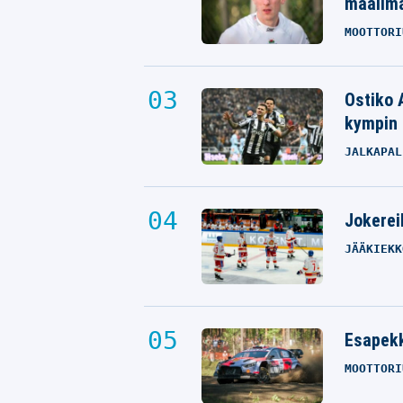
maailm
MOOTTORI
Ostiko 
kympin 
JALKAPAL
Jokereil
JÄÄKIEKK
Esapekk
MOOTTORI