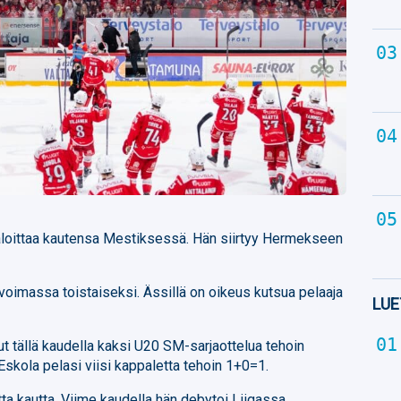
loittaa kautensa Mestiksessä. Hän siirtyy Hermekseen
oimassa toistaiseksi. Ässillä on oikeus kutsua pelaaja
LUE
t tällä kaudella kaksi U20 SM-sarjaottelua tehoin
 Eskola pelasi viisi kappaletta tehoin 1+0=1.
a kautta. Viime kaudella hän debytoi Liigassa