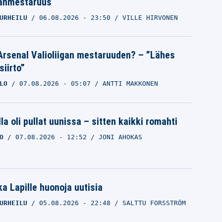
anmestaruus
URHEILU
06.08.2026
- 23:50
VILLE HIRVONEN
Arsenal Valioliigan mestaruuden? – ”Lähes
siirto”
LO
07.08.2026
- 05:07
ANTTI MAKKONEN
la oli pullat uunissa – sitten kaikki romahti
O
07.08.2026
- 12:52
JONI AHOKAS
a Lapille huonoja uutisia
URHEILU
05.08.2026
- 22:48
SALTTU FORSSTRÖM