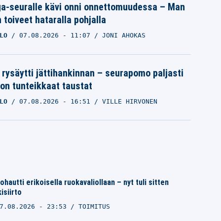
iga-seuralle kävi onni onnettomuudessa – Man
 toiveet hataralla pohjalla
LO
07.08.2026
- 11:07
JONI AHOKAS
 rysäytti jättihankinnan – seurapomo paljasti
ron tunteikkaat taustat
LO
07.08.2026
- 16:51
VILLE HIRVONEN
ohautti erikoisella ruokavaliollaan – nyt tuli sitten
isiirto
7.08.2026 - 23:53
TOIMITUS