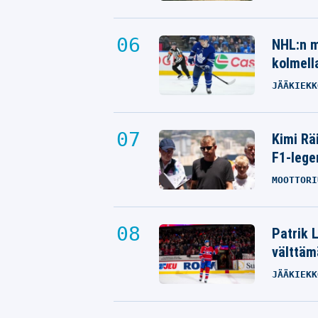
NHL:n m
kolmella
JÄÄKIEKK
Kimi Rä
F1-lege
MOOTTORI
Patrik 
välttäm
JÄÄKIEKK