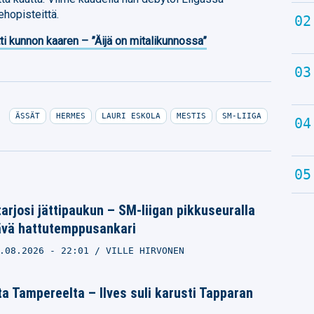
ehopisteittä.
ti kunnon kaaren – ”Äijä on mitalikunnossa”
ÄSSÄT
HERMES
LAURI ESKOLA
MESTIS
SM-LIIGA
tarjosi jättipaukun – SM-liigan pikkuseuralla
tävä hattutemppusankari
.08.2026
- 22:01
VILLE HIRVONEN
ta Tampereelta – Ilves suli karusti Tapparan