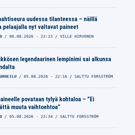
ahtiseura uudessa tilanteessa – näillä
 pelaajalla nyt valtavat paineet
O
06.08.2026
- 23:13
VILLE HIRVONEN
ikkösen legendaarinen lempinimi sai alkunsa
ndalta
URHEILU
05.08.2026
- 22:16
SALTTU FORSSTRÖM
Laineelle povataan tylyä kohtaloa – ”Ei
ättä muuta vaihtoehtoa”
O
05.08.2026
- 23:34
SALTTU FORSSTRÖM