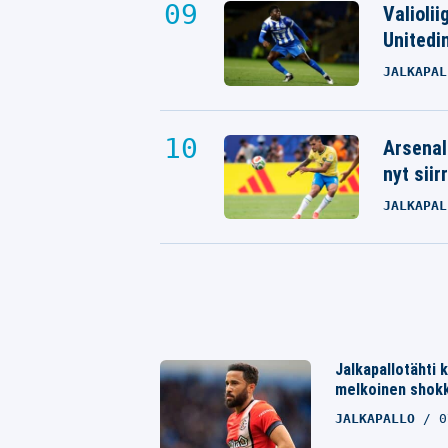
Valioli
Unitedin
JALKAPAL
Arsenal
nyt siir
JALKAPAL
Jalkapallotähti k
melkoinen shokk
JALKAPALLO
0